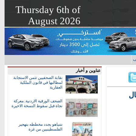
Thursday 6th of
August 2026
ف
عناوين و أخبار
نقابة الصحفيين تثمن الاستجابة
لمطالبها في قانون الملكية
العقارية
ال
الصحف الورقية الاردنية..معركة
نجاة قبل سقوط النسخة الاخيرة
نتنياهو يجدد مخططه بتهجير
الفلسطينيين من غزة