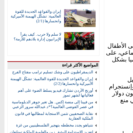
إيران والقواعد الجديدة للقوة
العالمية: تشكُّل الهيمنة الأميركية
وانحسارها (2/1)
لا سلم ولا حرب.. كيف يقرأ
الإيرانيون إدارة بلادهم للأزمة؟
ى الأطفال
 الاجتماعي، على
يا بشكل
المواضيع الأكثر قراءة
الديمقراطيون على وشك تسليم ترامب مفتاح الفرج
إيران والقواعد الجديدة للقوة العالمية: تشكُّل الهيمنة
ل
الأميركية وانحسارها (2/2)
إنستجرام
أورنج الأردن تشارك فيديو يسلط الضوء على أهم
 مع إمكانية فرض غرامات تصل إلى 50 مليون دولار
فعالياتها لشهر تموز
ي منع
من فيينا إلى منصة إكس.. هل تغير جوهر الدبلوماسية
في عصر الفوضى العالمية؟*د.عبدالله سرور الزعبي
نقابة الصحفيين تثمن الاستجابة لمطالبها في قانون
الملكية العقارية
نتنياهو يجدد مخططه بتهجير الفلسطينيين من غزة
لتعزيز الاستدامة البيئية.. زين والعلمية الملكية توسّعان