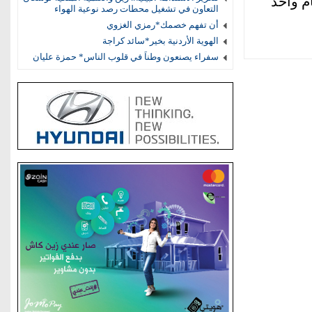
م واحد
التعاون في تشغيل محطات رصد نوعية الهواء
أن تفهم خصمك*رمزي الغزوي
الهوية الأردنية بخير*سائد كراجة
سفراء يصنعون وطناً في قلوب الناس* حمزة عليان