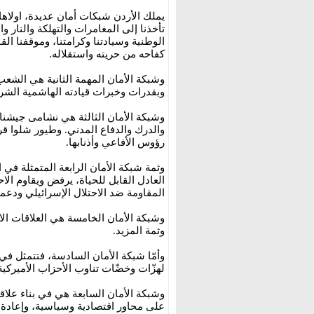
يملك الأردن شبكات أمان عديدة، اولاها 
تأخذنا إلى المغامرات والتهلكة والنار و
الوطنية وسيادتنا وكرامتنا، وموقفنا 
كفاحه من حريته واستقلاله.
وشبكة الأمان المهمة الثانية هي الشعب 
وبقدرات وخبرات قيادته الهاشمية الشرع
وشبكة الأمان الثالثة هي نشامى جيشنا
والدرك والدفاع المدني. وطيور شلوا قرا
رؤوس الأفاعي وأذنابها.
وثمة شبكة الأمان الرابعة المتمثلة في
العادل القابل للحياة، يرفض ويقاوم الا
المقاومة ضد الاحتلال الإسرائيلي ودعم
وشبكة الأمان الخامسة هي العلاقات الاس
وثمة المزيد.
وأمّا شبكة الأمان السادسة، فتتمثل في
لهزّات وخضّات تناوب الأحزاب الأميرك
وشبكة الأمان السابعة هي في بناء علاقا
على محاور اقتصادية وسياسية، وإعادة بن