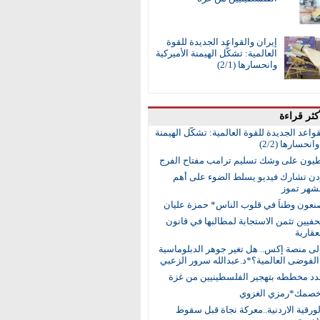
إيران والقواعد الجديدة للقوة
العالمية: تشكُّل الهيمنة الأميركية
وانحسارها (2/1)
كثر قراءة
واعد الجديدة للقوة العالمية: تشكُّل الهيمنة
انحسارها (2/2)
طيون على وشك تسليم ترامب مفتاح الفرج
ردن تشارك فيديو يسلط الضوء على أهم
 لشهر تموز
نعون وطناً في قلوب الناس* حمزة عليان
حفيين تثمن الاستجابة لمطالبها في قانون
عقارية
إلى منصة إكس.. هل تغير جوهر الدبلوماسية
لفوضى العالمية؟*د.عبدالله سرور الزعبي
جدد مخططه بتهجير الفلسطينيين من غزة
خصمك*رمزي الغزوي
رقية الاردنية..معركة نجاة قبل سقوط