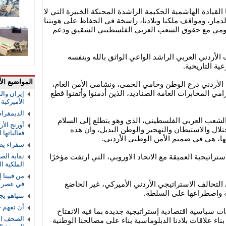
القيادة الهاشمية الحكيمة الراشدة المحنكة الخبيرة التي لا
الدمار، ومواقف ملكنا وبلادنا، راسخة في الحفاظ على هويتنا
القومي مع حقوق الشعب العربي الفلسطيني الشقيق ودعم
الأردني العربي الراشد الواعي الواثق بالله وبنفسه
ية التاريخية.
المواضيع الأ
 الأردني درع الوطن وحامي الحمى، ونشامى الأمن العام،
مي المخابرات العامة الصناديد، الذين أدمنوا وأتقنوا قطع
إيران والق
الأميركية و
الديمقرا
 الشعب العربي الفلسطيني، الذي وهو يتطلع إلى السلام
أورنج الأ
حتلال والاستيطان والتهجير والوطن البديل، وان هذه
فعالياتها
ها، هي في صميم الأمن الوطني الأردني.
سفراء يص
نقابة الص
تراتيجية العميقة مع الاتحاد الاوروبي، التي ارتقت مؤخرًا
الملكية ال
من فيينا 
 التحالف الاستراتيجي الأردني الأميركي، غير الخاضع
في عصر ا
ية واصطراعها على السلطة.
نتنياهو ي
أن تفهم 
ت سياسية اقتصادية إستراتيجية جديدة بما فيه الانفتاح
الصحف الو
اء علاقات بلادنا الدبلوماسية بناء على مصالحنا الوطنية