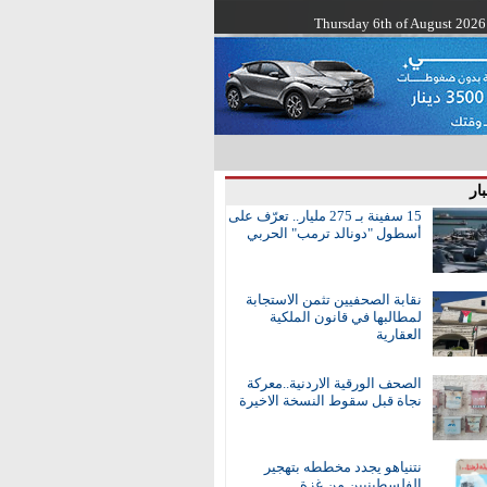
Thursday 6th of August 2026
ار
15 سفينة بـ 275 مليار.. تعرّف على
أسطول "دونالد ترمب" الحربي
نقابة الصحفيين تثمن الاستجابة
لمطالبها في قانون الملكية
العقارية
الصحف الورقية الاردنية..معركة
نجاة قبل سقوط النسخة الاخيرة
نتنياهو يجدد مخططه بتهجير
الفلسطينيين من غزة