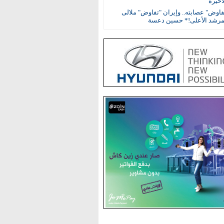
اخيرة
اوض" عصابته.. وإيران "تفاوض" ملالى
مرشد الأعلى!* حسين دعسة