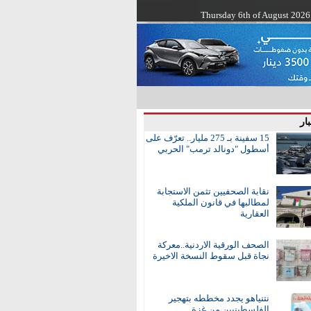
Thursday 6th of August 2026
ار
15 سفينة بـ 275 مليار.. تعرّف على
أسطول "دونالد ترمب" الحربي
نقابة الصحفيين تثمن الاستجابة
لمطالبها في قانون الملكية
العقارية
الصحف الورقية الاردنية..معركة
نجاة قبل سقوط النسخة الاخيرة
نتنياهو يجدد مخططه بتهجير
الفلسطينيين من غزة