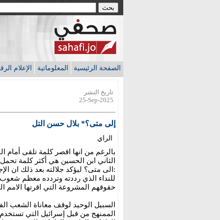
الصفحة الرئيسية
المعلوماتية
الإعلام الر
تاريخ النشر
25-Sep-2025
إلى متى؟* بلال حسن التل
الراي
بالرغم من انها اقصر كلمة تلقى أمام الج
الثاني ابن الحسين هي أكثر كلمة تحمل
:الى متى؟ ليؤكد جلالته بعد ذلك ان ال
للنداء الذي رددته وتردده معظم شعوب 
حقوقهم المشروعة التي اقرتها الامم ال
السبيل الوحيد لوقف معاناة الشعب الف
الممنهج من قبل إسرائيل التي تستخدم 