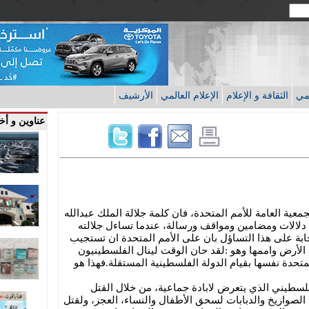
قمي
الثقافة و الإعلام
الإعلام العالمي
الأرشيف
عناوين و أخب
معية العامة للأمم المتحدة، فان كلمة جلالة الملك عبدالله
 دلالات ومضامين ومواقف ورسالة، عندما تساءل جلالته
إجابة على هذا التساؤل بان على الأمم المتحدة ان تستجيب
الأرض واممها وهو :لقد حان الوقت لينال الفلسطينيون
متحدة نفسها بقيام الدولة الفلسطينية المستقلة.فهذا هو
لسطيني الذي يتعرض لابادة جماعية، من خلال القتل
الصواريخ والدبابات لسحق الأطفال والنساء، العجز، ولقتل