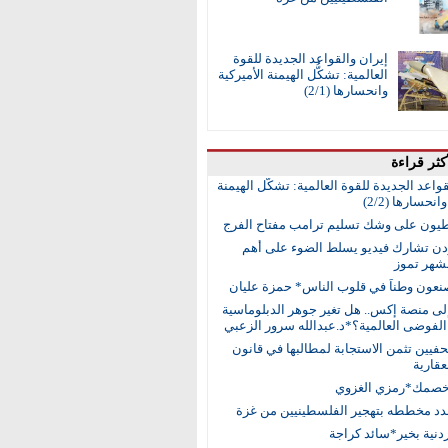
إيران والقواعد الجديدة للقوة
العالمية: تشكُّل الهيمنة الأميركية
وانحسارها (2/1)
كثر قراءة
واعد الجديدة للقوة العالمية: تشكُّل الهيمنة
انحسارها (2/2)
طيون على وشك تسليم ترامب مفتاح الفرج
ردن تشارك فيديو يسلط الضوء على أهم
 لشهر تموز
نعون وطناً في قلوب الناس* حمزة عليان
إلى منصة إكس.. هل تغير جوهر الدبلوماسية
لفوضى العالمية؟*د.عبدالله سرور الزعبي
حفيين تثمن الاستجابة لمطالبها في قانون
عقارية
خصمك*رمزي الغزوي
جدد مخططه بتهجير الفلسطينيين من غزة
أردنية بخير*سائد كراجة