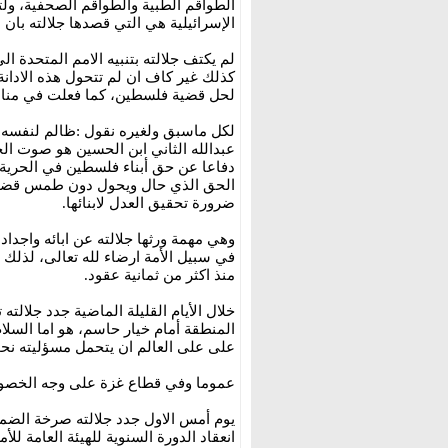
الطواقم الطبية والطواقم الصحفية، و
الإسرائيلية هي التي قصدها جلالته بان 
لم يكتف جلالته بتنبيه الامم المتحدة الى
كذلك غير كاف ان لم تتحول هذه الادانة
لحل قضية فلسطين، كما فعلت في من
لكل ماسبق ولغيره نقول :ظالم لنفسه ول
عبدالله الثاني ابن الحسين هو صوت الحق
دفاعا عن حق أبناء فلسطين في الحرية 
الحق الذي حال ويحول دون طمس قضية ف
ضرورة تحقيق العدل لابنائها.
وهي مهمة ورثها جلالته عن ابائه واجداد
في سبيل الأمة ارضاء لله تعالى، لذلك
منذ اكثر من ثمانية عقود.
خلال الأيام القليلة الماضية جدد جلالته
المنطقة أمام خيار حاسم، هو اما السلا
على على العالم ان يتحمل مسؤليته ن
عموما وفي قطاع غزة على وجه الخص
يوم أمس الاول جدد جلالته صرخة الضمي
انعقاد الدورة السنوية للهيئة العامة لل