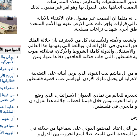
لتدمير المستشفيات والمدارس. وهذه الممارسات
الصمت اتجاهها يعني القبول بها وهو امر غير مقبول. لذلك
 انه مثلما ان الصمت غير مقبول، فان الاكتفاء بالادانة
 الى قرارات وإجراءات على الارض تقوم بها الأمم المتحدة
اطق أخرى شهدت نزاعات مسلحة.
شعبه ولأمته وللأنسانية، كل من لايعترف بأن جلالة الملك
 المدوي في افاق العالم، وباللغة التي يفهمها هذا العالم،
المواضيع الأ
والاستقلال والدولة كاملة الشروط والأركان، فجلالته صوت
لسطين، التي جاب جلالته الخافقين دفاعا عنها، وعن
إيران والق
الأميركية و
الديمقرا
ه من ال هاشم بيت النبوة، الذي يربي أبنائه على التضحية
أورنج الأ
 لاغرابة ان يحمل ملوك الاردن الهواشم عبء قضية فلسطين
فعالياتها
سفراء يص
من فيينا 
 تحذيره للعالم من تمادي العدوان الاسرائيلي، الذي وضع
في عصر ا
م واما الحرب،ومن خلال فهمنا لخطاب جلالته هذا نقول :ان
حو مايجري في فلسطين.
نقابة الص
الملكية ال
وص.
أن تفهم 
نتنياهو ي
ر التي اعتاد المجتمع الدولي على سماعها من جلالته في
الهوية ال
أمم المتحدة، التي قامت اصلا لمنع الحروب بين الدول و