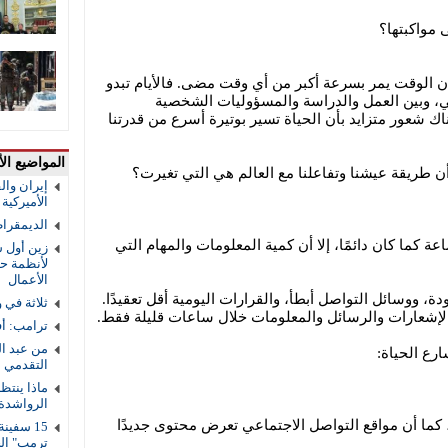
مواكبتها؟
ن الوقت يمر بسرعة أكبر من أي وقت مضى. فالأيام تبدو
تهي، وبين العمل والدراسة والمسؤوليات الشخصية
اك شعور متزايد بأن الحياة تسير بوتيرة أسرع من قدرتنا
المواضيع الأ
ن طريقة عيشنا وتفاعلنا مع العالم هي التي تغيرت؟
إيران والق
الأميركية و
الديمقرا
أن عدد ساعات اليوم ما زال 24 ساعة كما كان دائمًا، إلا أن كمية المعلومات والمهام التي
زين أول ش
لأنظمة حم
الأعمال
، ووسائل التواصل أبطأ، والقرارات اليومية أقل تعقيدًا.
ثلاثة في 
الإشعارات والرسائل والمعلومات خلال ساعات قليلة فقط.
ترامب: أف
من عبد ال
ارع الحياة:
التقدمي 
ماذا ينتظ
الرواشدة
 كما أن مواقع التواصل الاجتماعي تعرض محتوى جديدًا
ترمب" ال