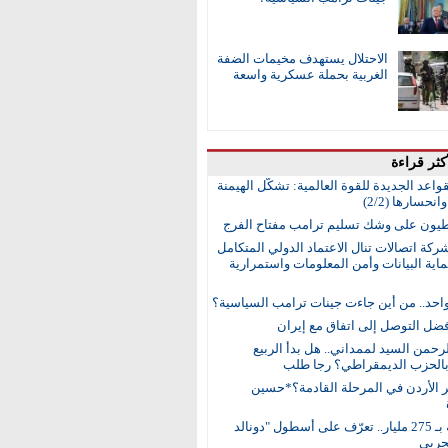
الاحتلال يستهدف مخيمات الضفة
الغربية بحملة عسكرية واسعة
كثر قراءة
واعد الجديدة للقوة العالمية: تشكُّل الهيمنة
انحسارها (2/2)
طيون على وشك تسليم ترامب مفتاح الفرج
ركة اتصالات تنال الاعتماد الدولي المتكامل
اية البيانات وأمن المعلومات واستمرارية
واحد.. من أين جاءت جينات ترامب السياسية؟
ضل التوصل إلى اتفاق مع إيران
رحمن السيد لممداني.. هل بدأ الربيع
بالحزب الديمقراطي؟ رجا طلب
ر الأردن في المرحلة القادمة؟*حسين
15 سفينة بـ 275 مليار.. تعرّف على أسطول "دونالد
حربي