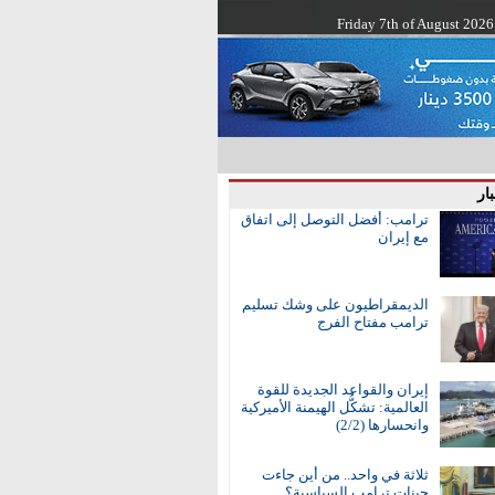
Friday 7th of August 2026
ار
ترامب: أفضل التوصل إلى اتفاق
مع إيران
الديمقراطيون على وشك تسليم
ترامب مفتاح الفرج
إيران والقواعد الجديدة للقوة
العالمية: تشكُّل الهيمنة الأميركية
وانحسارها (2/2)
ثلاثة في واحد.. من أين جاءت
جينات ترامب السياسية؟