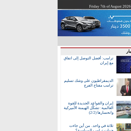
Friday 7th of August 2026
ار
ترامب: أفضل التوصل إلى اتفاق
مع إيران
الديمقراطيون على وشك تسليم
ترامب مفتاح الفرج
إيران والقواعد الجديدة للقوة
العالمية: تشكُّل الهيمنة الأميركية
وانحسارها (2/2)
ثلاثة في واحد.. من أين جاءت
جينات ترامب السياسية؟