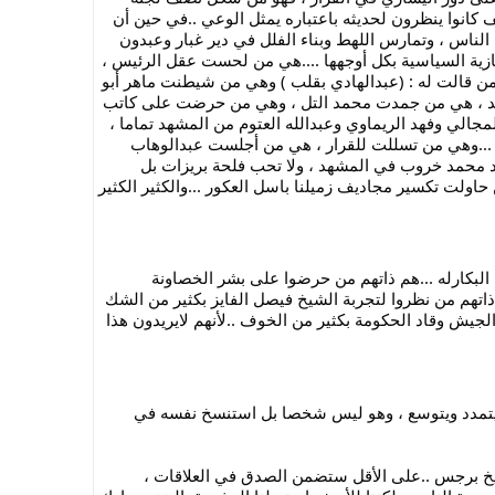
سمير الرفاعي ، وبعض الرؤوساء للأسف كانوا ينظرون لحديثه باعتباره يمثل الوعي ..في حين أن 
هذه الفئة كانت تشكل الإقصاء وتصنيف الناس ، وتمارس اللهط وبناء الفلل في دير غبار وعبدون 
...وهذه الفئة هي ذاتها التي مثلت الإنتهازية السياسية بكل أوجهها ....هي من لحست عقل الرئيس ، 
هي هي من حاولت تشكيل وعيه ...هي من قالت له : (عبدالهادي بقلب ) وهي من شيطنت ماهر أبو 
طير ، وأقصت فايز الفايز أهم كتاب البلد ، هي من جمدت محمد التل ، وهي من حرضت على كاتب 
أخطأ في مقال ، هي من أزالت راكان المجالي وفهد الريماوي وعبدالله العتوم من المشهد تماما ، 
هي ذاتها من دخلت للمؤسسات الأمنية ...وهي من تسللت للقرار ، هي من أجلست عبدالوهاب 
زغيلات في منزله ، هي التي لم تعد تريد محمد خروب في المشهد ، ولا تحب فلحة بريزات بل 
حرضت اتجاه فلحة وشيطنتها ...هي من حاولت تكسير مجاديف زميلنا باسل العكور ...والكثير الكثير 
الرئيس ضحيتهم ، فهم من قاموا بتزكية البكارله ...هم ذاتهم من حرضوا على بشر الخصاونة 
وشيطنوه ، وسربوا أخبار الرئاسة ، هم ذاتهم من نظروا لتجربة الشيخ فيصل الفايز بكثير من الشك 
...ولتجربة معروف اللواء الذي قدم من الجيش وقاد الحكومة بكثير من الخوف ..لأنهم لايريدون هذا 
حجة الإعلام ( بحر العلوم) مازال يكبر ويتمدد ويتوسع ، وهو ليس شخصا بل استنسخ نفسه في 
لو أن الأمر بقي على حمد أبو زيد والشيخ برجس ..على الأقل ستضمن الصدق في العلاقات ، 