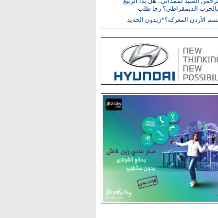
رحمن السيد لممداني.. هل بدأ الربيع
بالحزب الديمقراطي؟ رجا طلب
م الأردن المعركة؟*زيدون الحديد