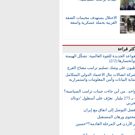
الاحتلال يستهدف مخيمات الضفة
الغربية بحملة عسكرية واسعة
كثر قراءة
واعد الجديدة للقوة العالمية: تشكُّل الهيمنة
انحسارها (2/2)
طيون على وشك تسليم ترامب مفتاح الفرج
ركة اتصالات تنال الاعتماد الدولي المتكامل
اية البيانات وأمن المعلومات واستمرارية
واحد.. من أين جاءت جينات ترامب السياسية؟
15 سفينة بـ 275 مليار.. تعرّف على أسطول "دونالد
حربي
ضل التوصل إلى اتفاق مع إيران
محتوى ورهان المستقبل
ر الأردن في المرحلة القادمة؟*حسين