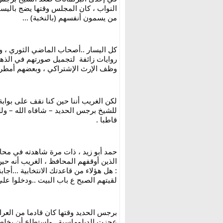
من يسمون أنفسهم (بالنخبة) ...
وظف الإرث الإشتراكي ، وبعضهم أمطرونا 
قاطبا .
لقيتهم الصبح ع باب البيت ..ودخلوا علي
عجزت الدبلوماسية ..واستطاع أن يخلص