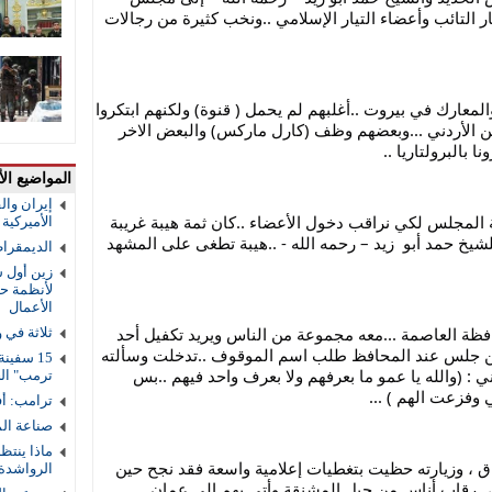
النواب ، كان المجلس وقتها يضج باليسار التائب وأعضاء التيار الإسلامي ..ونخب كثيرة من رجالات 
كل اليسار ..أصحاب الماضي الثوري ، والمعارك في بيروت ..أغلبهم لم يحمل ( قنوة) ولكنهم ابتكروا 
روايات زائفة  لتجميل صورتهم في الذهن الأردني ...وبعضهم وظف (كارل ماركس) والبعض الاخر 
بالبرولتاريا ..
المواضيع الأ
إيران والق
لكن الغريب أننا حين كنا نقف على بوابة المجلس لكي نراقب دخول الأعضاء ..كان ثمة هيبة غريبة 
الأميركية و
للشيخ برجس الحديد – شافاه الله – وللشيخ حمد أبو  زيد – رحمه الله - ..هيبة تطغى على المشهد 
الديمقرا
زين أول ش
لأنظمة حم
الأعمال
حمد أبو زيد ، ذات مرة شاهدته في محافظة العاصمة ...معه مجموعة من الناس ويريد تكفيل أحد 
ثلاثة في 
الذين أوقفهم المحافظ ، الغريب أنه حين جلس عند المحافظ طلب اسم الموقوف ..تدخلت وسألته 
: هل هؤلاء من قاعدتك الانتخابية ...أجابني : (والله يا عمو ما بعرفهم ولا بعرف واحد فيهم ..بس 
ترمب" ال
 وفزعت الهم ) ...
ترامب: أف
صناعة ال
ماذا ينتظ
برجس الحديد وقتها كان قادما من العراق ، وزيارته حظيت بتغطيات إعلامية واسعة فقد نجح حين 
الرواشدة
 رقاب أناس من حبل المشنقة وأتى بهم إلى عمان ..