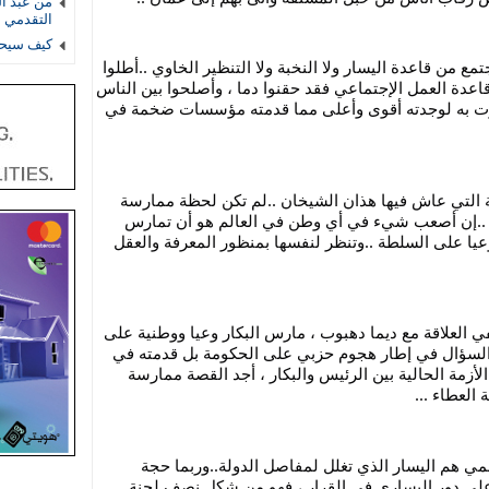
من عبد ال
التقدمي 
كيف سيحس
برجس وحمد أبو زيد لم يطلوا على المجتمع من قاعدة اليسار ولا النخبة ولا التنظير الخاوي ..أطلوا 
من قاعدة العشيرة والفعل ، أطلوا من قاعدة العمل الإجتماعي فقد حقنوا دما ، وأصلحوا بين الناس 
..وقاموا بواجب أمني واجتماعي لو تدبرت به لوجدته أقوى وأعلى مما قدمته مؤسسات ضخمة في 
حسنا ما أود قوله ..أن المجتمع واللحظة التي عاش فيها هذان الشيخان ..لم تكن لحظة ممارسة 
الوعي على السلطة ، مثلما يحدث الان ..إن أصعب شيء في أي وطن في العالم هو أن تمارس 
مجموعات ممن تسمي نفسها بالنخبة وعيا على السلطة ..وتنظر لنفسها بمنظور المعرفة والعقل 
تلك أزمة البكار وأزمة جعفر حسان ...ففي العلاقة مع ديما دهبوب ، مارس البكار وعيا ووطنية على 
نائب تحمل درجة الدكتوراة ، ولم تقدم السؤال في إطار هجوم حزبي على الحكومة بل قدمته في 
إطار حق النائب في السؤال ..حتى في الأزمة الحالية بين الرئيس والبكار ، أجد القصة ممارسة 
العطاء ...
من أسس هذه القاعدة في العمل الرسمي هم اليسار الذي تغلل لمفاصل الدولة..وربما حجة 
الإعلام (بحر العلوم) ..كان مثالا راسخا على دور اليساري في القرار ، فهو من شكل نصف لجنة 