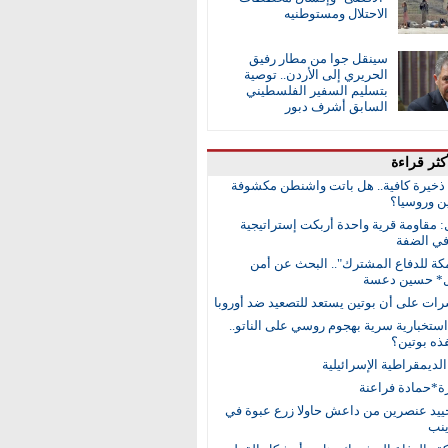
الاحتلال ومستوطنيه
سينقل جوا من مطار رفيق
الحريري إلى الأردن.. توصية
بتسليم السفير الفلسطيني
السابق أشرف دبور
كثر قراءة
ا ذخيرة كافية.. هل باتت واشنطن مكشوفة
ن وروسيا؟
: مقاومة قرية واحدة أربكت إستراتيجية
في الضفة
مكة للدفاع المشترك".. البحث عن أمن
ل* حسين دعسة
رات على أن بوتين يستعد للتصعيد ضد أوروبا
ستخبارية سرية بهجوم روسي على الناتو..
ذه بوتين؟
ديمقراطية الإسرائيلية
ة*حمادة فراعنة
حييد عنصرين من داعش حاولا زرع عبوة في
ينب