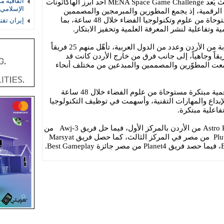
اتفاقية م
على المستويين الإقليمي والعالمي، حيث يُعد MENA Space Game Challenge أحد أبرز الهاكاثونات
الإسلامي 
 الرقمية، إذ يجمع المطورين والمبرمجين والمصممين
والمبدعين للعمل على ابتكار ألعاب مستوحاة من علوم وتكنولوجيا الفضاء خلال 48 ساعة، بما
إيران تق
وتفاعلية لنشر المعرفة العلمية وتحفيز الابتكار.
وشهد الهاكاثون مشاركة 263 شاباً وشابة من الأردن وعدد من الدول العربية، تأهّل منهم 25 فريقاً
المرحلة النهائية، حيث شارك 22 فريقاً وجاهياً، إلى جانب فرق من خارج الأردن كانت قد
عت المطوّرين والمصممين والمبدعين من مختلف أنحاء
وعمل المشاركون على تطوير ألعاب رقمية مبتكرة مستوحاة من علوم الفضاء خلال 48 ساعة
بداع والمهارات التقنية، وأسهمت في توظيف التكنولوجيا
فاعلية مبتكرة.
وفي ختام الهاكاثون، فاز فريق Astro Potatoes من الأردن بالمركز الأول، فيما حل فريق Awj-3 من
الأردن في المركز الثاني، وجاء فريق Pluto من مصر في المركز الثالث، كما حصل فريق Marsyat