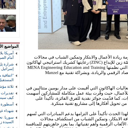
المواضيع الأ
أمريكا بل
ة ريادة الأعمال والابتكار وتمكين الشباب في مجالات
أمام الصي
التكنولوجيا والإبداع الرقمي، قدّمت منصّة زين للإبداع (ZINC) رعايتها كشريك استراتيجي لهاكاثون
شرارة تِل
MENA Space Game Challenge 2026، التي نظمتها MENA Engineering Education and Training
إسرائيل 
(MENA ORG) ، تحت رعاية وزارة الاقتصاد الرقمي والريادة، وبشراكة تقنية مع Manzel
"اتفاقية 
المستقب
ثلاثة مؤش
ضافت منصّة زين للإبداع (ZINC) فعاليات الهاكاثون التي أقيمت على مدار يومين متتاليين في
لأعمال، حيث وفّرت بيئة عمل متكاملة للمشاركين أسهمت
تقديرات ا
كيف سينف
ات، كما قدّمت جوائز نقدية للفرق الفائزة، تأكيداً على
 من تحويل أفكارها إلى مشاريع تقنية مبتكرة.
أسطورة ال
شهداء غز
ي رعاية منصّة زين للإبداع (ZINC) لهذا الحدث تأكيداً على التزامها بدعم المبادرات التي تُسهم
سوريا: ت
افة الابتكار، وتمكين الشباب من استكشاف مجالات
السيدة ز
لألعاب الرقمية وأهم تقنياتها، بما يعزز جاهزيتهم للمنافسة