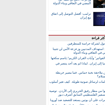
المضي في التعافي وبناء الدولة
ترامب: أفضل التوصل إلى اتفاق
مع إيران
كثر قراءة
ول لشركة حراسة للمتطرفين
 استهداف المدنيين وزعزعة الأمن لن تثنينا
في التعافي وبناء الدولة
لفواتير" وآيات القران الكريم! |باسم سكجها
ا إلى إيران.. لماذا لم يعد أحد ينتصر في
ن ملاحقة نخبة حماس.. فما مصير خريطة
لام؟
مات لرسائل صوتية طويلة.. كيف تغير أسلوب
 من مطار رفيق الحريري إلى الأردن.. توصية
لسفير الفلسطيني السابق أشرف دبور
رات على أن بوتين يستعد للتصعيد ضد أوروبا