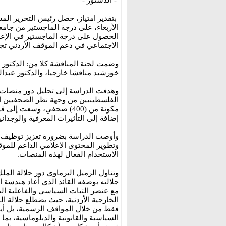
بتقدير امتياز، حصل رئيس التحرير الم
الأربعاء، على درجة الماجستير من جامع
الحصول على درجة الماجستير في الإعل
الاجتماعي في دعم الموقف الأردني تجا
وضمت لجنة المناقشة كلا من: الدكتور ع
خورشيد مناقشا خارجيا، والدكتور عبدالله
وهدفت الدراسة إلى تحليل دور منصات 
الفلسطينيين من وجهة نظر الصحفيين ال
مكونة من (400) صحفي، وسعت
إضافة إلى التأثيرات المعرفية والوجداني
وأوصت الدراسة بضرورة تعزيز توظيف 
وتطوير المحتوى الإعلامي الداعم للمو
الاستخدام الفعال لهذه المنصات.
وتناول الزميل البرماوي دور جلالة المل
جلالته بوصفه القائد الذي أعاد هندسة
مع عنصر الثبات السياسي والفاعلية الد
الخارجية الأردنية، حيث يضطلع جلالة 
فقط من خلال المواقف الرسمية، بل أيضا
السياسية والقانونية والدبلوماسية، بما