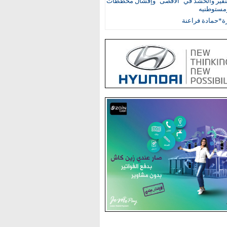
نفير والحشد في "الأقصى" وإفشال مخططات
ومستوطنيه
ة*حمادة فراعنة