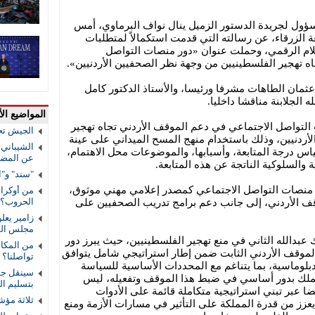
سؤول لجريدة الدستور الزميل ينال نواف البرماوي، أمس
ة الزرقاء، عن رسالته التي قدمت استكمالاً لمتطلبات
ام الرقمي، وحملت عنوان «دور منصات التواصل
ه تهجير الفلسطينيين من وجهة نظر الصحفيين الأردنيين».
ثمان الطاهات مشرفا ورئيسا، والأستاذ الدكتور كامل
 الجلابنة مناقشا داخليا.
المواضيع الأ
التواصل الاجتماعي في دعم الموقف الأردني تجاه تهجير
الجيش تح
أردنيين، وذلك باستخدام منهج المسح الميداني على عينة
الشيباني:
 إلى قياس درجة المتابعة، وأسبابها، والموضوعات محل الاهتمام،
عن المضي 
ة والسلوكية الناتجة عن هذه المتابعة.
"سند" و"ا
منصات التواصل الاجتماعي كمصدر إعلامي مهني موثوق،
من أوكراني
الحروب؟
قف الأردني، إلى جانب دعم برامج تدريب الصحفيين على
زامير يعل
مجلس الس
ك عبدالله الثاني في منع تهجير الفلسطينيين، حيث يبرز دور
من المكال
 الموقف الأردني الثابت ضمن إطار استراتيجي شامل يتوافق
تواصلنا؟
بلوماسية، بما يتناغم مع المحددات الأساسية للسياسة
سينقل جوا
الملك بدور أساسي في ضبط هذا الموقف وتفعيله، ليس
بتسليم ا
 عبر تبني استراتيجية متكاملة قائمة على الأدوات
ثلاثة مؤش
 يعزز من قدرة المملكة على التأثير في مسارات الأزمة ومنع