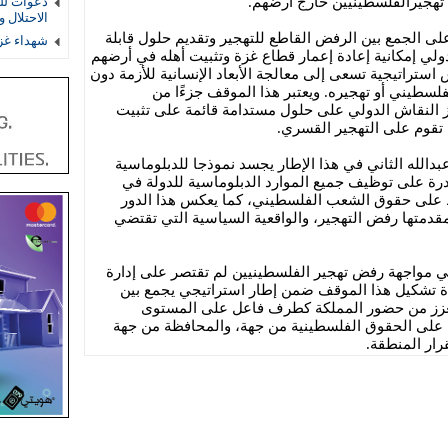
هجيرالفلسطينيين خارج ارضهم.
دعوات لل
الاحتلال 
 على الجمع بين الرفض القاطع للتهجير وتقديم حلول قابلة
شهداء غز
لي إمكانية إعادة إعمار قطاع غزة وتثبيت أهله في أرضهم
ستراتيجية تسعى إلى معالجة الأبعاد الإنسانية للأزمة دون
طيني أو تهجيره. ويعتبر هذا الموقف جزءًا من
ز النقاش الدولي على حلول مستدامة قائمة على تثبيت
 تقوم على التهجير القسري.
دالله الثاني في هذا الإطار يجسد نموذجا للدبلوماسية
قدرة على توظيف جميع الموارد الدبلوماسية للدولة في
 على حقوق الشعب الفلسطيني، كما يعكس هذا الدور
ي مقدمتها رفض التهجير، والواقعية السياسية التي تقتضي
ي مواجهة رفض تهجير الفلسطينيين لم تقتصر على إدارة
تشكيل هذا الموقف ضمن إطار استراتيجي يجمع بين
، ويعزز من حضور المملكة كطرف فاعل على المستوى
 على الحقوق الفلسطينية من جهة، والمحافظة من جهة
رار المنطقة.