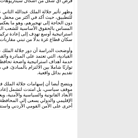
فرض أي شكل من أشكال سيناريوهات ت
وظهر تأثير جلالة الملك عبدالله الثاني
للتطبيق، حيث أكد في أكثر من محفل دو
دون الحاجة إلى تهجيرهم، وهو ما يعكس ا
المساس بالحقوق الأساسية للشعب الفلس
استراتيجية أوسع تهدف إلى إعادة تركي
سكان قطاع غزة بدلًا من تبني مقاربات
وأوضحت الدراسة أن دور جلالة الملك عب
القيادية، التي تعتمد على المبادرة وال
خدمة أهداف استراتيجية واضحة تحافظ
توازنًا شاملا بين الالتزام بالمبادئ، ف
تقديم بدائل واقعية.
ويتضح أيضا أن إسهامات جلالة الملك ف
موقف سياسي، بل امتدت لتشمل إعادة 
الأبعاد القانونية والسياسية والأمنية
الإقليمي والدولي يسعى إلى المحافظة
أحرى على الأمن القومي الأردني واستق