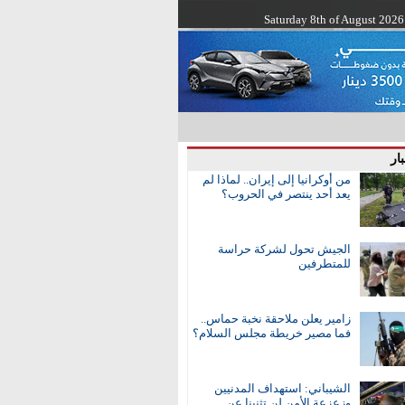
Saturday 8th of August 2026
ار
من أوكرانيا إلى إيران.. لماذا لم
يعد أحد ينتصر في الحروب؟
الجيش تحول لشركة حراسة
للمتطرفين
زامير يعلن ملاحقة نخبة حماس..
فما مصير خريطة مجلس السلام؟
الشيباني: استهداف المدنيين
وزعزعة الأمن لن تثنينا عن