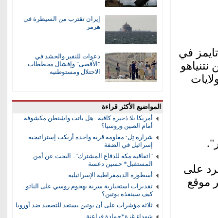
إيران تقترب من السيطرة في
هرمز
تايمز في
دعوات للنفير والحشد في
 نتنياهو
"الأقصى" وإفشال مخططات
الاحتلال ومستوطنيه
لايات
المواضيع الأكثر قراءة
أمريكا بلا ذخيرة كافية.. هل باتت واشنطن مكشوفة
أمام الصين وروسيا؟
شرارة تِل: مقاومة قرية واحدة أربكت إستراتيجية
".
إسرائيل في الضفة
"اتفاقية مكة للدفاع المشترك".. البحث عن أمن
المستقبل* حسين دعسة
رد على
أسطورة الديمقراطية الإسرائيلية
ر موقع
تقديرات استخبارية سرية بهجوم روسي على الناتو..
كيف سينفذه بوتين؟
ثلاثة مؤشرات على أن بوتين يستعد للتصعيد ضد أوروبا
شهداء غزة*حمادة فراعنة