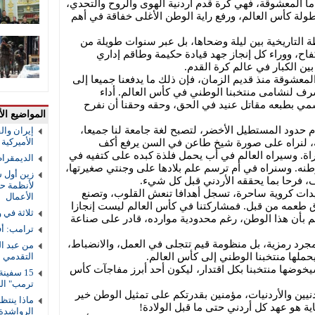
أما المعشوقة، فهي كرة قدم أردنية الهوى والروح والتحدي،
ولة كأس العالم، ورفع راية الوطن الأغلى خفاقة في أهم
 التاريخية بين ليلة وضحاها، بل عبر سنوات طويلة من
فاح، ووراء كل إنجاز جهد قيادة حكيمة وطاقم إداري
ين الكبار في عالم كرة القدم.
لمعشوقة منذ قديم الزمان، فإن ذلك ما يدفعنا جميعا إلى
رف لنشامى منتخبنا الوطني في كأس العالم. أداء
شمي بطبعه مقاتل عنيد في الحق، وحقه وحقنا أن نفرح
المواضيع الأ
دم حدود المستطيل الأخضر، لتصبح لغة جامعة لنا جميعا،
إيران والق
الأميركية و
 لنراه على صورة شيخ طاعن في السن يرفع أكف
راة. وسيراه العالم في أب يحمل فلذة كبده على كتفيه في
الديمقرا
طنه. وسنراه في أم ترسم علم بلادها على وجنتي صغيرتها،
زين أول ش
ف، فرحا بما يحققه الأردني قبل كل شيء.
لأنظمة حم
يدات كروية ساحرة، تسجل أهدافا تنعش القلوب، وتصنع
الأعمال
نذق طعمه من قبل. فمشاركتنا في كأس العالم ليست إنجازا
ثلاثة في 
 بأن هذا الوطن، رغم محدودية موارده، قادر على صناعة
ترامب: أف
جرد رمزية، بل منظومة قيم تتجلى في العمل، والانضباط،
من عبد ال
حملها منتخبنا الوطني إلى كأس العالم.
التقدمي 
سيخوضها منتخبنا بكل اقتدار، ليكون أحد أبرز مفاجآت كأس
ترمب" ال
نيين والأردنيات، مؤمنين بقدرتكم على تمثيل الوطن خير
ماذا ينتظ
ية هو عهد كل أردني حتى ما قبل الولادة!
الرواشدة