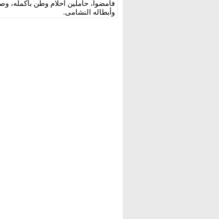
فامضوا، حاملين أحلام وطن بأكمله، وصا
وأبطاله النشامى.