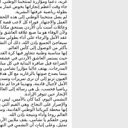
غربه، دعما ومؤازرة لمنتخبنا الوطني. 
جاء وقت أعظم إنجازاتها بخوض غمار بط
بطولة رياضية عرفتها البشرية.
لم يصل منتخبنا الوطني إلى هذه اللحظة
العمل والاجتهاد. فوراء كل لاعب قصة ك
وعائلات آمنت بأن الأردن يستحق مكانا ب
ولأن الوفاء هو ما صبغ علاقة العاشق وا
عقد الأمل والرجاء على أداء بطولي مش
سيفاجئ الجميع بإذن الله، ذلك أن الن
بأكثر من الوصول إلى كأس العالم.
إنها مناسبة وطنية تتجاوز فيها كرة الق
حيث يستمر العاشق الأردني في عشقه،
الضراعة قبل صافرة البداية في كل مبا
المدرجات، يهتف عاليا مؤازرا نشامى و
بينما يصدح صوتها بالزغاريد مع كل هد
العيون ترنو إلى أن نرى تمريرات وتسد
الأمل لأجيال قادمة، وتهدينا فرحا لم 
رياضيا فحسب، بل هي رسالة إلى العالم
الإنجاز حين تتوفر الإرادة.
النشمي اليوم، كما كان بالأمس، ليس م
والإصرار على النجاح. وهي القيم التي ي
إنها محطة كبريائنا الوطني القادمة، و
العالم روحا وأداء ونتيجة بإذن الله.
ومن خلفكم يا نشامى، يقف ملايين الأرد
تمثيل، وعلى إثبات أن النشمي في النها