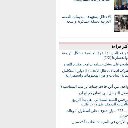
الاحتلال يستهدف مخيمات الضفة
الغربية بحملة عسكرية واسعة
كثر قراءة
واعد الجديدة للقوة العالمية: تشكُّل الهيمنة
انحسارها (2/2)
طيون على وشك تسليم ترامب مفتاح الفرج
ركة اتصالات تنال الاعتماد الدولي المتكامل
اية البيانات وأمن المعلومات واستمرارية
واحد.. من أين جاءت جينات ترامب السياسية؟
ضل التوصل إلى اتفاق مع إيران
رحمن السيد لممداني.. هل بدأ الربيع
بالحزب الديمقراطي؟ رجا طلب
15 سفينة بـ 275 مليار.. تعرّف على أسطول "دونالد
حربي
ر الأردن في المرحلة القادمة؟*حسين