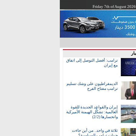
Friday 7th of August 2026
ار
ترامب: أفضل التوصل إلى اتفاق
مع إيران
الديمقراطيون على وشك تسليم
ترامب مفتاح الفرج
إيران والقواعد الجديدة للقوة
العالمية: تشكُّل الهيمنة الأميركية
وانحسارها (2/2)
ثلاثة في واحد.. من أين جاءت
جينات ترامب السياسية؟