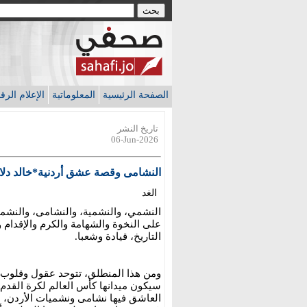
الصفحة الرئيسية
المعلوماتية
الإعلام الر
تاريخ النشر
06-Jun-2026
النشامى وقصة عشق أردنية*خالد دلا
الغد
النشمي، والنشمية، والنشامى، والنشميا
على النخوة والشهامة والكرم والإقدام 
التاريخ، قيادة وشعبا.
ومن هذا المنطلق، تتوحد عقول وقلوب 
سيكون ميدانها كأس العالم لكرة القدم.
العاشق فيها نشامى ونشميات الأردن، ع