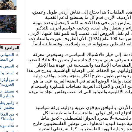
 هذه الملفات؟ هذا يحتاج إلى نقاش أردني طويل وعميق،
 الأردنية، الأردن قدم كل ما يستطيع لدعم القضية
 يمارس دوره في هذا الاتجاه، لكنه لا يتحمل وحده مهمة
ءه واشنطن وتل ابيب، وتدعمه عواصم أخرى، للتذكير
م يقبل العروض التي قدمت إليه للموافقة عليها، الأردن،
أيضاً، تحمل مسؤولية الوصاية على القدس منذ 100 عام (1924)، الآن الظروف تغيرت والمعادلات
حماية فلسطين مسؤولية عربية وإسلامية، وفلسطينية أيضاً.
المواضيع الأ
القادمة، إلى خيار «الاشتباك السياسي»، وسيخوض معركة
الشيباني:
عن المضي 
اء موقف عربي موحد لإيجاد مسار يضمن حلا عادلا للقضية
لمقدسات الإسلامية والمسيحية في عهدة هذا الإطار
الجيش تح
ولياتهم، مع الحفاظ على الوصاية الهاشمية، يندرج في هذا
"سند" و"ا
وهدوء ونفس طويل، طرح أفكار منتجة وحشد مواقف دولية
من أوكراني
ة، وإبقاء الوضع القائم في الضفة الغربية على ما هو
الحروب؟
ح الأردن والأطراف العربية مساحات للمناورة واستخدام
سينقل جوا
ات الإقليمية والدولية التي قد تصب بعكس اتجاه ما تريده
بتسليم ا
زامير يعل
الأردن، بالتوافق مع قوى عربية ودولية، ورقة سياسية
مجلس الس
انتزاع اعتراف دولي بـ»الجنسية الفلسطينية» لكل
من المكال
الجنسية -لا بمجرد الجواز الفلسطيني - كحق يناط
تواصلنا؟
ة مهمة لتبديد المخاوف من توطين الفلسطينيين خارج
ثلاثة مؤش
ة وحماية الهوية الفلسطينية، كما أنه يعطي القضية