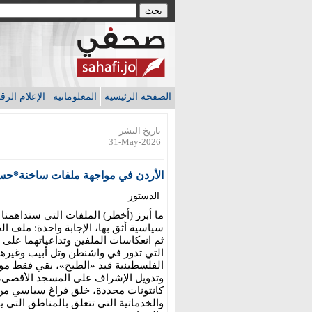
الصفحة الرئيسية
المعلوماتية
الإعلام الر
تاريخ النشر
31-May-2026
الأردن في مواجهة ملفات ساخنة*حس
الدستور
ما أبرز (أخطر) الملفات التي ستداهم
سياسية أثق بها، الإجابة واحدة: ملف 
ثم انعكاسات الملفين وتداعياتهما على ا
التي تدور في واشنطن وتل أبيب وغيرهم
الفلسطينية قيد «الطبخ»، بقي فقط مو
وتدويل الإشراف على المسجد الأقصى،
كانتونات محددة، خلق فراغ سياسي من خ
والخدماتية التي تتعلق بالمناطق التي ي