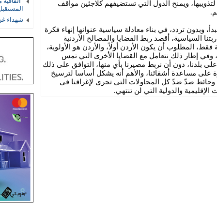
"اتفاقية 
لتذويبها، ويمنح الدول التي تستضيفهم كلاجئين مواقف
المستقب
م.
شهداء غز
 نبدأ، وبدون تردد، في بناء معادلة سياسية عنوانها إنهاء فكرة
بتنا السياسية، أقصد ربط القضايا والمصالح الأردنية
قط، المطلوب أن يكون الأردن أولاً، والأردن هو الأولوية،
وفي إطار ذلك نتعامل مع القضايا الأخرى التي تمس
 على بلدنا، دون أن نربط مصيرنا بأي منها، التوافق على ذلك
قوة على مساعدة أشقائنا، والأهم أنه يشكل أساسا لترسيخ
 وحائط صدّ ضدّ كل المحاولات التي تجري لإغراقنا في
لإقليمية والدولية التي لن تنتهي.