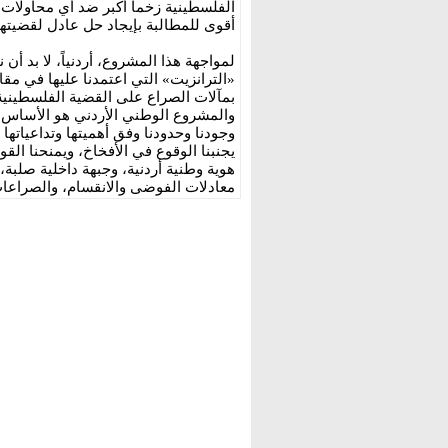
الفلسطينية زخماً أكبر ضد أي محاولات 
أقوى للمطالبة بإيجاد حل عادل لقضيته
‏لمواجهة هذا المشروع، أردنياً، لا بد أن
«الترانزيت» التي اعتمدنا عليها في مقار
بمآلات الصراع على القضية الفلسطينية ف
والمشروع الوطني الأردني هو الأساس، 
وجودنا وحدودنا وفق أهميتها وتداعياتها
يجنبنا الوقوع في الأفخاخ، ويمنحنا ال
هوية وطنية أردنية، وجبهة داخلية صلبة،
معادلات الفوضى والانقسام، والصراعات ا