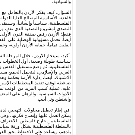
والسيادية.
‏السؤال: كيف يفكر الأردن بالتعامل مع
قاعدته الأساسية المصالح العليا للدولة
الفلسطينية، سياسياً وإنسانياً، وسيبقى
التصدي لمشروع التصفية الذي تقف ورا
فقط؛ الأردن رفض صفقة القرن الأولى، ل
انقلبت تماماً، حماية الأردن أولوية، و
‏أكيد، سينحاز الأردن، خلال المرحلة 
سياسية طويلة وصعبة، أول الخطوات بن
الفلسطينية، ثم وضع مستقبل القدس وا
العربي والإسلامي، ليتحمل الجميع مسؤ
الاشتباك، أيضاً، إدارة الأزمة بحكمة 
ضاغطة لوقف تنفيذ المخططات الإسرائيلي
عليه، عملية كسب المزيد من الوقت تمن
الأدوات السياسية، والرهان على المتغير
واشنطن وتل أبيب.
‏في إطار تعطيل محاولات التهجير، لدى 
يمكن العمل عليها وإنضاج فكرتها، وهي 
الفلسطينيين خارج فلسطين، الاعتراف ب
بالسلطة الفلسطينية يشكل ورقة سياسي
بلدهم، ويساعد على الاحتفاظ بحق العود