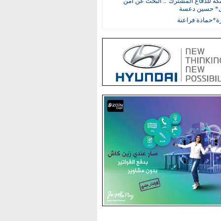
مكة للدفاع المشترك".. البحث عن أمن
ل* حسين دعسة
ة*حمادة فراعنة