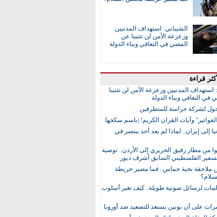
الشيباني: استهداف المدنيين
وزعزعة الأمن لن تثنينا عن
المضي في التعافي وبناء الدولة
كثر قراءة
 استهداف المدنيين وزعزعة الأمن لن تثنينا
في التعافي وبناء الدولة
ول لشركة حراسة للمتطرفين
لفواتير" وآيات القران الكريم! |باسم سكجها
ا إلى إيران.. لماذا لم يعد أحد ينتصر في
 من مطار رفيق الحريري إلى الأردن.. توصية
لسفير الفلسطيني السابق أشرف دبور
ن ملاحقة نخبة حماس.. فما مصير خريطة
لام؟
مات لرسائل صوتية طويلة.. كيف تغير أسلوب
رات على أن بوتين يستعد للتصعيد ضد أوروبا