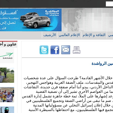
قمي
الثقافة و الإعلام
الإعلام العالمي
الأرشيف
عناوين و أخب
ين الرواشدة
نا خلال الأشهر القادمة؟ طرحت السؤال على عدة شخصيات
القدس والمقدسات، ملف الضفة الغربية وهواجس التهجير،
لداخل الأردني، يبدو أننا أمام صفقة قرن جديدة، النقاشات
ا من العواصم الأخرى تشير إلى أن تصفية القضية
عد إشهارها على الملأ، ثمة خطة جاهزة تشمل إدارة القدس
 ضم ما تبقى من أراضي الضفة وتجميع الفلسطينيين في
لال إعلان إسرائيل التخلي عن مسؤولياتها المدنية
تجمع فيها الفلسطينيون، مع احتفاظها بالسيطرة الأمنية