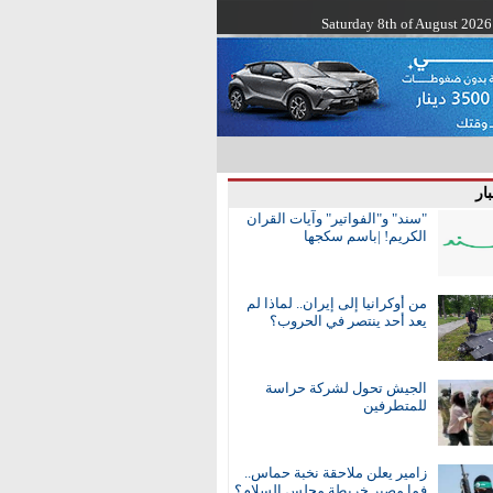
Saturday 8th of August 2026
ار
"سند" و"الفواتير" وآيات القران
الكريم! |باسم سكجها
من أوكرانيا إلى إيران.. لماذا لم
يعد أحد ينتصر في الحروب؟
الجيش تحول لشركة حراسة
للمتطرفين
زامير يعلن ملاحقة نخبة حماس..
فما مصير خريطة مجلس السلام؟