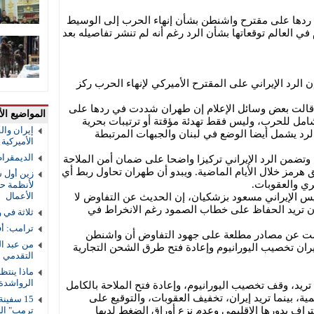
ردها على مقترح واشنطن بشأن إنهاء الحرب إلى الوسيط
في العالم توقعاتها بشأن الرد رغم أنه لم تنشر تفاصيله بعد
ن الرد الإيراني على المقترح الأميركي لإنهاء الحرب ركز
 قالت بعض وسائل الإعلام إن طهران شددت في ردها على
المواضيع الأ
مل للحرب، وليس فقط تهدئة مؤقتة أو ترتيبات بحرية
إيران والق
الرد يشمل أيضا الوضع في لبنان والجبهات المرتبطة
الأميركية و
الديمقرا
تضمن الرد الإيراني تركيزا واضحا على ضمان أمن الملاحة
 هرمز خلال الأيام الماضية. ويبدو أن طهران تحاول ربط أي
زين أول ش
ري والعقوبات.
لأنظمة حم
الأعمال
يس الإيراني مسعود بزشكيان، إن الحديث عن التفاوض لا
ان تريد الحفاظ على خطاب الصمود رغم الانخراط في
ثلاثة في 
ترامب: أف
ت عن مصادر مطلعة على جهود التفاوض أن واشنطن
من عبد ال
ن تخصيب اليورانيوم وإعادة فتح طرق الشحن التجارية
التقدمي 
ماذا ينتظ
الرواشدة
يد، وقف تخصيب اليورانيوم، وإعادة فتح الملاحة بالكامل
ة، بينما تريد إيران، تخفيف العقوبات، والتوقيع على
راف بدورها الإقليمي وعدم نزع أوراق الضغط لديها
ترمب" ال