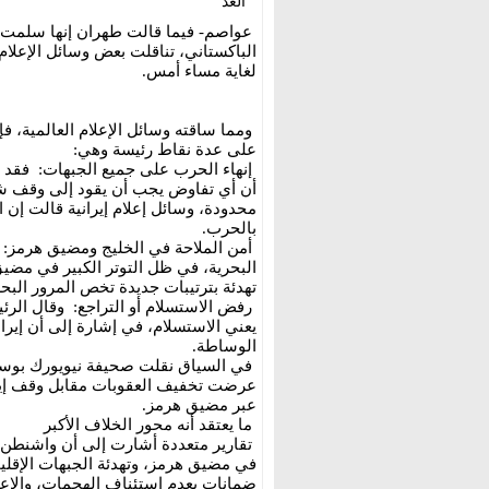
الغد
عواصم- فيما قالت طهران إنها سلمت 
الباكستاني، تناقلت بعض وسائل الإعلام 
لغاية مساء أمس.
ومما ساقته وسائل الإعلام العالمية، فإ
على عدة نقاط رئيسة وهي:
إنهاء الحرب على جميع الجبهات: فقد
أن أي تفاوض يجب أن يقود إلى وقف شا
محدودة، وسائل إعلام إيرانية قالت إن 
بالحرب.
أمن الملاحة في الخليج ومضيق هرمز: و
البحرية، في ظل التوتر الكبير في مضيق
تهدئة بترتيبات جديدة تخص المرور البح
رفض الاستسلام أو التراجع: وقال الرئ
يعني الاستسلام، في إشارة إلى أن إير
الوساطة.
في السياق نقلت صحيفة نيويورك بوس
عرضت تخفيف العقوبات مقابل وقف إيرا
عبر مضيق هرمز.
ما يعتقد أنه محور الخلاف الأكبر
تقارير متعددة أشارت إلى أن واشنطن تر
في مضيق هرمز، وتهدئة الجبهات الإقليمي
ضمانات بعدم استئناف الهجمات، والاعت