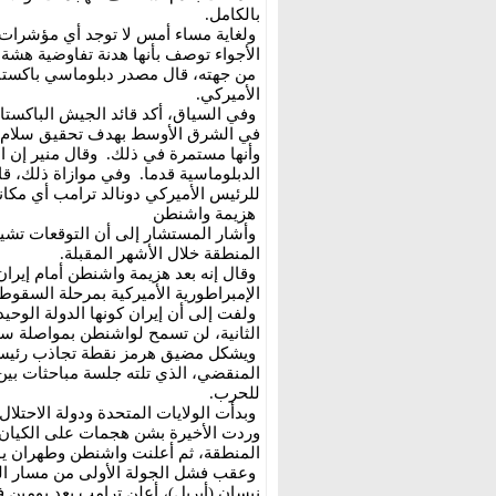
بالكامل.
ولغاية مساء أمس لا توجد أي مؤشرات 
الأجواء توصف بأنها هدنة تفاوضية هشة،
من جهته، قال مصدر دبلوماسي باكستاني 
الأميركي.
وفي السياق، أكد قائد الجيش الباكستا
في الشرق الأوسط بهدف تحقيق سلام دا
وأنها مستمرة في ذلك. وقال منير إن ال
الدبلوماسية قدما. وفي موازاة ذلك، قا
للرئيس الأميركي دونالد ترامب أي مكان
هزيمة واشنطن
وأشار المستشار إلى أن التوقعات تشير
المنطقة خلال الأشهر المقبلة.
وقال إنه بعد هزيمة واشنطن أمام إيرا
الإمبراطورية الأميركية بمرحلة السقوط
ولفت إلى أن إيران كونها الدولة الوحيد
الثانية، لن تسمح لواشنطن بمواصلة سي
ويشكل مضيق هرمز نقطة تجاذب رئيسة م
المنقضي، الذي تلته جلسة مباحثات بين 
للحرب.
وردت الأخيرة بشن هجمات على الكيان ا
المنطقة، ثم أعلنت واشنطن وطهران يوم 8 نيسان (أبريل) هدنة مؤقتة بوساطة باكست