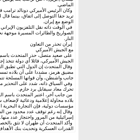
الماضي.
وكان الرئيس الأميركي دونالد ترامب ق
تريد حقا التوصل إلى اتفاق، بينما قال 
الوضع مع إيران.
في الوقت ذاته نقل التلفزيون الإيراني
الصواريخ والطائرات المسيرة موجهة نحو
النار.
إيران تحذر من التعاون
مع الجيش الأميركي
على صعيد متصل، حذر المتحدث باسم ال
الجيش الأميركي، قائلا أي دولة تتخذ إ
وقال المتحدث إن الدول التي تطبق الع
مضيق هرمز، مشددا على أن بلاده تمسك 
جانب واشنطن، وأن قواتها المسلحة تت
وفي السياق ذاته، شدد على التحذير من 
تحرك معاد سيقابل برد حازم.
من جانب آخر، اعتبر المتحدث باسم ال
بلاده محاولة إعلامية ودعائية لإضعاف 
مؤسسات دولية، فإن التجارة البحرية ا
وقال إنه رغم توقف عدد محدود من السف
إسرائيلية من المرور واحتجاز عدد منها.
وأكد المتحدث أن طهران لا تثق بالخصم
القدرات العسكرية وتحديث بنك الأهداف