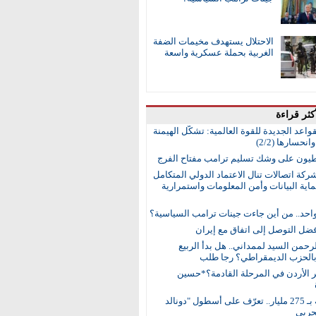
الاحتلال يستهدف مخيمات الضفة
الغربية بحملة عسكرية واسعة
كثر قراءة
واعد الجديدة للقوة العالمية: تشكُّل الهيمنة
انحسارها (2/2)
طيون على وشك تسليم ترامب مفتاح الفرج
ركة اتصالات تنال الاعتماد الدولي المتكامل
اية البيانات وأمن المعلومات واستمرارية
واحد.. من أين جاءت جينات ترامب السياسية؟
ضل التوصل إلى اتفاق مع إيران
رحمن السيد لممداني.. هل بدأ الربيع
بالحزب الديمقراطي؟ رجا طلب
ر الأردن في المرحلة القادمة؟*حسين
15 سفينة بـ 275 مليار.. تعرّف على أسطول "دونالد
حربي