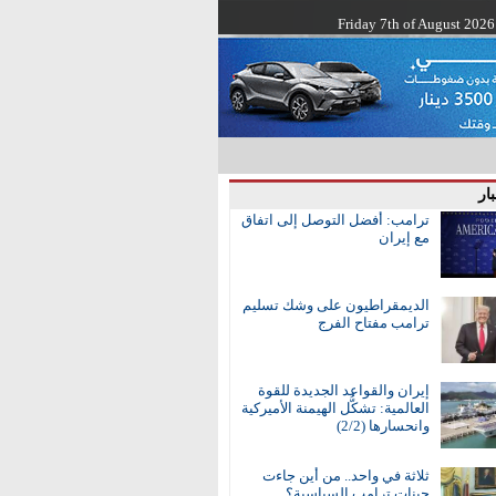
Friday 7th of August 2026
ار
ترامب: أفضل التوصل إلى اتفاق
مع إيران
الديمقراطيون على وشك تسليم
ترامب مفتاح الفرج
إيران والقواعد الجديدة للقوة
العالمية: تشكُّل الهيمنة الأميركية
وانحسارها (2/2)
ثلاثة في واحد.. من أين جاءت
جينات ترامب السياسية؟