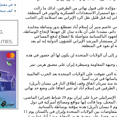
في مقتبل 
مؤكدة على قبول نهائي من الطرفين، لذلك ما زالت
كيف سيحس
 مع استمرار الاستعدادات العسكرية والتوتر في المنطقة.
إنه قبل قليل نقل الرد الإيراني بعد استلامه إلى الجانب
ني عاصم منير أن إسلام آباد تضطلع بدور وساطة محايدة
ئم، مشددا على أن بلاده تبذل كل جهدها لإنجاح الوساطة،
جهود الباكستانية متواصلة بلا انقطاع لدفع المساعي
ل مستشار المرشد الإيراني للشؤون الدولية إنه لم يعد
ة أو نفوذ في المنطقة.
 إلى أن الولايات المتحدة لن يكون لها أي حضور في هذه
ن وجبهة المقاومة وسيطرة إيران على مضيق هرمز، تمر
.
ة التي تفوقت على الولايات المتحدة بعد الحرب العالمية
اساتها في غرب آسيا.
نذ سريان اتفاق وقف إطلاق النار في نيسان (أبريل)
الطرفين في إسلام آباد لم تثمر اتفاقا على وضع حد نهائي
وبدأت الولايات المتحدة ودولة الاحتلال الإسرائيلي حربا على إيران يوم 28 شباط (فبراير) الماضي،
لمحتل، وما قالت إنها مواقع ومصالح أميركية في دول
انية.
وعقب فشل الجولة الأولى من مسار المفاوضات بين الولايات المتحدة وإيران في باكستان يوم 11
نيسان (أبريل)، أعلن ترامب بعد يومين فرض حصار على مضيق هرمز المغلق منذ 2 آذار (مارس)