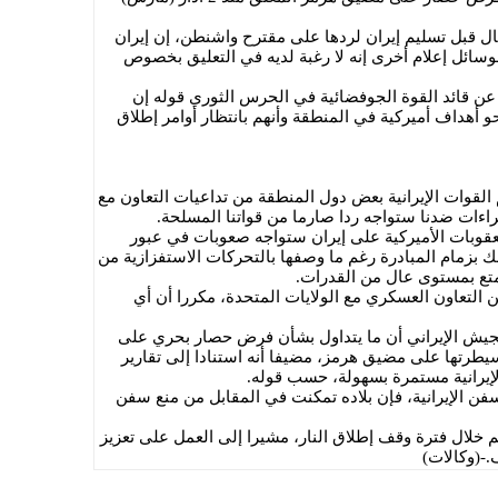
ال قبل تسليم إيران لردها على مقترح واشنطن، إن إيران
لوسائل إعلام أخرى إنه لا رغبة لديه في التعليق بخصوص
 عن قائد القوة الجوفضائية في الحرس الثوري قوله إن
 أهداف أميركية في المنطقة وأنهم بانتظار أوامر إطلاق
قوات الإيرانية بعض دول المنطقة من تداعيات التعاون مع
جراءات ضدنا ستواجه ردا صارما من قواتنا المسلحة.
قوبات الأميركية على إيران ستواجه صعوبات في عبور
بزمام المبادرة رغم ما وصفها بالتحركات الاستفزازية من
متع بمستوى عال من القدرات.
التعاون العسكري مع الولايات المتحدة، مكررا أن أي
جيش الإيراني أن ما يتداول بشأن فرض حصار بحري على
سيطرتها على مضيق هرمز، مضيفا أنه استنادا إلى تقارير
لإيرانية مستمرة بسهولة، حسب قوله.
ن الإيرانية، فإن بلاده تمكنت في المقابل من منع سفن
 خلال فترة وقف إطلاق النار، مشيرا إلى العمل على تعزيز
.-(وكالات)