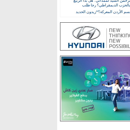
رحمن السيد لممداني.. هل بدأ الربيع
بالحزب الديمقراطي؟ رجا طلب
م الأردن المعركة؟*زيدون الحديد