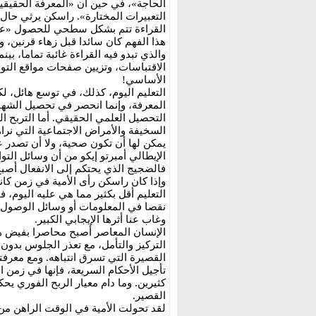
الحاجة»، في حين أن «المعرفة الحقيقي
التعبيرات المختارة». راسكن يرثي حال ج
القراءة تتم بشكل سطحي للحصول «على
هذا الفهم كان سائدا قبل زهاء قرنين، 
والذي تبدو فيه القراءة غائبة تماما، ب
الاقتباسات، وتزيين صفحات مواقع التوا
الأساسي!
التعليم اليوم، كذلك، في توسع هائل، ل
المعرفة، وإنما انحصر في تحصيل الشهاد
التحصيل العلمي الحقيقي. أما التربح ال
السخيفة والأمراض الاجتماعية التي نرا
يمكن لها أن تكون صحية، ولا أن تصدر ع
الإيطالي أمبرتو إيكو من أن وسائل ال
فالضجيج الذي يحتكم إلى الانفعال أصب
وإذا كان راسكن رأى الأمية في زمن كا
التعليم أقل بكثير مما هي عليه اليوم، فإ
نقصا في المعلومات أو وسائل الوصول ل
وغاب عنا أثرها الإيجابي الكبير.
الإنسان المعاصر أصبح محاصرا بفيض ه
التركيز والتأمل، مع تعذر الجلوس بدون
القصيرة التي تسرق انتباهه. ومع معرف
تأجيل الأحكام السريعة، فإنها في زمن 
كثيرين. وما دام معيار الربح الفوري ي
القصير.
لقد تحولت الأمية في الوقت الراهن من 