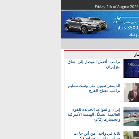
Friday 7th of August 2026
ار
ترامب: أفضل التوصل إلى اتفاق
مع إيران
الديمقراطيون على وشك تسليم
ترامب مفتاح الفرج
إيران والقواعد الجديدة للقوة
العالمية: تشكُّل الهيمنة الأميركية
وانحسارها (2/2)
ثلاثة في واحد.. من أين جاءت
جينات ترامب السياسية؟