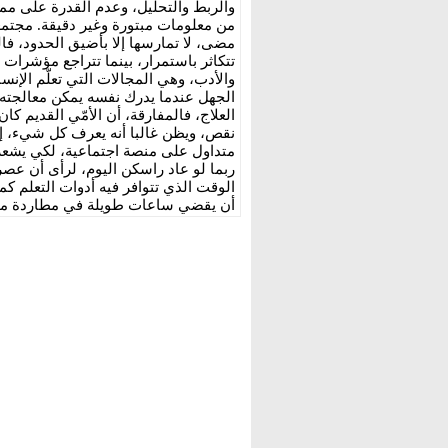
والربط والتحليل، وعدم القدرة على مما
من معلومات مبتورة وغير دقيقة. مجتمع
مضى، لا تمارسها إلا بأضيق الحدود، فال
تتكاثر باستمرار، بينما تتراجع مؤشرات ا
والأدب، وهي المجالات التي تعلّم الإنس
الجهل عندما يدرك نفسه يمكن معالجته،
العلاج، فالمفارقة، أن الأمّي القديم كان 
نقص، ويظن غالبا أنه يعرف كل شيء، إ
متداول على منصة اجتماعية، لكي يشعر ب
ربما لو عاد راسكن اليوم، لرأى أن عص
الوقت الذي تتوافر فيه أدوات التعلم كما 
أن يقضي ساعات طويلة في مطاردة محت