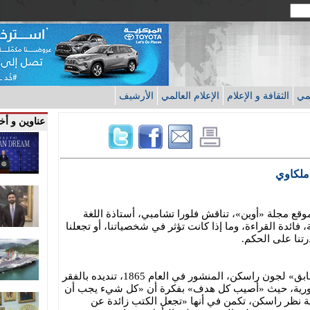
قمي
الثقافة و الإعلام
الإعلام العالمي
الأرشيف
عناوين و أخب
ملكاوي
قع مجلة «أوين»، تناقش فلورا تشامبي، أستاذة اللغة
فائدة القراءة، وما إذا كانت تؤثر في شخصياتنا، أو تجعلنا
تنا على الحكم.
تنقل تشامبي من كتاب «السمسم والزنابق» لجون راسكن، المنشور في العام 1865، تنديده بالفقر
يكتورية، حيث «أصيب كل هدف» بفكرة أن «كل شيء يجب أن
هة نظر راسكن، تكمن في أنها «تجعل الكتب زائدة عن