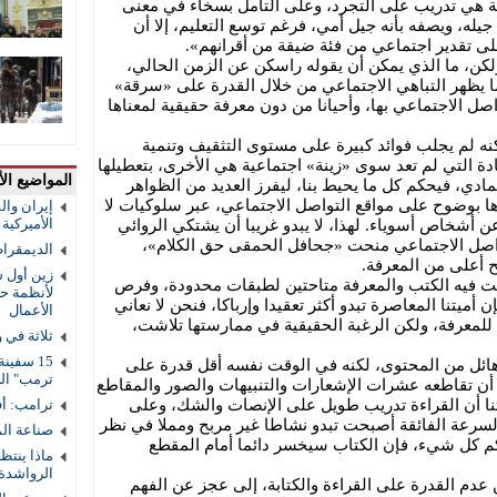
ة هي تدريب على التجرد، وعلى التأمل بسخاء في معنى
يله، ويصفه بأنه جيل أمي، فرغم توسع التعليم، إلا أن
 تقدير اجتماعي من فئة ضيقة من أقرانهم».
ولكن، ما الذي يمكن أن يقوله راسكن عن الزمن الحالي،
ينما يظهر التباهي الاجتماعي من خلال القدرة على «سرقة»
صل الاجتماعي بها، وأحيانا من دون معرفة حقيقية لمعناها
كنه لم يجلب فوائد كبيرة على مستوى التثقيف وتنمية
ة التي لم تعد سوى «زينة» اجتماعية هي الأخرى، بتعطيلها
المواضيع الأ
مادي، فيحكم كل ما يحيط بنا، ليفرز العديد من الظواهر
ها بوضوح على مواقع التواصل الاجتماعي، عبر سلوكيات لا
إيران والق
الأميركية و
ن أشخاص أسوياء. لهذا، لا يبدو غريبا أن يشتكي الروائي
تواصل الاجتماعي منحت «جحافل الحمقى حق الكلام»،
الديمقرا
ح أعلى من المعرفة.
زين أول ش
نت فيه الكتب والمعرفة متاحتين لطبقات محدودة، وفرص
لأنظمة حم
ن أميتنا المعاصرة تبدو أكثر تعقيدا وإرباكا، فنحن لا نعاني
الأعمال
لمعرفة، ولكن الرغبة الحقيقية في ممارستها تلاشت،
ثلاثة في 
ائل من المحتوى، لكنه في الوقت نفسه أقل قدرة على
ترمب" ال
 أن تقاطعه عشرات الإشعارات والتنبيهات والصور والمقاطع
تنا أن القراءة تدريب طويل على الإنصات والشك، وعلى
ترامب: أف
السرعة الفائقة أصبحت تبدو نشاطا غير مربح ومملا في نظر
صناعة ال
حكم كل شيء، فإن الكتاب سيخسر دائما أمام المقطع
ماذا ينتظ
الرواشدة
عدم القدرة على القراءة والكتابة، إلى عجز عن الفهم