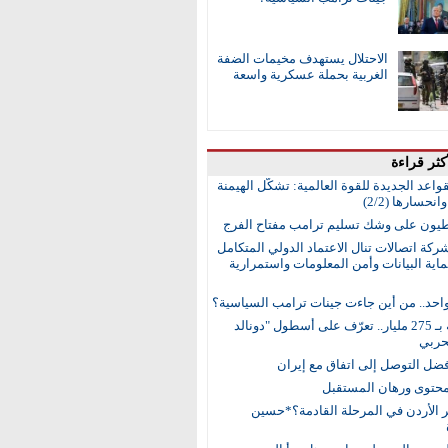
الاحتلال يستهدف مخيمات الضفة
الغربية بحملة عسكرية واسعة
كثر قراءة
واعد الجديدة للقوة العالمية: تشكُّل الهيمنة
انحسارها (2/2)
طيون على وشك تسليم ترامب مفتاح الفرج
ركة اتصالات تنال الاعتماد الدولي المتكامل
اية البيانات وأمن المعلومات واستمرارية
واحد.. من أين جاءت جينات ترامب السياسية؟
15 سفينة بـ 275 مليار.. تعرّف على أسطول "دونالد
حربي
ضل التوصل إلى اتفاق مع إيران
محتوى ورهان المستقبل
ر الأردن في المرحلة القادمة؟*حسين