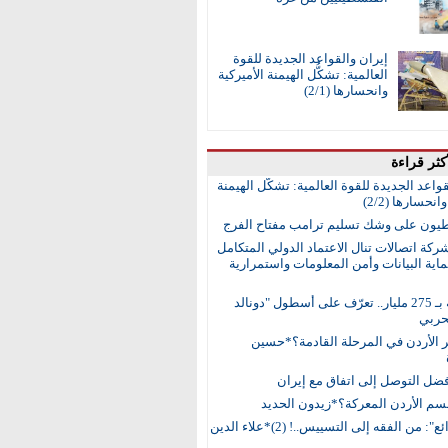
إيران والقواعد الجديدة للقوة
العالمية: تشكُّل الهيمنة الأميركية
وانحسارها (2/1)
كثر قراءة
واعد الجديدة للقوة العالمية: تشكُّل الهيمنة
انحسارها (2/2)
طيون على وشك تسليم ترامب مفتاح الفرج
ركة اتصالات تنال الاعتماد الدولي المتكامل
اية البيانات وأمن المعلومات واستمرارية
15 سفينة بـ 275 مليار.. تعرّف على أسطول "دونالد
حربي
ر الأردن في المرحلة القادمة؟*حسين
ضل التوصل إلى اتفاق مع إيران
م الأردن المعركة؟*زيدون الحديد
"سد الذرائع": من الفقه إلى التسييس..! (2)*علاء الدين