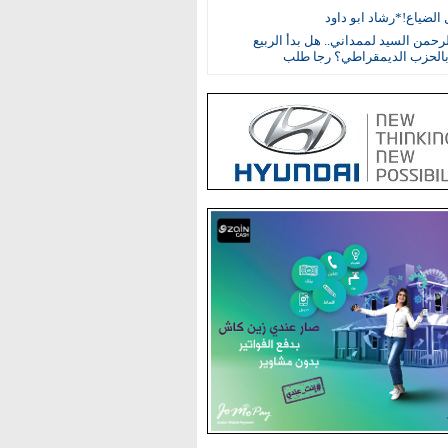
الضياع!*رشاد ابو داود
رحمن السيد لممداني.. هل بدأ الربيع
بالحزب الديمقراطي؟ رجا طلب