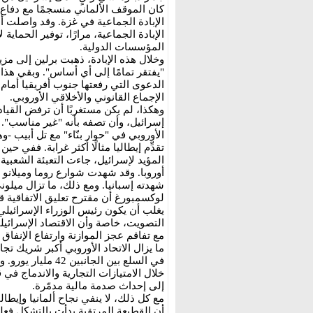
كان الموقف الألماني منسجمًا مع دفاع
الإبادة الجماعية في غزة. وقد واصلت أل
الإبادة الجماعية، مرارًا، توفير الحماي
المؤسسات الدولية.
وخلال هذه الإبادة، ذهبت برلين إلى مزي
"يفتقر تمامًا إلى أي أساس". وبقي هذا
الدعوى التي رفعتها جنوب أفريقيا أما
الإجماع القانوني والأخلاقي الأوروبي.
وهكذا، لم يكن مستغربًا أن ترفض القياد
إسرائيل، وأن تصفه بأنه "غير مناسب". 
الأوروبي في "حوار بنّاء" مع تل أبيب -و
تقدِّم إيطاليا مثالًا أكثر غرابة. ففي 
المؤيد لإسرائيل، جاءت التعبئة الشعبية
أوروبا. وقد شهدت شوارع روما وميلان
شهدته إسبانيا. ومع ذلك، ما تزال ميلو
لوكسمبورغ أن مقترح تعليق الاتفاقية ق
يغلب أن يكون رئيس الوزراء الإسرائيلي ب
التصويت، خاصة وأن الاقتصاد الإسرائي
مع تفاقم عجز الموازنة وارتفاع الإنفا
ما يزال الاتحاد الأوروبي أكبر شريك ت
في السلع بين الجان
خلال الامتيازات التجارية والاندماج في 
إلى إحداث صدمة مالية مدمّرة.
مع كل ذلك، لا ينفي نجاح ألمانيا وإيطال
أن القطيعة المرتقبة بدأت بالتشكل فعلي