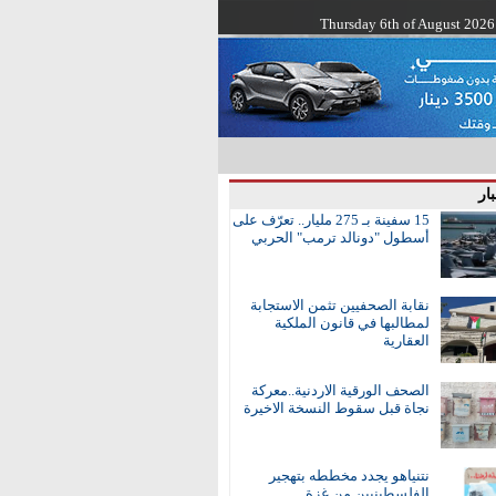
Thursday 6th of August 2026
ار
15 سفينة بـ 275 مليار.. تعرّف على
أسطول "دونالد ترمب" الحربي
نقابة الصحفيين تثمن الاستجابة
لمطالبها في قانون الملكية
العقارية
الصحف الورقية الاردنية..معركة
نجاة قبل سقوط النسخة الاخيرة
نتنياهو يجدد مخططه بتهجير
الفلسطينيين من غزة