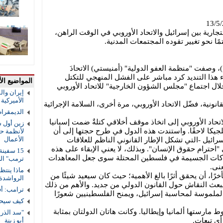
ارية بين إسرائيل والاتحاد الأوروبي في الوقت الراهن،
مًا نحو تغيير تقوده المجتمعات المدنية.
ي 21 نيسان (أبريل)، وصفت "منظمة العفو الدولية" (أمنيستي) الاتحادَ
جاء هذا التنديد كرد مباشر على الفشل المنهجي للتكتل
المواضيع الأ
لال اجتماع "مجلس الشؤون الخارجية" للاتحاد الأوروبي
إيران والق
الأميركية و
ونية، فضّل الاتحاد الأوروبي، مرة أخرى، السلامة الإجرائية
الديمقرا
اتحاد الأوروبي إلى اتخاذ موقف أخلاقي كتلةٌ ضمت إسبانيا
زين أول ش
 بلجيكا لاحقًا. واستندت هذه الدول في طرح حجتها إلى أن
لأنظمة حم
الأعمال
إسرائيل -التي تشكل الإطار القانوني الناظم للعلاقات
 "احترام حقوق الإنسان". وبذلك، لا يعني الإبقاء على هذه
تهاكات الجسيمة في فلسطين المحتلة سوى جعل المعاهدات
ترمب" ال
عنى.
ماذا ينتظ
ًا، أن يحقق أثرًا بالغ الأهمية؛ حيث كان سيعيد شيئًا من
الرواشدة
 ويبعث النقاش حول القانون الدولي من جديد. والأهم من ذلك
ترامب: أف
الملموسة لمحاسبة إسرائيل، ويمنح الفلسطينيين شعورًا
كيف سيحس
ارستها ألمانيا وإيطاليا. وكانت هاتان الدولتان بمثابة
ي تبعات.
أبو زينة