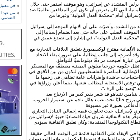
 برلين المتشدد عن إسرائيل، وهو موقف استمر حتى خلال
في مقتبل 
مانيا، التي كان يفترض أن تكون أبرز المدافعين عالميًا ضد
من عبد ال
ة لإسرائيل أمام "محكمة العدل الدولية" وغيرها من
التقدمي 
د من التشدد، وأصرّت على أن الاتهام الموجه إلى إسرائيل
 الموقف الصلب على حاله حتى بعد انضمام إسبانيا إلى
م "محكمة العدل الدولية"، في إشارة إلى تصدع عميق في
ة الألمانية مقترح لوكسمبورغ بتعليق العلاقات التجارية مع
وقد أصرت، إلى جانب إيطاليا، على ضرورة بقاء الاتحاد
هي عبارة أصبحت مرادفًا دبلوماسيًا للتواطؤ.
حين تظل حكومة جورجيا ميلوني اليمينية مصطفّة مع المعسكر
 الإيطالية المناصرة للفلسطينيين لتكون من بين الأقوى في
و احتجاجات حاشدة وإضرابات عامة تضاهي في زخمها ما
ني ترفض الاستجابة لمطالب شعبها، بينما أعلن وزراؤها في
د "وُضع على الرف".
نيامين نتنياهو قد شعر بقدر كبير من الارتياح بعد
لي يرزح حاليًا تحت عبء هائل ناجم عن استمرار الحروب،
ق الدفاعي بصورة غير مسبوقة.
جاري لإسرائيل، حيث تجاوزت قيمة إجمالي التبادل التجاري
بين 42 مليار يورو. وتوفّر هذه الاتفاقية شريان حياة اقتصاديًا حيويًا لإسرائيل من
قطاع التكنولوجيا المتقدمة؛ وكان تعليق الاتفاقية سيؤدي
يا في الإبقاء على الاتفاقية قائمة في الوقت الحالي حقيقة
ًا. لكن هذه القطيعة لا تقودها الحكومات، وإنما المجتمعات