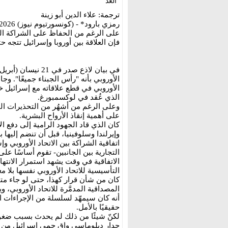
الغد
ترجمة: علاء الدين أبو زينة
رمزي بارود* - (كونسورتيوم نيوز) 13/5/2026
على الرغم من الحفاظ على الشراكة التج
فإن العلاقة بين أوروبا وإسرائيل تتجه حت
في بيان لاذع صدر ف
الأوروبي بأنه "رأس الجبناء جميعًا". و
الأوروبي في قطع علاقاته مع إسرائيل خ
الذي عُقد في لوكسمبورغ.
وعلى الرغم من أشهُر من التحذيرات القان
على أهمية إنقاذ الأرواح البشرية.
كان الذي قاد الجهود الرامية إلى دفع ال
وإيرلندا وسلوفينيا، قبل أن تنضم إليها
اتفاقية الشراكة بين الاتحاد الأوروبي و
التجارية بين الجانبين- تقوم أساسًا على
الاتفاقية في وقت يشهد استمرار الان
التأسيسية للاتحاد الأوروبي نفسها بلا م
كان من شأن قرار كهذا، حتى لو جاء متأخر
المصداقية المدمَّرة للاتحاد الأوروبي،
أنه كان سيمهّد لسلسلة من الإجراءات 
حقيقيًا بالأمل.
لكنّ شيئًا من ذلك لم يحدث بسبب ضغوط م
جدار دبلوماسي واقٍ حمى إسرائيل من أ