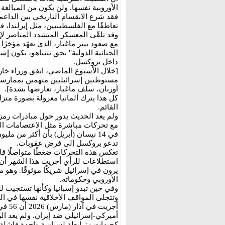
الأوروبية نفسها. ولن يكون من المبالغة
فقد شرع الانقسام التاريخي بين الداعمي
تعاطفًا مع الفلسطينيين، مثل إيرلندا، 
وقد تلقّى المعسكر المتشدد المناصر ل
مع صعود بيتر ماغيار، الذي تعهّد مؤخر
الجنائية الدولية" بحق نتنياهو، تكون إ
داخل بروكسل.
[خلال الأسبوع الماضي، اتفق وزراء خا
مستوطنين إسرائيليين متهمين بممارس
أوربان، سلف ماغيار، تعارضها بشدة].
كل هذا يترك ألمانيا معزولة بصورة متزا
القائم.
ولم يعد الحديث يدور حول مبادرات رمز
مع تحركات مباشرة مثل الاعتصامات الجام
في 14 نيسان (أبريل) بأن أكثر من 
تدعو بروكسل إلى فرض عقوبات.
تعكس هذه التحركات ضغطًا متواصلًا قاد
يرون في إسرائيل شريكًا موثوقًا. وهو 
الأوروبي وحكوماته.
وفي حين تبدو إسبانيا وكأنها تستجيب لل
وتتجلى المواقف الأخلاقية نفسها في 
أجريت
أميركي-إسرائيلي ضد إيران. ولم يعد الر
كجبهات مترابطة لسياسة واحدة فاشلة.