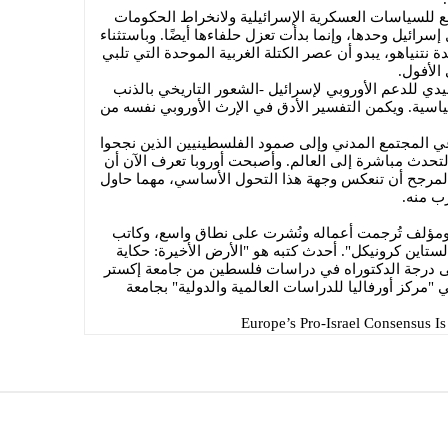
لسياسات العسكرية الإسرائيلية ولانخراط الحكومات
 إسرائيل وحدها، وإنما بدأت تعزل حلفاءها أيضًا. وباستثناء
 نتنياهو، يبدو أن عصر الكتلة الغربية الموحدة التي تلبي
الأفول.
ليدي للدعم الأوروبي لإسرائيل -الشعور التاريخي بالذنب
اسية. ويكمن التفسير الأدق في الإرث الأوروبي نفسه من
ي المجتمع المدني وإلى صمود الفلسطينيين الذين نجحوا
التحدث مباشرة إلى العالم. وأصبحت أوروبا تعرف الآن أن
 المرجح أن تنعكس وجهة هذا التحول الأساسي، مهما حاول
ب منه.
ارود Ramzy Baroud: كاتب ومؤلف تُرجمت أعماله ونُشرت على نطاق واسع، وكاتب
تاين كرونيكل". أحدث كتبه هو "الأرض الأخيرة: حكاية
 بلوتو، 2018). حصل على درجة الدكتوراه في دراسات فلسطين من جامعة إكستر
غير مقيم في "مركز أورفاليا للدراسات العالمية والدولية" بجامعة