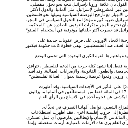
 القول بأن علاقة أوروبا بإسرائيل تتجه نحو تحوّل مفصلي.
ن غير المشروطين لإسرائيل، مثل ألمانيا، والدول الأكثر
في الانهيار مع تأرجح البوصلة السياسية وميلها نحو فلسطين.
إسرائيل ضربة كبيرة مؤخرًا مع التحول السياسي في المجر.
ًا بأن تحترم المجر مذكرات التوقيف الصادرة عن "المحكمة
سرائيل قد خسرت أكثر حلفائها موثوقية في استخدام "الفيتو"
رجية الاتحاد الأوروبي على فرض عقوبات جديدة على
ة العنف ضد الفلسطينيين -وهي خطوة كانت حكومة فيكتور
يدة باعتبارها القوة الكبرى الوحيدة التي تحمي الوضع
ية فقط. إننا نشهد كتلة حرجة من الدعم لفلسطين، تترافق
عية، والطعون القانونية، والإضرابات العمالية. وقد أفيد
مليون أوروبي وقعوا عريضة رسمية بعنوان "العدالة لفلسطين"
رًا على التأثير في الأجندات السياسية. وقد أظهرت
استطلاعات للرأي أجريت هذا الشهر أن 17 في المائة فقط من المستطلَعين في ألمانيا ما يزالون
ما يكشف عن فجوة آخذة في الاتساع بين الرأي العام
مزاج الشعبي، تواصل ألمانيا التصرف في تحدٍّ له.
النظرة إلى حروب إقليمية أخرى. فقد أظهرت استطلاعات
 في آذار (مارس) 2026 أن 56 في المائة من الإسبان والإيطاليين يعارضون أي عمل عسكري
أي العام يرى هذه الأزمات باعتبارها أزمات منفصلة، وإنما