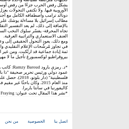
يشكل رفض الحرب جزءًا من رفض أوسع ل
الأوروبية فيها. ولا تكتفي التحولات بعزل
دونالد ترامب واصطفافه الكامل مع أجندة
مطالب إسرائيل بلا مساءلة يوشك على 
بالإضافة إلى ذلك، لم يعد التفسير التق
تجاه المحرقة- يفسّر سلوك النخب السي
العنف الاستعماري والتراتبية العرقية.
ومع ذلك، يعود التحول الحقيقي إلى وع
في تجاوز مُرشِّحات الإعلام التقليدي و
ثمة إبادة جماعية قد ارتُكبت. ومن غير
بيروقراطيو لوكسمبورغ تأجيل ما لا مهر
*د. رمزي ب
عمود دولي ورئيس تحرير صحيفة "ذا بالس
فلسطينية" (دار
منذ العام 2015. وكان باحثًا 
كاليفورنيا في سانتا باربرا.
*نشر هذا المقال تحت عنوان: Europe’s Pro-Israel Consensus Is Fraying
اتصل بنا
الخصوصية
من نحن