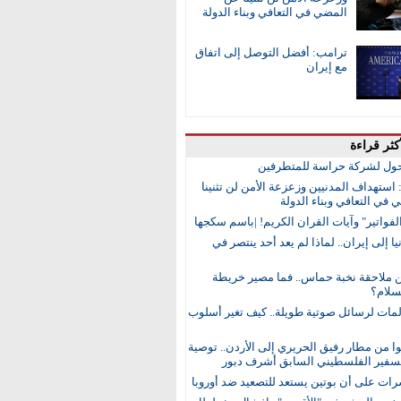
المضي في التعافي وبناء الدولة
ترامب: أفضل التوصل إلى اتفاق
مع إيران
كثر قراءة
ول لشركة حراسة للمتطرفين
 استهداف المدنيين وزعزعة الأمن لن تثنينا
في التعافي وبناء الدولة
لفواتير" وآيات القران الكريم! |باسم سكجها
ا إلى إيران.. لماذا لم يعد أحد ينتصر في
ن ملاحقة نخبة حماس.. فما مصير خريطة
لام؟
مات لرسائل صوتية طويلة.. كيف تغير أسلوب
 من مطار رفيق الحريري إلى الأردن.. توصية
لسفير الفلسطيني السابق أشرف دبور
رات على أن بوتين يستعد للتصعيد ضد أوروبا