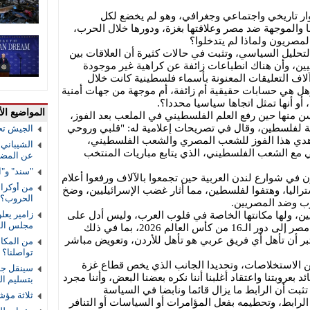
وجوار تاريخي واجتماعي وجغرافي، وهو لم يخضع لكل
 والموجهة ضد مصر وعلاقتها بغزة، ودورها خلال الحرب،
لمصريون ولماذا لم يتدخلوا؟
حليل السياسي، وتثبت في حالات كثيرة أن العلاقات بين
ن، وأن هناك انطباعات زائفة عن كراهية غير موجودة
 آلاف التعليقات المعنونة بأسماء فلسطينية كانت خلال
 هي حسابات حقيقية أم زائفة، أم موجهة من جهات أمنية
أو أنها تمثل اتجاها سياسيا محددا؟.
المواضيع الأ
 منها حين رفع العلم الفلسطيني في الملعب بعد الفوز،
ة لفلسطين، وقال في تصريحات إعلامية له: "قلبي وروحي
الجيش تح
أهدي هذا الفوز للشعب المصري والشعب الفلسطيني،
الشيباني:
ي مع الشعب الفلسطيني، الذي يتابع مباريات المنتخب
عن المضي 
"سند" و"ا
في شوارع لندن العربية حين تجمعوا بالآلاف ورفعوا أعلام
من أوكراني
اليا، وهتفوا لفلسطين، مما أثار غضب الإسرائيليين، وضخ
الحروب؟
درب وضد المصريين.
زامير يعل
يين، ولها مكانتها الخاصة في قلوب العرب، وليس أدل على
مجلس الس
ذلك من الفرح العارم بين العرب لتأهل مصر إلى دور الـ16 من كأس العالم 2026، بما في ذلك
بر أن تأهل أي فريق عربي هو تأهل للأردن، وتعويض مباشر
من المكال
تواصلنا؟
 الاستخلاصات، وتحديدا الجانب الذي يخص قطاع غزة
سينقل جوا
بعروبتنا واعتقاد أغلبنا أننا نكره بعضنا البعض، وأننا مجرد
بتسليم ا
ة تثبت أن الرابط ما يزال قائما ونابضا في السياسة
ثلاثة مؤش
رابط، وتحطيمه بفعل المؤامرات أو السياسات أو التنافر