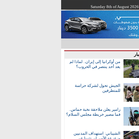
Saturday 8th of August 2026
ار
من أوكرانيا إلى إيران.. لماذا لم
يعد أحد ينتصر في الحروب؟
الجيش تحول لشركة حراسة
للمتطرفين
زامير يعلن ملاحقة نخبة حماس..
فما مصير خريطة مجلس السلام؟
الشيباني: استهداف المدنيين
وزعزعة الأمن لن تثنينا عن