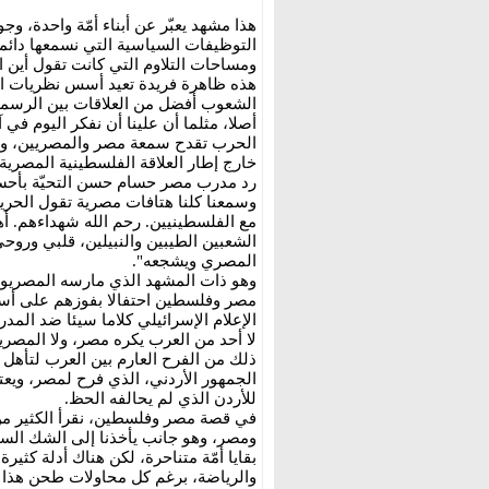
هذا مشهد يعبّر عن أبناء أمّة واحدة، 
التوظيفات السياسية التي نسمعها دائما
ومساحات التلاوم التي كانت تقول أين ا
هذه ظاهرة فريدة تعيد أسس نظريات الت
الشعوب أفضل من العلاقات بين الرسميي
أصلا، مثلما أن علينا أن نفكر اليوم في
الحرب تقدح سمعة مصر والمصريين، وهل
خارج إطار العلاقة الفلسطينية المصرية، 
رد مدرب مصر حسام حسن التحيّة بأحسن
وسمعنا كلنا هتافات مصرية تقول الحري
مع الفلسطينيين. رحم الله شهداءهم. 
الشعبين الطيبين والنبيلين، قلبي وروح
المصري ويشجعه".
وهو ذات المشهد الذي مارسه المصريون 
مصر وفلسطين احتفالا بفوزهم على أستر
الإعلام الإسرائيلي كلاما سيئا ضد الم
لا أحد من العرب يكره مصر، ولا المصر
الجمهور الأردني، الذي فرح لمصر، ويعت
للأردن الذي لم يحالفه الحظ.
في قصة مصر وفلسطين، نقرأ الكثير من
ومصر، وهو جانب يأخذنا إلى الشك السائد 
بقايا أمّة متناحرة، لكن هناك أدلة كثير
والرياضة، برغم كل محاولات طحن هذا ال