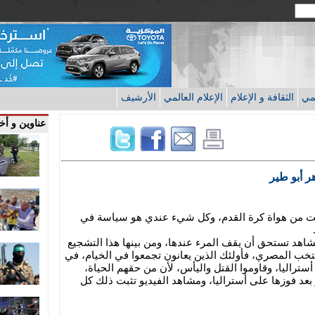
قمي
الثقافة و الإعلام
الإعلام العالمي
الأرشيف
عناوين و أخب
ر أبو طير
 ولست من هواة كرة القدم، وكل شيء عندي هو سياسة في
اهد تستحق أن يقف المرء عندها، ومن بينها هذا التشجيع
نتخب المصري، فأولئك الذين يعانون تجمعوا في الخيام، في
ستراليا، وقاوموا القتل واليأس، لأن من حقهم الحياة،
عد فوزها على أستراليا، ومشاهد الفيديو تثبت ذلك كل