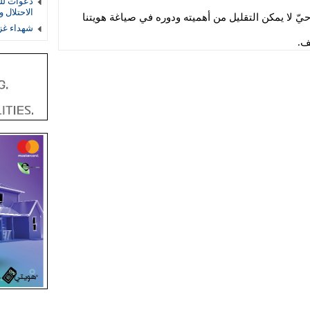
دعوات لل
الاحتلال 
ط حيّ لا يمكن التقليل من أهميته ودوره في صياغة هويتنا
شهداء غز
ف.