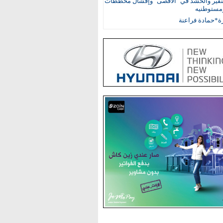
نفير والحشد في "الأقصى" وإفشال مخططات
ومستوطنيه
ة*حمادة فراعنة