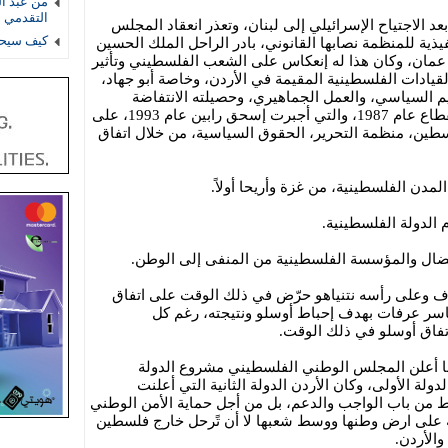
من عبد ال
التقدمي 
بيروت بعد الاجتياح الإسرائيلي إلى لبنان، وتعذر انعقاد المجلس
كيف سيحس
ذية للمنظمة نصابها القانوني، بادر الراحل الملك الحسين
إنعقاد المجلس الوطني 17 في عمان، وكان هذا له إنعكاس على الشعب الفلسطيني وتأثير
لقيادات الفلسطينية المقيمة في الأردن، وخاصة أبو جهاد،
يم السياسي، والعمل الجماهيري، وحصيلته الانتفاضة
الشعبية الأولى في الضفة والقدس والقطاع عام 1987، والتي أجبرت إسحق رابين عام 1993، على
فلسطين، منظمة التحرير، الحقوق السياسية، من خلال اتفاق
رف وعلى رأسه نتنياهو حرّض في ذلك الوقت على اتفاق
اسر عرفات بهدف إحباط أوسلو ونتيجته، رغم كل
تفاق أوسلو في ذلك الوقت.
ن البلد الثاني عام 1988، حينما أعلن المجلس الوطني الفلسطيني مشروع الدولة
دولة الأولى، وكان الأردن الدولة الثانية التي أعلنت
ط من باب الواجب والدعم، بل من أجل حماية الأمن الوطني
ة على ارض وطنها ووسط شعبها لا أن تًرحل خارج فلسطين