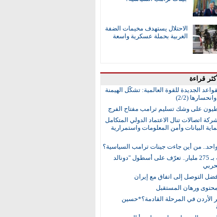
الاحتلال يستهدف مخيمات الضفة
الغربية بحملة عسكرية واسعة
كثر قراءة
واعد الجديدة للقوة العالمية: تشكُّل الهيمنة
انحسارها (2/2)
طيون على وشك تسليم ترامب مفتاح الفرج
ركة اتصالات تنال الاعتماد الدولي المتكامل
اية البيانات وأمن المعلومات واستمرارية
واحد.. من أين جاءت جينات ترامب السياسية؟
15 سفينة بـ 275 مليار.. تعرّف على أسطول "دونالد
حربي
ضل التوصل إلى اتفاق مع إيران
محتوى ورهان المستقبل
ر الأردن في المرحلة القادمة؟*حسين