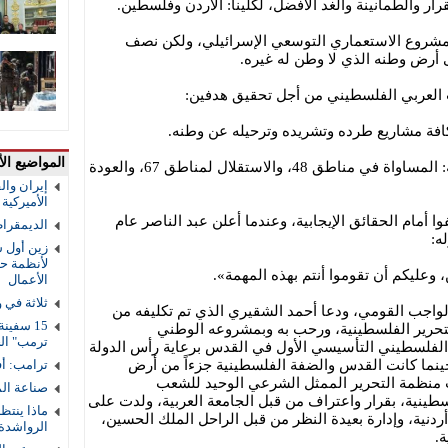
ر والطمأنينة والغد الأفضل، لكلينا: الأردن وفلسطين.
لمشروع الاستعماري التوسعي الإسرائيلي، ولكن نصف
لى أرض وطنه الذي لا وطن له غيره.
 العربي الفلسطيني من أجل تحقيق هدفين:
افة مشاريع طرده وتشريده وترحيله عن وطنه.
المواضيع الأ
ثانياً: دعم نضاله لاستعادة حقوقه الثلاثة: المساواة في مناطق 48، والاستقلال لمناطق 67، والعودة
إيران والق
الأميركية و
وا أمام الحقائق الإيجابية، وعندما أعلن عبد الناصر عام
الديمقرا
زين أول ش
لأنظمة حم
 وعليكم أن تقوموا أنتم بهذه المهمة».
الأعمال
ثلاثة في 
لواجب القومي، ودعا أحمد الشقيري الذي تم تكليفه من
لتحرير الفلسطينية، ورحب به وبمشروعه الوطني
ترمب" ال
لفلسطيني التأسيسي الأول في القدس برعاية رأس الدولة
دنية الملك الحسين في أيار 1964، حينما كانت القدس والضفة الفلسطينية جزءاً من أرض
ترامب: أف
دت منظمة التحرير الممثل الشرعي الوحيد للشعب
صناعة ال
لسطينية، بقرار واعتراف من قبل الجامعة العربية، ولدت على
ماذا ينتظ
أردنية، وإدارة بعيدة النظر من قبل الراحل الملك الحسين،
الرواشدة
ة.