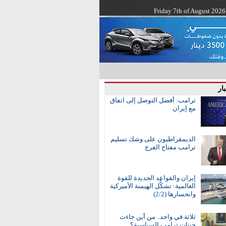
Friday 7th of August 2026
ار
ترامب: أفضل التوصل إلى اتفاق
مع إيران
الديمقراطيون على وشك تسليم
ترامب مفتاح الفرج
إيران والقواعد الجديدة للقوة
العالمية: تشكُّل الهيمنة الأميركية
وانحسارها (2/2)
ثلاثة في واحد.. من أين جاءت
جينات ترامب السياسية؟