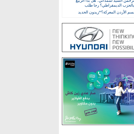
رحمن السيد لممداني.. هل بدأ الربيع
بالحزب الديمقراطي؟ رجا طلب
م الأردن المعركة؟*زيدون الحديد