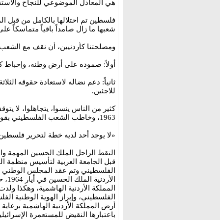
هي المعادل الموضوعي للنجاح والاستقرا
فلسطين تم احتلالها بالكامل من قبل ا
شعبها ما زال صامداً باقياً متماسكاً ع
ومصلحتنا كأردنيين، أن نقف مع الشعب
أولاً: صموده على أرض وطنه، وإحباط ك
للاجئين.
كثير من الناس ينسوا، يتجاهلوا، لا يتوقف
1963، وخاطب الشعب الفلسطيني بقوله:
«لا يوجد أحد لديه خطة لتحرير فلسطين،
التقط الراحل الملك الحسين المهمة وا
قبل الجامعة العربية لتأسيس منظمة ا
الفلسطيني وتم عقد المجلس الوطني ا
الأر
المملكة الأردنية الهاشمية، وهكذا ول
الفلسطيني، وإبراز الهوية الوطنية الف
أرض المملكة الأردنية الهاشمية برعاية 
باعتبارها النقيض للمستعمرة الإسرائيلي