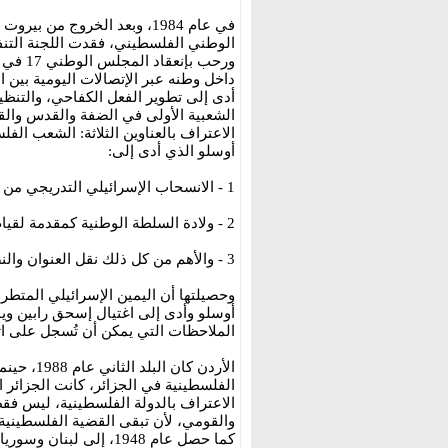
في عام 1984، وبعد الخروج من 
الوطني الفلسطيني، فقدت اللجنة التنفي
ورحب ب
داخل وطنه عبر الإتصالات اليومية بين ا
أدى إلى تطوير الفعل الكفاحي، والتنظ
الاعتراف بالعناوين الثلاثة: الشعب ال
أوسلو الذي أدى إلى:
1 - الانسحاب الإسرائيلي التدريجي من المدن الفلسطينية، من غزة وأريحا أولاً.
2 - ولادة السلطة الوطنية كمقدمة لقيام الدولة الفلسطينية.
3 - والأهم من كل ذلك نقل العنوان والنضال والمؤسسة الفلسطينية من المنفى إلى الوطن.
وحصيلتها أن اليمين الإسرائيلي المتط
أوسلو وأدى إلى اغتيال إسحق رابين وي
الملاحظات التي يمكن أن تُسجل على ا
الأردن كا
الفلسطينية في الجزائر، كانت الجزائر ال
الاعتراف بالدولة الفلسطينية، ليس فق
والقومي، لأن تبقى القضية الفلسطيني
كما حصل عام 1948، إلى لبنان وسوريا والأردن.