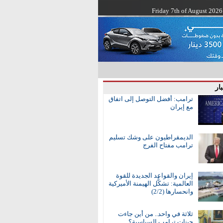
Friday 7th of August 2026
ار
ترامب: أفضل التوصل إلى اتفاق
مع إيران
الديمقراطيون على وشك تسليم
ترامب مفتاح الفرج
إيران والقواعد الجديدة للقوة
العالمية: تشكُّل الهيمنة الأميركية
وانحسارها (2/2)
ثلاثة في واحد.. من أين جاءت
جينات ترامب السياسية؟