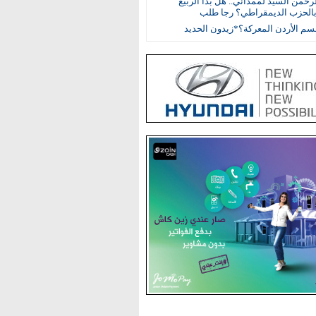
رحمن السيد لممداني.. هل بدأ الربيع
بالحزب الديمقراطي؟ رجا طلب
م الأردن المعركة؟*زيدون الحديد