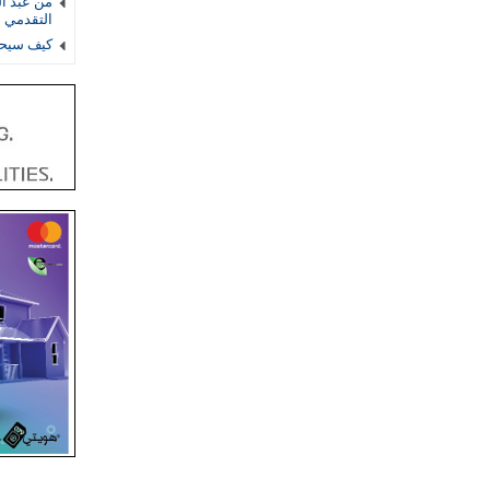
من عبد ال
التقدمي 
كيف سيحس