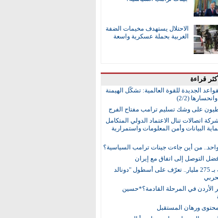
الاحتلال يستهدف مخيمات الضفة
الغربية بحملة عسكرية واسعة
كثر قراءة
واعد الجديدة للقوة العالمية: تشكُّل الهيمنة
انحسارها (2/2)
طيون على وشك تسليم ترامب مفتاح الفرج
ركة اتصالات تنال الاعتماد الدولي المتكامل
اية البيانات وأمن المعلومات واستمرارية
واحد.. من أين جاءت جينات ترامب السياسية؟
ضل التوصل إلى اتفاق مع إيران
15 سفينة بـ 275 مليار.. تعرّف على أسطول "دونالد
حربي
ر الأردن في المرحلة القادمة؟*حسين
محتوى ورهان المستقبل