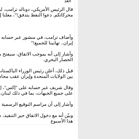
الغد
قال الرئيس الأمريكي، دونالد ترامب، ليل 
محركاتكم. دعوا النفط يتدفق!"، معلنا إب
وأضاف ترامب، في منشور عبر حسابه عل
إيران.. تهانينا للجميع!"
وأشار إلى أنه بموجب الاتفاق، سيفتح 
الحصار البحري.
قبل ذلك، أعلن رئيس الوزراء الباكستان
بين الولايات المتحدة وإيران عقب محاد
وقال شريف عبر حسابه على "إكس"، إن ا
على جميع الجبهات، بما في ذلك لبنان.
وأشار إلى أن مراسم التوقيع الرسمية ستعقد الجمعة 19
وبيّن أنه مع دخول الاتفاق حيز التنف
هذا الأسبوع