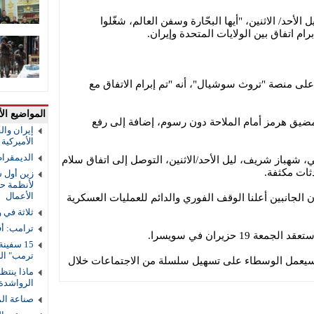
الأحد/ الاثنين، "أيها البحّارة وسفن العالم، شغّلوا
رام اتفاق بين الولايات المتحدة وإيران.
ى منصة "تروث سوشيال"، أنه "تم إبرام الاتفاق مع
المواضيع الأ
مضيق هرمز أمام الملاحة دون رسوم، إضافة إلى رفع
إيران والق
الأميركية و
الديمقرا
ي، شهباز شريف، ليل الأحد/الاثنين، التوصل إلى اتفاق سلام
ثات مكثفة.
زين أول ش
لأنظمة حم
الأعمال
لجانبين أعلنا الوقف الفوري والدائم للعمليات العسكرية
ثلاثة في 
ترامب: أف
 حزيران في سويسرا.
ترمب" ال
يذ، سيعمل الوسطاء على تسهيل سلسلة من الاجتماعات خلال
ماذا ينتظ
الرواشدة
صناعة ال