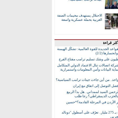
الاحتلال يستهدف مخيمات الضفة
الغربية بحملة عسكرية واسعة
كثر قراءة
واعد الجديدة للقوة العالمية: تشكُّل الهيمنة
انحسارها (2/2)
طيون على وشك تسليم ترامب مفتاح الفرج
ركة اتصالات تنال الاعتماد الدولي المتكامل
اية البيانات وأمن المعلومات واستمرارية
واحد.. من أين جاءت جينات ترامب السياسية؟
ضل التوصل إلى اتفاق مع إيران
رحمن السيد لممداني.. هل بدأ الربيع
بالحزب الديمقراطي؟ رجا طلب
ر الأردن في المرحلة القادمة؟*حسين
15 سفينة بـ 275 مليار.. تعرّف على أسطول "دونالد
حربي