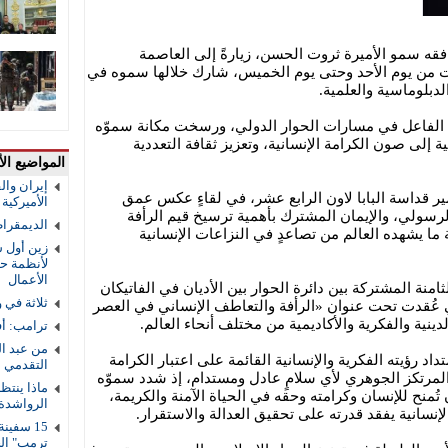
فقه سمو الأميرة ثروت الحسن، زيارةً إلى العاصمة
تدت من يوم الأحد وحتى يوم الخميس، شارك خلالها سموه في
لدبلوماسية والعلمية.
الفاعل في مسارات الحوار الدولي، ورسخت مكانة سموّه
ة إلى صون الكرامة الإنسانية، وتعزيز ثقافة التعددية
المواضيع الأ
إيران والق
ير قداسة البابا لاون الرابع عشر، في لقاءٍ عكس عمق
الأميركية و
الرسولي، والإيمان المشترك بأهمية ترسيخ قيم الرأفة
الديمقرا
 ما يشهده العالم من تصاعدٍ في النزاعات الإنسانية
زين أول ش
لأنظمة حم
الأعمال
منة المشتركة بين دائرة الحوار بين الأديان في الفاتيكان
ثلاثة في 
ي عُقدت تحت عنوان «الرأفة والتعاطف الإنساني في العصر
ينية والفكرية والأكاديمية من مختلف أنحاء العالم.
ترامب: أف
من عبد ال
د رؤيته الفكرية والإنسانية القائمة على اعتبار الكرامة
التقدمي 
المرتكز الجوهري لأي سلامٍ عادل ومستدام، إذ شدد سموّه
ماذا ينتظ
تُمنح للإنسان وكرامته وحقه في الحياة الآمنة والكريمة،
الرواشدة
لإنسانية يفقد قدرته على تحقيق العدالة والاستقرار.
ترمب" ال