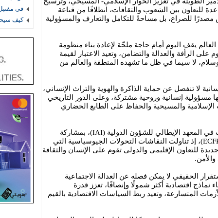
أمير الطويلة في تعزيز الحوار الإسلامي- المسيحي، وترسيخ
في مقتبل 
دة للتعاون بين الشعوب والثقافات، انطلاقًا من قناعة
 مصدرًا للصراع، بل مساحةً للتكامل والتعارف والمسؤولية
كيف سيحس
العالم يقف اليوم أمام حاجة ملحّة لإعادة بناء منظومة
قوم على الرأفة والعدالة والتضامن، وتعيد الاعتبار لقيمة
سلام، لا سيما في ظل ما تشهده المنطقة والعالم من
انية لا تنفصل عن حماية الذاكرة والهوية والتراث الإنساني،
ا مسؤولية إنسانية وروحية مشتركة، وعلى الدور التاريخي
لإسلامية والمسيحية والحفاظ على الطابع الحضاري
وخلال الزيارة، شارك سموه في لقاءات في المعهد الإيطالي للشؤون الدولية (IAI)، بمشاركة
المجلس الأوروبي للعلاقات الخارجية (ECFR)، إذ تناولت النقاشات التحولات الجيوسياسية التي
ديدة للتعاون الإقليمي والدولي تقوم على الإنسان والثقافة
والأمن.
تقرار الحقيقي لا يمكن فصله عن العدالة الاجتماعية
اء نماذج اقتصادية أكثر شمولًا وإنصافًا، تعزز قدرة
مات المتسارعة، وتعيد ربط السياسات الاقتصادية بالقيم