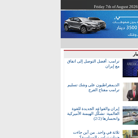
Friday 7th of August 2026
ار
ترامب: أفضل التوصل إلى اتفاق
مع إيران
الديمقراطيون على وشك تسليم
ترامب مفتاح الفرج
إيران والقواعد الجديدة للقوة
العالمية: تشكُّل الهيمنة الأميركية
وانحسارها (2/2)
ثلاثة في واحد.. من أين جاءت
جينات ترامب السياسية؟