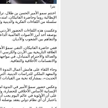
بترا
اختتم سمو الأمير الحسن بن طلال، ترا
الإيطالية روما وحاضرة الفاتيكان، ام
سلسلة من اللقاءات الفكرية والدينية وا
وعكست هذه اللقاءات الحضور الأردني 
بوصفه أحد أبرز الأصوات العالمية الداعي
والتفاهم بين الشعوب والأديان.
ففي حاضرة الفاتيكان، التقى سموّ الأم
العلاقة التاريخية بين الأردن والكرسي 
والعدالة والاحترام المتبادل، في مواجهة
والانقسامات الأخلاقية والثقافية.
وجاء اللقاء على هامش أعمال الندوة الثا
والمعهد الملكي للدراسات الدينية، الت
الحديث»، بمشاركة نخبة من القيادات الد
وعكس حضور سموّ الأمير في الندوة امتدا
الإنسانية الأساس الأخلاقي للحضارة، و
على أن الأولوية في عالم اليوم يجب أن 
باعتبار أن أي نظام دولي يفقد بوصلته ا