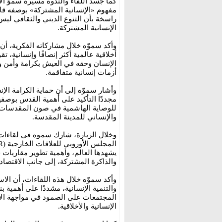
كما جسد اللقاء والندوة مسيرة سموّ ال
مفهوم «الإنسانية المشتركة» بوصفه قاع
راسخة بأن التنوع الديني والثقافي ليس
الإنسانية المشتركة.
وأكد سموّه خلال مشاركاته الفكرية، أن 
أخلاقية عالمية أكثر إنصافًا وإنسانية، ت
الإنسان وحقه في العيش بكرامة وأمن و
أزمات إنسانية متفاقمة.
وأشار سموّه إلى أن حماية الكرامة الإنس
مجددًا التأكيد على أهمية القدس بوصفه
للوصاية الهاشمية في صون المقدسات ا
والإنساني للمدينة المقدسة.
يشهدها العالم، وأهمية تطوير مقاربات ج
والذاكرة المشتركة، إلى جانب الاقتصاد 
وأكد سموّه خلال هذه اللقاءات، أن الاس
والتنمية الإنسانية، مشددًا على أهمية بن
المجتمعات على الصمود في مواجهة الأز
الإنسانية والأخلاقية.