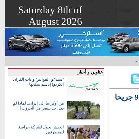
Saturday 8th of
August 2026
ف
عناوين و أخبار
"سند" و"الفواتير" وآيات القران
الكريم! |باسم سكجها
من أوكرانيا إلى إيران.. لماذا لم
يعد أحد ينتصر في الحروب؟
الجيش تحول لشركة حراسة
للمتطرفين