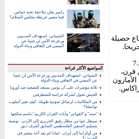
زامير يعلن ملاحقة نخبة حماس..
فما مصير خريطة مجلس السلام؟
الشيباني: استهداف المدنيين
فاع حصيلة
وزعزعة الأمن لن تثنينا عن
المضي في التعافي وبناء الدولة
ان وقعا مساء الأربعاء، بقوتي 7.2 و7.5
المواضيع الأكثر قراءة
 قرن،
الشيباني: استهداف المدنيين وزعزعة الأمن لن تثنينا
لأمازون
عن المضي في التعافي وبناء الدولة
اصمة كراكاس.
ثلاثة مؤشرات على أن بوتين يستعد للتصعيد ضد أوروبا
الجيش تحول لشركة حراسة للمتطرفين
من المكالمات لرسائل صوتية طويلة.. كيف تغير أسلوب
تواصلنا؟
"سند" و"الفواتير" وآيات القران الكريم! |باسم سكجها
سينقل جوا من مطار رفيق الحريري إلى الأردن.. توصية
بتسليم السفير الفلسطيني السابق أشرف دبور
من أوكرانيا إلى إيران.. لماذا لم يعد أحد ينتصر في
الحروب؟