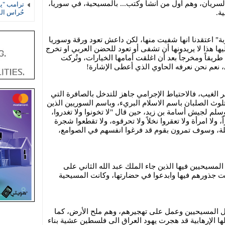
لسريان، وهم أول من انشأ وكتب... بالمسيحية، في سوريا،
ترامب "يف
ة.
حُراس ال
بة" اعتقدنا انها شفيت منها، لكن داعش تعود ورقة وسوريا
يها هذا لا يريدونها أن تشفى أو تعود للحضن العربي او تخرج
ريقاً ومخرجاً بعد أن اغلقت أمامها الخيارات، وتُركت
ي، نعم نحن نعرفه الحاوي الذي أعطى الإشارة!
ر الغيب، فالاحتياط الإجرامي جاهز للتدخل بالصافرة التي
لوث الصلبان باسم الاسلام البريء، وباسم السوريين الذين
سلم لجيش أسامة بن زيد، حين قال "لا تخونوا ولا تغدروا،
راً، ولا امرأة ولا تعقروا نخلاً ولا تحرقوه، ولا تقطعوا شجرة
 لماكلة، وسوف تمرون بقوم قد فرغوا انفسهم في الصوامع،
المسيحيين فيها الذين جاء الملك عبد الله الثاني على
 جذورهم فيها وابدعوا في حضارتها، وكانت المسيحية
ال المسيحيين وعمل على تهجيرهم، وهم ملح الأرض، كما
لها الإرهابية قد هجرت يهود العراق الى فلسطين عشية بناء