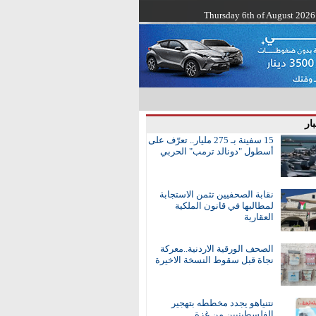
Thursday 6th of August 2026
ار
15 سفينة بـ 275 مليار.. تعرّف على
أسطول "دونالد ترمب" الحربي
نقابة الصحفيين تثمن الاستجابة
لمطالبها في قانون الملكية
العقارية
الصحف الورقية الاردنية..معركة
نجاة قبل سقوط النسخة الاخيرة
نتنياهو يجدد مخططه بتهجير
الفلسطينيين من غزة