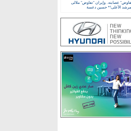
اوض" عصابته.. وإيران "تفاوض" ملالى
مرشد الأعلى!* حسين دعسة