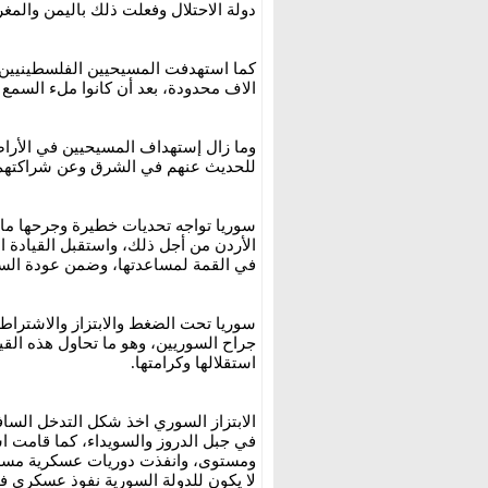
دولة الاحتلال وفعلت ذلك باليمن والمغر
كما استهدفت المسيحيين الفلسطينيين في
الاف محدودة، بعد أن كانوا ملء السمع 
وما زال إستهداف المسيحيين في الأراضي 
للحديث عنهم في الشرق وعن شراكتهم
سوريا تواجه تحديات خطيرة وجرحها ما ز
الأردن من أجل ذلك، واستقبل القيادة 
في القمة لمساعدتها، وضمن عودة السور
سوريا تحت الضغط والابتزاز والاشتراطات
جراح السوريين، وهو ما تحاول هذه القي
استقلالها وكرامتها.
الابتزاز السوري اخذ شكل التدخل الساف
في جبل الدروز والسويداء، كما قامت ا
ومستوى، وانفذت دوريات عسكرية مسلح
لا يكون للدولة السورية نفوذ عسكري 