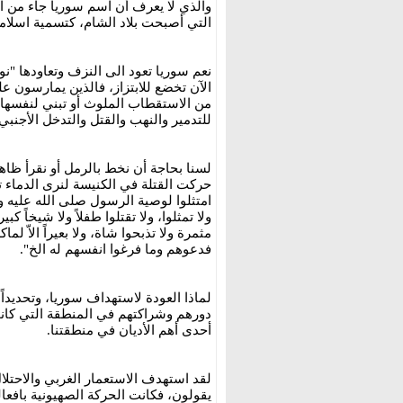
والذي لا يعرف أن اسم سوريا جاء من ا
التي أصبحت بلاد الشام، كتسمية اسلامي
نعم سوريا تعود الى النزف وتعاودها "نو
الآن تخضع للابتزاز، فالذين يمارسون عل
من الاستقطاب الملوث أو تبني لنفسها ط
للتدمير والنهب والقتل والتدخل الأجنب
لسنا بحاجة أن نخط بالرمل أو نقرأ ظاه
حركت القتلة في الكنيسة لنرى الدماء ت
امتثلوا لوصية الرسول صلى الله عليه و
ولا تمثلوا، ولا تقتلوا طفلاً ولا شيخاً كبي
مثمرة ولا تذبحوا شاة، ولا بعيراً الاّ
فدعوهم وما فرغوا انفسهم له الخ".
لماذا العودة لاستهداف سوريا، وتحديداً 
دورهم وشراكتهم في المنطقة التي كانت
أحدى أهم الأديان في منطقتنا.
لقد استهدف الاستعمار الغربي والاحتل
يقولون، فكانت الحركة الصهيونية بافعا