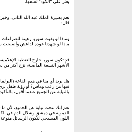
يعثر على "الكود" لفتحها.
نعم بصيرة الملك عبد الله الثاني، وخبرته
قال:
وماذا لو بقيت سوريا رهينة للصراعات ب
ماذا لو شهدنا عودة لداعش وأصبحت سو
قد تكون سوريا خارج التغطية الإعلامية، و
الأشهر التسعة الماضية، نزح أكثر من 
هل يريد أي منا في هذه القاعة (البرلما
فيها من رعب ومآس؟ أو رؤية طفل بريء
بالنيابة عن الجميع عندما أقول، بالتأكيد 
نعم إنك تتحث نيابة عن الجميع، لأن ما 
الدموية في دمشق وشلال الدم في الك
اللون المسيحي لتكون الرسائل منوعة و