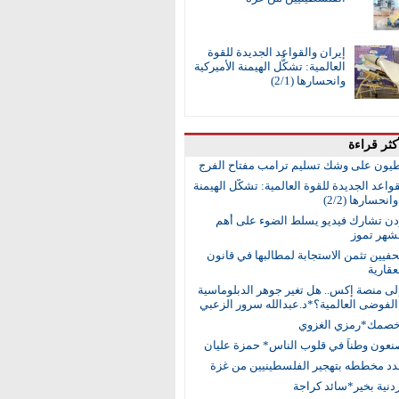
إيران والقواعد الجديدة للقوة
العالمية: تشكُّل الهيمنة الأميركية
وانحسارها (2/1)
كثر قراءة
طيون على وشك تسليم ترامب مفتاح الفرج
واعد الجديدة للقوة العالمية: تشكُّل الهيمنة
انحسارها (2/2)
ردن تشارك فيديو يسلط الضوء على أهم
 لشهر تموز
حفيين تثمن الاستجابة لمطالبها في قانون
عقارية
إلى منصة إكس.. هل تغير جوهر الدبلوماسية
لفوضى العالمية؟*د.عبدالله سرور الزعبي
خصمك*رمزي الغزوي
نعون وطناً في قلوب الناس* حمزة عليان
جدد مخططه بتهجير الفلسطينيين من غزة
أردنية بخير*سائد كراجة