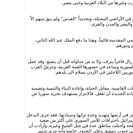
ب وغيرها من البلاد العربية وحتى مصر.
 الأراضي المحتلة، وتحديداً "القدس" ولم يبق منهم الاّ
والبصر والمدن والقرى.
المقدسة قائماً، وهذا ما دفع الملك عبد الله الثاني،
 ودورهم.
ال فاغراً ينزف، ولا بد من مداواته قبل أن يتسع، وقد عمل
السورية وساعد في حضورها القمة العربية، وحرضّ العرب
يين اللاجئين في الأردن بسلام الى بلدهم.
 القاسية، مقابل الحياة، وإعادة البناء والتنمية وتضميد
ادة الجديدة أن تفعل، فالابتزاز يستهدف تجريد سوريا من
ر في أرضها وتهديد وحدة ترابها وسيادتها، فقد جرى التدخل
سرائيل باختراقات للأمن السوري على أكثر من صعيد
ة واحتلت مناطق عدة في جبل الشيخ وغيره، وأرادت أن
في جنوب دمشق وعلى الحدود، خاصة وأنه جرى تدمير