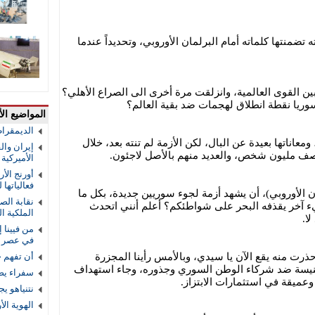
 تضمنتها كلماته أمام البرلمان الأوروبي، وتحديداً عندما
ين القوى العالمية، وانزلقت مرة أخرى الى الصراع الأهلي؟
ريا نقطة انطلاق لهجمات ضد بقية العالم؟
المواضيع الأ
الديمقرا
معاناتها بعيدة عن البال، لكن الأزمة لم تنته بعد، خلال
إيران والق
نصف مليون شخص، والعديد منهم بالأصل لاجئون.
الأميركية و
أورنج الأ
فعالياتها
ن الأوروبي)، أن يشهد أزمة لجوء سوريين جديدة، بكل ما
نقابة الص
 آخر يقذفه البحر على شواطئكم؟ أعلم أنني اتحدث
الملكية ال
لا.
من فيينا 
في عصر ا
حذرت منه يقع الآن يا سيدي، وبالأمس رأينا المجزرة
أن تفهم 
نيسة ضد شركاء الوطن السوري وجذوره، وجاء استهداف
سفراء يص
عميقة في استثمارات الابتزاز.
نتنياهو ي
الهوية ال