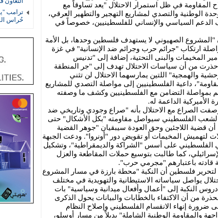
التعاون 
المقاومة في ظل استمرار الاحتلال "يعد تساوقاً مع
ترامب "يف
وحدة الوطنية والتصدي لمشاريع التهجير والتطهير العرقي،
حُراس ال
يف الدعم السياسي والإنساني للفلسطينيين، خصوصاً في
ن "المشروع الصهيوني لا يستهدف فلسطين وحدها، بل الأمة
مواصلة ارتكاب "جرائم حرب وجرائم ضد الإنسانية" في غزة
مير المخيمات والبنى التحتية، إضافة إلى "تدنيس
 حذرت من أن سياسات الاحتلال تهدف إلى "جر المنطقة
شية والهمجية" اللتين يمارسهما الاحتلال لن تثني
قاومة"، داعية الفلسطينيين إلى مواصلة التصدي للمشاريع
عالم بمواصلة التضامن مع الفلسطينيين وكشف ما وصفته
ة الأميركية الداعمة له.
وصفت الصراع مع الاحتلال بأنه "صراع وجودي وتاريخي ضد
الشعب الفلسطيني سيواصل مقاومته "بكل الأشكال" حتى
 أن قضية اللاجئين وحق العودة سيبقيان "جوهر القضية
ات لتهميش المخيمات أو تقويض دور "أونروا". ودعت الجبهة
سي الفلسطيني على أسس "الشراكة والديمقراطية"، وتشكيل
لإسرائيلي، كما طالبت بتوسيع حملات المقاطعة والعزل
ة قادته باعتبارهم "مجرمي حرب".
ة لتحرير فلسطين أن النكبة "محطة بارزة في مسار المشروع
تلال يواصل سياساته الاستيطانية والتهويدية في مختلف
دروس النكبة إلى "أعمال وأفعال ميدانية وسياسية" بات
رة من أن الاكتفاء بالخطابات والبيانات يحول الذكرى
رورة إنهاء الانقسام الفلسطيني وإصلاح النظام
جهة والمقاومة الوطنية الشاملة" بديلاً من مسار أوسلو،