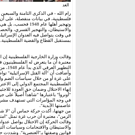
الغد
رام الله - في الذكرى الثامنة والسبع
فلسطينية، في بيانات منفصلة، على أن ال
وتهجير أهلها عام 48
والاستيطان، والتهجير القسري، والحصار
في وقت يتواصل فيه العدوان الإسرائيلي
بمستقبل القطاع والقضية الفلسطينية.
وقالت وزارة الخارجية الفلسطينية إن 
معتبرة أن ما يتعرض له الفلسطينيون في
التطهير
وأضافت أن "آلة القتل الإسرائيلية" تو
على غزة أو من خلال سياسات الضم وال
الفلسطينية المجتمع الدولي إلى الاعترا
"أونروا" باعتبارها "شاهداً أصيلاً على
في وجه المؤامرات التي تستهدف مشر
عاصمتها الأبدية".
من جهتها، أكدت حركة حماس أن "لا شر
الزمن"، معتبرة أن حرب غزة تمثل "امتداد
وقالت الحركة إن الاحتلال يواصل عدوا
والاستيطان والاقتحامات وسياسات الت
قوانين وصفتها بـ"العنصرية". وشددت