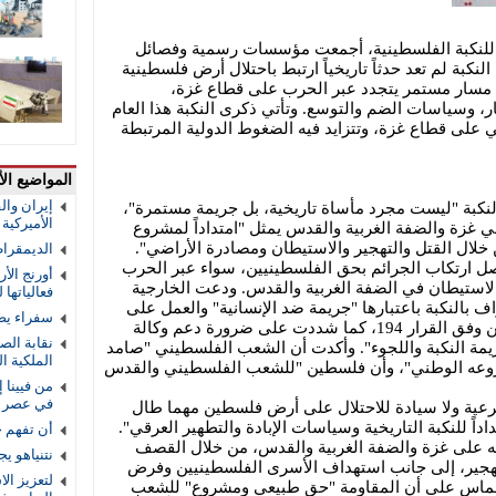
ين للنكبة الفلسطينية، أجمعت مؤسسات رسمية وفصائل
نكبة لم تعد حدثاً تاريخياً ارتبط باحتلال أرض فلسطينية
19 فحسب، بل هي مسار مستمر يتجدد عبر الحرب على قطاع غزة،
، وسياسات الضم والتوسع. وتأتي ذكرى النكبة هذا العام
 على قطاع غزة، وتتزايد فيه الضغوط الدولية المرتبطة
المواضيع الأ
إيران والق
النكبة "ليست مجرد مأساة تاريخية، بل جريمة مستمرة"،
الأميركية و
 غزة والضفة الغربية والقدس يمثل "امتداداً لمشروع
 العرقي الذي بدأ عام 1948، من خلال القتل والتهجير والاستيطان ومصادرة الأراضي".
الديمقرا
اصل ارتكاب الجرائم بحق الفلسطينيين، سواء عبر الحرب
أورنج الأ
استيطان في الضفة الغربية والقدس. ودعت الخارجية
فعالياتها
ف بالنكبة باعتبارها "جريمة ضد الإنسانية" والعمل على
سفراء يص
إنهاء الاحتلال وضمان حق العودة للاجئين وفق القرار 194، كما شددت على ضرورة دعم وكالة
نقابة الص
 جريمة النكبة واللجوء". وأكدت أن الشعب الفلسطيني "صامد
الملكية ال
وعه الوطني"، وأن فلسطين "للشعب الفلسطيني والقدس
من فيينا 
في عصر ا
عية ولا سيادة للاحتلال على أرض فلسطين مهما طال
اً للنكبة التاريخية وسياسات الإبادة والتطهير العرقي".
أن تفهم 
نه على غزة والضفة الغربية والقدس، من خلال القصف
نتنياهو ي
هجير، إلى جانب استهداف الأسرى الفلسطينيين وفرض
لتعزيز الا
 حماس على أن المقاومة "حق طبيعي ومشروع" للشعب