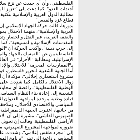
الفلسطيني، وأن أي حديث عن نزع سلاح 
أجندات العدو". كما دعت إلى "تعزيز ال
مطالبة الدول العربية والإسلامية بتكث
قطاع غزة والقدس".
بدورها، قالت حركة الجهاد الإسلامي إ
العربية والإسلامية"، متهمة الاحتلال ب
والضفة الغربية، عبر القتل والحصار وتد
المقدسات الإسلامية والمسيحية". كما
إلى حرب دينية". وأكدت الحركة أن "الوح
الفلسطينيين عن "التمسك بالجهاد والم
الإسرائيلية، ومطالبة "الأحرار" في ال
بـ"الممارسات المجرمة" للاحتلال والإدار
أما الجبهة الشعبية لتحرير فلسطين، ف
مشروع استعماري إحلالي"، مؤكدة أن 
زوال الاحتلال بالكامل. كما شددت على
الوطنية الفلسطينية"، رافضة أي محاول
الشعبية إلى إعادة بناء النظام السيا
قيادة وطنية موحدة لمواجهة العدوان ا
السياسي والاقتصادي للاحتلال، وملاحق
من جانبها، اعتبرت الجبهة الديمقراطي
الصهيوني الفاشي"، مشيرة إلى أن الاح
الأراضي الفلسطينية. وقالت إن تحويل 
ضرورة لمواجهة المشروع الصهيوني، محذ
إلى "مجرد طقس إعلامي". وشددت على ض
السياسي، داعية إلى تبني "برنامج الموا