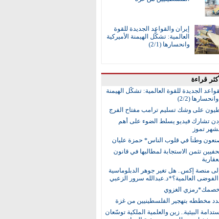
إيران والقواعد الجديدة للقوة
العالمية: تشكُّل الهيمنة الأميركية
وانحسارها (2/1)
كثر قراءة
واعد الجديدة للقوة العالمية: تشكُّل الهيمنة
انحسارها (2/2)
طيون على وشك تسليم ترامب مفتاح الفرج
ردن تشارك فيديو يسلط الضوء على أهم
 لشهر تموز
نعون وطناً في قلوب الناس* حمزة عليان
حفيين تثمن الاستجابة لمطالبها في قانون
عقارية
إلى منصة إكس.. هل تغير جوهر الدبلوماسية
لفوضى العالمية؟*د.عبدالله سرور الزعبي
خصمك*رمزي الغزوي
جدد مخططه بتهجير الفلسطينيين من غزة
ستدامة البيئية.. زين والعلمية الملكية توسّعان