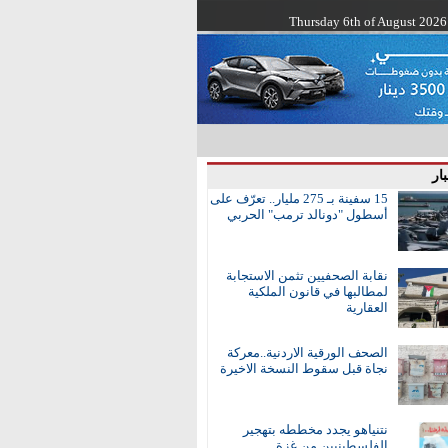
Thursday 6th of August 2026
ار
15 سفينة بـ 275 مليار.. تعرّف على
أسطول "دونالد ترمب" الحربي
نقابة الصحفيين تثمن الاستجابة
لمطالبها في قانون الملكية
العقارية
الصحف الورقية الاردنية..معركة
نجاة قبل سقوط النسخة الاخيرة
نتنياهو يجدد مخططه بتهجير
الفلسطينيين من غزة