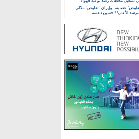
في تشغيل محطات رصد نوعية الهواء
اوض" عصابته.. وإيران "تفاوض" ملالى
مرشد الأعلى!* حسين دعسة