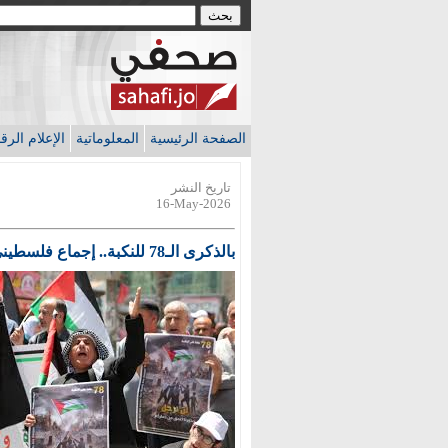
الصفحة الرئيسية
المعلوماتية
الإعلام الر
تاريخ النشر
16-May-2026
بالذكرى الـ78 للنكبة.. إجماع فلسطيني على حق العودة ورفض التهجير