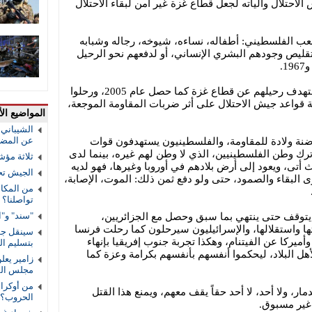
حتلال وآلياته لجعل قطاع غزة غير آمن لبقاء الاحتلال
 الفلسطيني: أطفاله، نساءه، شيوخه، رجاله وشبابه
قليص وجودهم البشري الإنساني، أو لدفعهم نحو الرحيل
ضربات المقاومة ضد قوات الاحتلال تستهدف رحيلهم عن قطاع غزة كما حصل عام 2005، ورحلوا
 قواعد جيش الاحتلال على أثر ضربات المقاومة الموجعة،
المواضيع الأ
الشيباني:
عن المضي 
ة ولادة للمقاومة، والفلسطينيون يستهدفون قوات
ترك وطن الفلسطينيين، الذي لا وطن لهم غيره، بينما لدى
ثلاثة مؤش
 أتى، ويعود إلى أرض بلادهم في أوروبا وغيرها، فهو لديه
الجيش تح
ى البقاء والصمود، حتى ولو دفع ثمن ذلك: الموت، الإصابة،
من المكال
تواصلنا؟
"سند" و"ا
يتوقف حتى ينتهي بما سبق وحصل مع الجزائريين،
ها واستقلالها، والإسرائيليون سيرحلون كما رحلت فرنسا
سينقل جوا
أميركا عن الفيتنام، وهكذا تجربة جنوب إفريقيا بإنهاء
بتسليم ا
لأهل البلاد، ليحكموا أنفسهم بأنفسهم بكرامة وعزة كما
زامير يعل
مجلس الس
من أوكراني
مار، ولا أحد، لا أحد حقاً يقف معهم، ويمنع هذا القتل
الحروب؟
غير مسبوق.