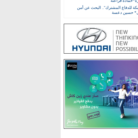
ة*حمادة فراعنة
مكة للدفاع المشترك".. البحث عن أمن
ل* حسين دعسة