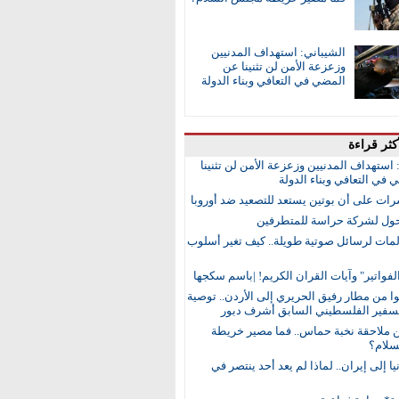
الشيباني: استهداف المدنيين
وزعزعة الأمن لن تثنينا عن
المضي في التعافي وبناء الدولة
كثر قراءة
 استهداف المدنيين وزعزعة الأمن لن تثنينا
في التعافي وبناء الدولة
رات على أن بوتين يستعد للتصعيد ضد أوروبا
ول لشركة حراسة للمتطرفين
مات لرسائل صوتية طويلة.. كيف تغير أسلوب
لفواتير" وآيات القران الكريم! |باسم سكجها
 من مطار رفيق الحريري إلى الأردن.. توصية
لسفير الفلسطيني السابق أشرف دبور
ن ملاحقة نخبة حماس.. فما مصير خريطة
لام؟
ا إلى إيران.. لماذا لم يعد أحد ينتصر في