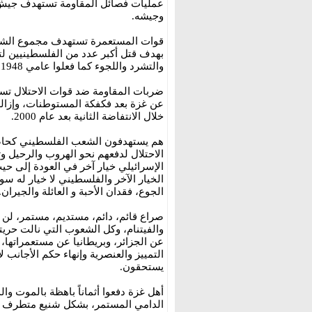
عمليات فصائل المقاومة تستهدف جيش الا
وجيشه.
قوات المستعمرة تستهدف مجموع الشعب
بهدف قتل أكبر عدد من الفلسطينيين لت
والتشرد واللجوء كما فعلوا عامي 1948 و1967.
عن غزة بعد فكفكة المستوطنات، وإزالة
خلال الانتفاضة الثانية بعد عام 2000.
هم يستهدفون الشعب الفلسطيني كحاضن
الاحتلال لدفعهم نحو الهروب والرحيل و
الإسرائيلي خيار آخر في العودة إلى حيث
الخيار الآخر والفلسطيني لا خيار له سو
الجوع، فقدان الأحبة و العائلة والجيران.
صراع قائم، دائم، مستديم، مستمر، لن 
والفيتنام، وكل الشعوب التي نالت حريت
عن الجزائر، وبريطانيا عن مستعمراتها، و
التمييز والعنصرية وإنهاء حكم الأجانب 
يستحقون.
أهل غزة دفعوا أثماناً باهظة بالموت والد
الدامي المستمر، بشكل شنيع متطرف 