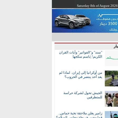
Saturday 8th of August 2026
ار
"سند" و"الفواتير" وآيات القران
الكريم! |باسم سكجها
من أوكرانيا إلى إيران.. لماذا لم
يعد أحد ينتصر في الحروب؟
الجيش تحول لشركة حراسة
للمتطرفين
زامير يعلن ملاحقة نخبة حماس..
فما مصير خريطة مجلس السلام؟