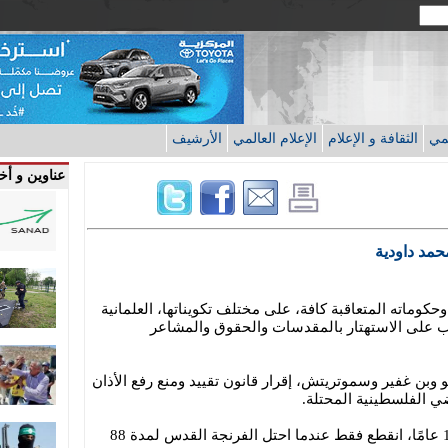
قمي
الثقافة و الإعلام
الإعلام العالمي
الأرشيف
عناوين و أخب
حمد داودية
حكوماته المتعاقبة كافة، على مختلف تكويناتها، العلمانية
ظب على الاستهتار بالمقدسات والحقوق والمشاعر
هو وبن غفير وسموتريتش، إقرار قانون تقييد ومنع رفع الأذان
 الفلسطينية المحتلة.
يصدح الأذان من مآذن القدس منذ 1389 عامًا، انقطع فقط عندما احتل الفرنجة القدس لمدة 88