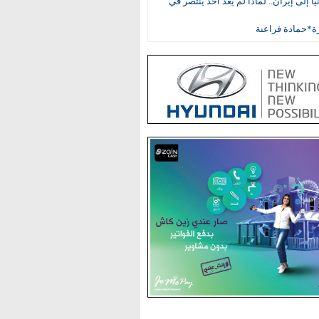
ا إلى إيران.. لماذا لم يعد أحد ينتصر في
ة*حمادة فراعنة