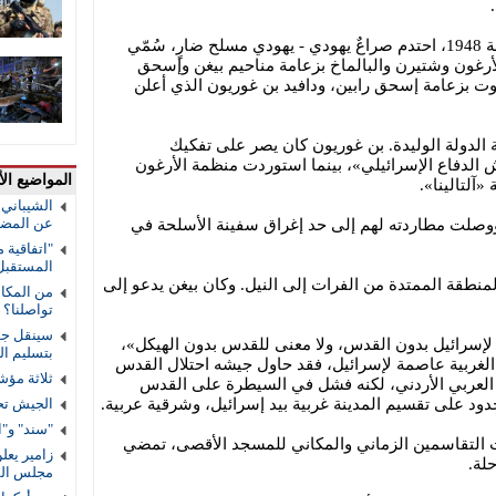
عشية إعلان دولة الكيان الإسرائيلي سنة 1948، احتدم صراعٌ يهودي - يهودي مسلح ضارٍ، سُمّي
الأرغون وشتيرن والبالماخ بزعامة مناحيم بيغن وإسحق
دروت بزعامة إسحق رابين، ودافيد بن غوريون الذي أعلن
الدولة الوليدة. بن غوريون كان يصر على تفكيك
الدفاع الإسرائيلي»، بينما استوردت منظمة الأرغون
المواضيع الأ
آلتالينا».
الشيباني:
عن المضي 
ووصلت مطاردته لهم إلى حد إغراق سفينة الأسلحة في
"اتفاقية 
المستقب
منطقة الممتدة من الفرات إلى النيل. وكان بيغن يدعو إلى
من المكال
تواصلنا؟
سينقل جوا
 لإسرائيل بدون القدس، ولا معنى للقدس بدون الهيكل»،
بتسليم ا
ي أواخر عام 1949 القدس الغربية عاصمة لإسرائيل، فقد حاول جيشه احتلال القدس
ثلاثة مؤش
العربي الأردني، لكنه فشل في السيطرة على القدس
دود على تقسيم المدينة غربية بيد إسرائيل، وشرقية عربية.
الجيش تح
"سند" و"ا
ت التقاسمين الزماني والمكاني للمسجد الأقصى، تمضي
زامير يعل
لة.
مجلس الس