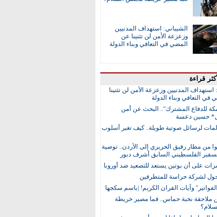
الشيباني: استهداف المدنيين
وزعزعة الأمن لن تثنينا عن
المضي في التعافي وبناء الدولة
كثر قراءة
 استهداف المدنيين وزعزعة الأمن لن تثنينا
في التعافي وبناء الدولة
مكة للدفاع المشترك".. البحث عن أمن
ل* حسين دعسة
مات لرسائل صوتية طويلة.. كيف تغير أسلوب
 من مطار رفيق الحريري إلى الأردن.. توصية
لسفير الفلسطيني السابق أشرف دبور
رات على أن بوتين يستعد للتصعيد ضد أوروبا
ول لشركة حراسة للمتطرفين
لفواتير" وآيات القران الكريم! |باسم سكجها
ن ملاحقة نخبة حماس.. فما مصير خريطة
لام؟