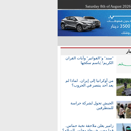
Saturday 8th of August 2026
ار
"سند" و"الفواتير" وآيات القران
الكريم! |باسم سكجها
من أوكرانيا إلى إيران.. لماذا لم
يعد أحد ينتصر في الحروب؟
الجيش تحول لشركة حراسة
للمتطرفين
زامير يعلن ملاحقة نخبة حماس..
فما مصير خريطة مجلس السلام؟