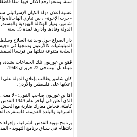
سنة، ومنعوا رفع الأذان فيها منعًا قاطعًا.
«حرب الإخوة» ، بين تياري الهاجاناه و
شامير، وتيار الوكالة اليهودية والهست
الدولة وقادها وأدارها لمدة 15 سنة.
دار الصراع حول وحدانية السلاح وسلطة 
الميليشيات كالأرغون ودمجها في «جيش 
أسلحة متنوعة نقلتها من فرنسا السفينة «
قَمَع بن غوريون تلك الجماعات بشدة، 
ميناء تل أبيب في 22 حزيران 1948.
كان شامير يطالب بإعلان الدولة على ال
إعلانها على فلسطين والأردن.
أمّا بن غوريون صاحب القول: «لا معنى
الذي أعلن ف
كاملة، فخاض معارك ضارية مع الجيش 
الشرقية والبلدة القديمة، فاستقرت الح
برنامج تهويد القدس الشرقية، وإجراءا
بانتظام في سياق برنامج التهويد - المدح