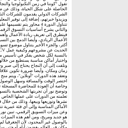
تقول "كوننا في زمن التكنولوجيا والتجا
الحاصلة على شكل الحياة، وذلك عن طر
الشركات الدولي يقدمون للشركات الناش
ويزيدوا خبرتهم، إضافة إلى توفير المع
تتناول الدورة 4 محاور يتم 
والثاني يشرح أساسيات التسوق الرقمي و
فيتطرق إلى تعريف ريادة الأعمال وأهمي
الأعمال الريادي، وأيضا الدمج بين التس
أكثر، والجزء الأخير يتناول موضوع تس
بالنسبة لكل شخص يفكر في تأسيس مشر
واختيار أماكن مناسبة يستطيع من خلال
وتلفت إلى أن النجاح يحتاج إلى صبر وخ
زمان ومكان، وأيضا ضرورة تكوين علاق
وتعقد هذه الدورات "أونلاين"، ويتم منح
اختصر الوقت والمسافة وسهل الوصول إ
وخاصة أن العودة للمحاضرة المسجلة تت
وتوضح نور أن تجربتها الشخصية بالتسوق
تعلمته من الدورات على عملها الخاص 
نشرها وتوزيعها وبيعها، وذلك من خلال 
الأماكن المناسبة وإلى أي فئة عمرية تت
وعن ميزات التسويق الرقمي، تبين نور 
هو جديد ومريح، ومن أهم هذه الميزات أ
بالوصول غير المحدود، لأن الجغرفيا لم
مكان في العالم بغضون أيام أو حتى سا