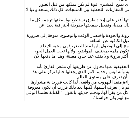
ي يمنح المشتري قوة لم يكن يملكها من قبل الصور
ى المقارنات اللحظية بين المنتجات، كل ذلك يمنحه وعيا لا
لتها أقدر على إيجاد طرق تستطيع بواسطتها ترجمة كل ما
 ميديا، وتفعيل صفحتها بطريقة احترافية بعيدا عن
رونة والجودة واختصار الوقت والوضوح، منوهة إلى ضرورة
يل الكافية عن السلعة.
مح إلى الوصول إليها منذ الصغر، فهي محبة للإبداع
ن تكون ملمة بمختلف المواضيع. ولأنها تحب العمل الحر،
ثر مرونة ولا يقف عند حدود معينة، وهذا ما دفعها لأن
 الحقيقية عنها تحاول عن طريقها أن تشعر القارئ بأنه
ه وأنه ليس وحده، الأمر الذي يجعلها حاليا تركز على هذا
 أن تعرف على مستوى العالم.
 منفذا للهروب من واقعه، لذا كانت في بداية مشوارها
تم بأن يعرف اسمها، لكنها بعد ذلك قررت أن تكون معروفة
كل من يقرأ لها. وتختم حديثها بالقول: "الكتابة تعلمنا الوعي
مع لهم بكل حواسنا".