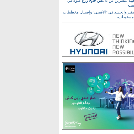
حييد عنصرين من داعش حاولا زرع عبوة في
ينب
نفير والحشد في "الأقصى" وإفشال مخططات
ومستوطنيه