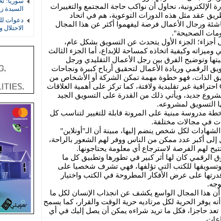
سوريا: ت
رة الإلكترونية، نحاول أن نواكب حاجة المجتمع والتغييرات
السيدة ز
يق عقد مثل هذه الدورات التوعوية، هم في اتحاد
دعوات لل
ئة ورجال الأعمال فرصة ليفهموا أكثر عن هذا المجال
الاحتلال 
لومات الصحيحة".
تقسيمها على أجزاء؛ الجزء الأول يتحدث عن التسويق بشكل عام،
ميزاته وكيفية اتخاذه كمساحة للإبداع، أما الجزء الثالث
تها وتوضيح الفرق بين رجل الأعمال التقليدي ورجل
ويق الرقمي وريادة الأعمال لتحقيق أرباح كبيرة ونجاحات
ويق الذات، فهو خطوة مهمة تمكن الشركة أو الأشخاص من
الحديث عن مشروعهم وكيفية عمل CV احترافية غير تقليدية ولافتة، كما تركز على أهمية العلاقات
وع جديد، ويأتي ذلك من القدرة على التسويق الجيد
ها التسويق لمشروعه.
طة مدروسة مبنية على المرونة قابلة للتغيير لتناسب كل
ات في مجالات مختلفة.
 الشهادات لكل شخص ينضم إليها، مبينة أن الـ"أونلاين"
لى أكبر عدد ممكن من الناس ووفر لهم الشعور بالراحة،
يح لهم الفرصة لاسترجاع أي معلومة يحتاجونها.
 الرقمي كان لها أثر كبير في تطورها وتطبيق كل ما
وتسويقها للكتب التي تؤلفها، فهي تشرف شخصيا على
قدرتها على عرض الأفكار المطروحة في الكتب واختيار
وجه.
أن هذا المجال الواسع يكشف عن انجذاب الإنسان لكل ما
نه يوفر الحرية لكل مرتاديه حرية الوقت والقرار، كما يسمح
 تعد حاجزا، فكل ما تريد شراءه يمكن أن يصل إليك في أي
عات.