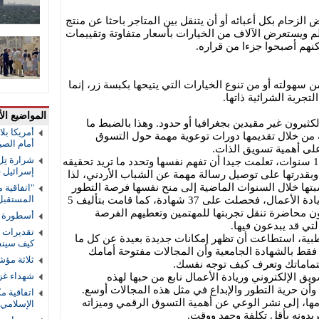
الزحام بكل أعبائه أو أن يتنقل بين المتاجر باحثا عن منتج
لم ويستعرض الآلاف من الخيارات بأسعار متفاوتة وتقييمات
نهم أصبحوا جزءا من قراره.
 سهولته أو من تنوع الخيارات التي يتيحها بكبسة زر، إنما
جربة الشرائية ذاتها.
المواضيع الأ
لكثيرون غير مقيدين بجغرافيا أو حدود. وهذا بالضبط ما
أمريكا بل
من خلال تقديمها دورات توعوية مهمة حول التسوق
أمام الصي
على أهمية تسويق الذات.
شرارة تِل
نور، كمدربة في هذا المجال لأكثر من 10 سنوات، تعلمت جيدا أن تفهم نفسها وتحدد ما تريد تحقيقه
إسرائيل 
بقدرتها على توصيل رسالة مهمة عن الشباب الأردني، لذا
سبتها خلال السنوات الماضية إلى منح نفسها فرصة التطور
"اتفاقية 
المستقب
في أكثر من مجال، كالإعلام والكتابة وريادة الأعمال، فحصلت على 37 شهادة، كما قامت بتأليف 5
ون محاضرة تنقل تجربتها للمهتمين وتعطيهم الفرصة
أسطورة ال
لتي قد يبدعون فيها.
تقديرات ا
بية، استطاعت أن تظهر إمكانات جديدة بعيدة عن كل ما
كيف سينف
قط بالشهادة الجامعية وأن المجالات مفتوحة أمامك
ثلاثة مؤش
هتماماتك وتعرف كيف توجه نفسك.
شهداء غز
يق الإلكتروني وريادة الأعمال نابع من حبها لهذه
، وأن حرية التطور والإبداع في مثل هذه المجالات أوسع.
اتفاقية م
مها، إلى نشر الوعي عن أهمية التسوق الرقمي وميزاته
الإسلامي 
يدونه بأقل تكلفة وجهد ووقت.