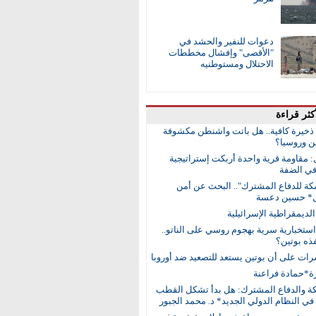
دعوات للنفير والحشد في
"الأقصى" وإفشال مخططات
الاحتلال ومستوطنيه
كثر قراءة
ا ذخيرة كافية.. هل باتت واشنطن مكشوفة
ن وروسيا؟
: مقاومة قرية واحدة أربكت إستراتيجية
في الضفة
مكة للدفاع المشترك".. البحث عن أمن
ل* حسين دعسة
ديمقراطية الإسرائيلية
ستخبارية سرية بهجوم روسي على الناتو..
ذه بوتين؟
رات على أن بوتين يستعد للتصعيد ضد أوروبا
ة*حمادة فراعنة
كة والدفاع المشترك: هل بدأ تشكل القطب
في النظام الدولي الجديد* د. محمد الجبور