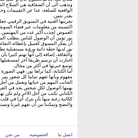
وتذهب الى أن الشفافية هي السلاح الذ
الواقعية للسلعة، عدا عن التقييمات وحت
يقدر بثمن.
تجربتها الغنية في التسويق الرقمي جع
اكتسبته من معلومات عبر فضاء السوشال
الغموض لجذب أكبر عدد من المهتمين.
نور تؤمن أن الوصول للناس يتطلب الم
أن يفكر المسوق كعميل بإعطائه التفاص
نور لديها خطة ذاتية ورؤية مستقبلية تط
والثقافة، إضافة إلى أنها تهتم كثيرا بأ
اختارت أن ترسم طريقا آخر لمستقبلها أك
توسع خبرتها في أكثر من مجال.
أما الكتابة، كما تراها نور، فهي الصورة
مفهوم وبأنها تفهم تماما كل شعور يمر ب
الجانب المهم من حياتها وتعمل من أجل
يهمها الوصول لكل شخص يجد في القراءة
الكتابي تكتب من أجل الآخر ولم تكن ته
ككاتبة رغبة منها بأن تترك أثرا في قلب 
والنضج وتمكننا من أن نفهم غيرنا ونست
اتصل بنا
الخصوصية
من نحن