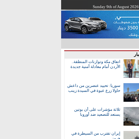
Sunday 9th of August 2026
ار
اتفاق مكة وتوازنات المنطقة..
الأردن أمام معادلة أمنية جديدة
سوريا: تحييد عنصرين من داعش
حاولا زرع عبوة في السيدة زينب
ثلاثة مؤشرات على أن بوتين
يستعد للتصعيد ضد أوروبا
إيران تقترب من السيطرة في
هرمز