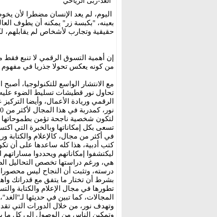
الغد-ربى الرياحي
اليوم، لم يعد الإنسان مضطرا لأن يخوض 
بعينه، "بكبسة زر" يمكنه أن يطوف العا
حقيقية وتجارب لأشخاص لم يقابلهم، لك
إن أهمية التسوق الرقمي لا تنبع فقط من
من كونه يعكس تحولا جذريا في مفهوم الت
مع الانتشار الواسع للتكنولوجيا، أصبح ا
تحاول نور قطيشات تسليط الضوء عليه 
الرقمي وريادة الأعمال، وأيضا التركيز 
لتكون شخصية ناجحة تؤمن بطموحاتها و
تسعى بكل إمكاناتها وبالخبرة التي اكت
كتب أدبية، هذا كله ساعدها على أن تك
ليكتشفوا إمكاناتهم ويحددوا مساراتهم ا
هي، ورغم دراستها تخصص التحاليل الط
درسته، وتثبت أن النجاح ليس محصورا ف
بشرط أن تختار ما يتفق مع قدراتك وا
تطورها في مجال الإعلام والكتابة والتسو
المجالات، كما تبين في حديثها لـ"الغد"
وتهدف نور، من خلال الدورات التي تقد
وتمكين الناس من الوصول إلى كل ما ير