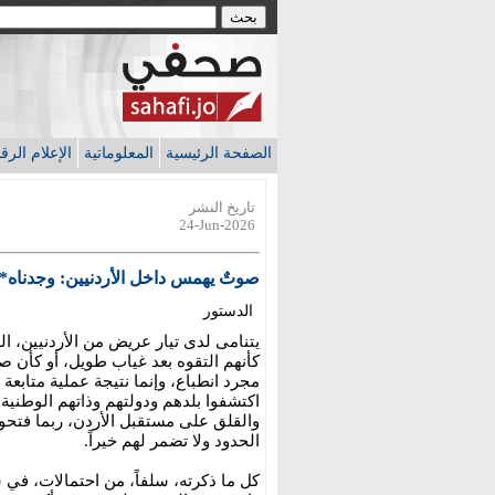
الصفحة الرئيسية
المعلوماتية
الإعلام الر
تاريخ النشر
24-Jun-2026
صوتٌ يهمس داخل الأردنيين: وجدناه
الدستور
‏يتنامى لدى تيار عريض من الأردنيين، 
كأنهم التقوه بعد غياب طويل، أو كأن صو
مجرد انطباع، وإنما نتيجة عملية متابعة
اكتشفوا بلدهم ودولتهم وذاتهم الوطني
والقلق على مستقبل الأردن، ربما فتحوا
الحدود ولا تضمر لهم خيراً.
‏كل ما ذكرته، سلفاً، من احتمالات، في 