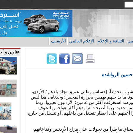
قمي
الثقافة و الإعلام
الإعلام العالمي
الأرشيف
عناوين و أخب
*حسين الرواشدة
الشباب تحديداً، إحساس وطني عميق تجاه بلدهم / الأردن،
تاً ما بداخلهم يهمس بحرارة المحبين: وجدناه،، هذا ليس
 ورصد استغرقت أكثر من عامين؛ الأردنيون تغيروا، ربما
ة من جديد، ربما أصبحت تراودهم أكثر هواجس الخوف
 أعينهم على أخطار تتغلغل من داخلهم، أو تتسلل من خارج
سياق ما طرأ من تحولات على مزاج الأردنيين وقناعاتهم،