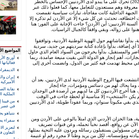
واردة، بعد الحرب على غزة (7 أكتوبر 2023) تحرك على ما يبدو لدى الأردنيين الإحساس بالخطر
 معروفة وهم مستعدون للتعامل معها، كما فعلوا ذلك عبر
 الجبهة الداخلية كانت مفاجأة، تيارات سياسية تقمصت
اختطافه، تحدثت عن كل شيء إلا عن الأردن لم تذكره إلا
ألسنة الأردنيين: أين الأردن؟ جاءت الإجابة على الفور: هنا
وا على زواله، وبقي واقفاً كالجبال الراسيات.
، بدأوا نقاشاتهم حول الهوية الوطنية الأردنية، وتوافقوا
ا أي إضافة، بدأوا بإعادة كتابة سرديتهم من جديد، سردية
المواضيع الأ
اضر والمستقبل، بدأوا يخرجون من السواد العام الذي حاول
نجازات، أهم إنجاز هو الدولة التي بقيت منيعة صامدة، ربما
أورنج الأ
فعالياتها
في محيط تهدمت فيه كثير من الدول، وانضمت أخرى إلى
الديمقرا
إيران والق
نتشعت فيها الروح الوطنية الأردنية لدى الأردنيين، بعد أن
الأميركية و
 وما يحاك لهم من دسائس ومؤمرات، جاء إنجاز
نقابة الص
هنا أخرج الأردنيون كل ما لديهم من أرصدة في الوجدان
الملكية ال
لم يكن «المنتخب» إلا مناسبة أو لحظة جاءت في الوقت
من فيينا 
قي مكبوتاً سنواتٍ، وربما عقوداً طويلة، لدى الأردنيين
في عصر ا
نتنياهو ي
نية، هذا الخزان الأردني الذي امتلأ بالوعي على الأردن ومن
سفراء يص
 الآن عن روافع، أقصد نخباً تحمله، وعن قنوات تصريف
لتعزيز الا
عن مسؤولين يستقبلون رسائله ويردون عليه التحية بمثلها،
التعاون 
ادته ومؤسساته، لكل من يريد وطناً لا مجرد رقم أو غنيمة