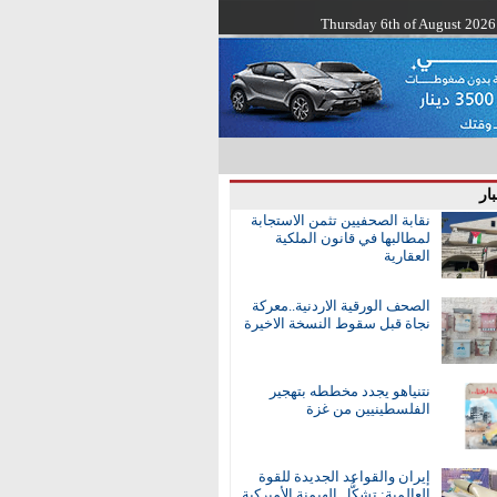
Thursday 6th of August 2026
ار
نقابة الصحفيين تثمن الاستجابة
لمطالبها في قانون الملكية
العقارية
الصحف الورقية الاردنية..معركة
نجاة قبل سقوط النسخة الاخيرة
نتنياهو يجدد مخططه بتهجير
الفلسطينيين من غزة
إيران والقواعد الجديدة للقوة
العالمية: تشكُّل الهيمنة الأميركية