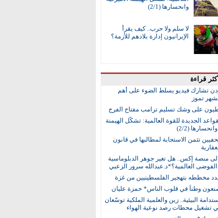
وانحسارها (2/1)
لا سلم ولا حرب.. كيف يقرأ
الإيرانيون إدارة بلادهم للأزمة؟
كثر قراءة
ردن تشارك فيديو يسلط الضوء على أهم
 لشهر تموز
طيون على وشك تسليم ترامب مفتاح الفرج
واعد الجديدة للقوة العالمية: تشكُّل الهيمنة
انحسارها (2/2)
حفيين تثمن الاستجابة لمطالبها في قانون
عقارية
إلى منصة إكس.. هل تغير جوهر الدبلوماسية
لفوضى العالمية؟*د.عبدالله سرور الزعبي
جدد مخططه بتهجير الفلسطينيين من غزة
نعون وطناً في قلوب الناس* حمزة عليان
ستدامة البيئية.. زين والعلمية الملكية توسّعان
في تشغيل محطات رصد نوعية الهواء