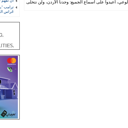
أن تفهم 
لوعي، أعيدوا على أسماع الجميع: وجدنا الأردن، ولن نتخلى
ترامب "يف
حُراس ال