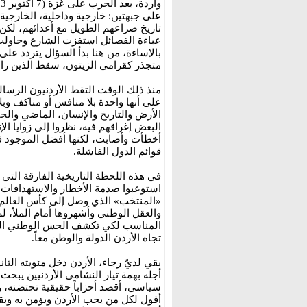
على جبهتين: خارجية وداخلية، الخارجية
تاريخ صراعهم الطويل مع أعدائهم، لكن
عباءة الفصائل استفزت الشارع وحاولت 
بالإساءة، من هنا بدأ السؤال يتردد على 
متجذر كقرامي الزيتون، سقط الذين راهن
‏منذ ذلك الوقت التقط الأردنيون الرسالة
على أنها واحدة بلا منافس أو مناكف وبل
الأرض والتاريخ والإنسان، الماضي والح
البعض إغراقهم فيه، نظروا إلى زوايا الإ
أخطأت وأصابت، لكنها أفضل الموجود 
قوائم الدول الفاشلة.
‏في هذه اللحظة التاريخية الفارقة التي ا
استوعبوا صدمة الأخطار والاستهدافات،
«المنتخب» الذي وصل إلى كأس العالم، 
والعقل الوطني وأشهروها أمام الملأ، 
المناسب لكي تكشف الحس الوطني الذي ب
تجاه الأردن الدولة والوطن معاً.
‏بقي لديّ رجاء، الأردن دخل مئويته الثا
أجله بهمة تيار النشامى الأردنيين يبحث
سياسي، أقصد أحزاباً حقيقية تحتضنه، و
أقول لكل من يحب الأردن ويؤمن به وبقي