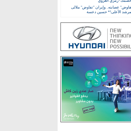
خصمك*رمزي الغزوي
اوض" عصابته.. وإيران "تفاوض" ملالى
مرشد الأعلى!* حسين دعسة