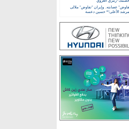
خصمك*رمزي الغزوي
اوض" عصابته.. وإيران "تفاوض" ملالى
مرشد الأعلى!* حسين دعسة