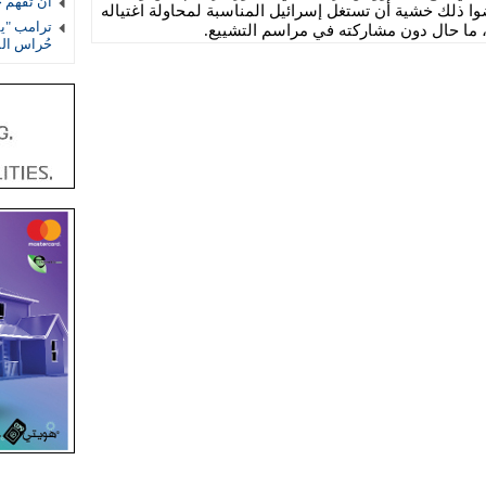
أن تفهم 
ضوا ذلك خشية أن تستغل إسرائيل المناسبة لمحاولة اغتياله
ترامب "يف
ه، ما حال دون مشاركته في مراسم التشييع.
حُراس ال