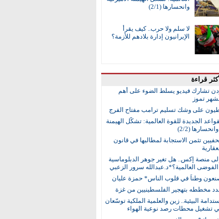
وانحسارها (2/1)
لا سلم ولا حرب.. كيف يقرأ
الإيرانيون إدارة بلادهم للأزمة؟
كثر قراءة
ردن تشارك فيديو يسلط الضوء على أهم
 لشهر تموز
طيون على وشك تسليم ترامب مفتاح الفرج
واعد الجديدة للقوة العالمية: تشكُّل الهيمنة
انحسارها (2/2)
حفيين تثمن الاستجابة لمطالبها في قانون
عقارية
إلى منصة إكس.. هل تغير جوهر الدبلوماسية
لفوضى العالمية؟*د.عبدالله سرور الزعبي
نعون وطناً في قلوب الناس* حمزة عليان
جدد مخططه بتهجير الفلسطينيين من غزة
ستدامة البيئية.. زين والعلمية الملكية توسّعان
في تشغيل محطات رصد نوعية الهواء