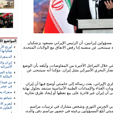
المواضيع الأ
مسؤولين إيرانيين، أن الرئيس الإيراني مسعود بزشكيان
أورنج الأ
ه سيتنحى عن منصبه إذا رفض الاتفاق مع الولايات المتحدة.
فعالياتها
الديمقرا
إيران والق
ي خلال المراحل الأخيرة من المفاوضات، وأبلغه بأن الوضع
الأميركية و
حصار البحري الأميركي يشل إيران، مؤكدا أنه سيتنحى عن
نقابة الص
الملكية ال
من فيينا 
ي الإيراني، بعث رسالة إلى خامنئي أوضح فيها أن إيران
في عصر ا
نات الغذاء والإمدادات الطبية الأساسية ستنفد بحلول نهاية
سفراء يص
 أن إيران غير قادرة على بيع نفطها أو إيجاد طرق تجارية
نتنياهو ي
لتعزيز الا
 في الحرس الثوري وشخص مشارك في ترتيبات مراسم
التعاون 
منئي أبلغ المسؤولين برغبته في حضور مراسم دفن والده،