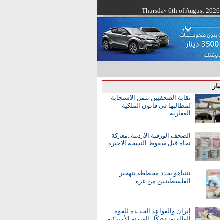
Thursday 6th of August 2026
ار
نقابة الصحفيين تثمن الاستجابة
لمطالبها في قانون الملكية
العقارية
الصحف الورقية الاردنية..معركة
نجاة قبل سقوط النسخة الاخيرة
نتنياهو يجدد مخططه بتهجير
الفلسطينيين من غزة
إيران والقواعد الجديدة للقوة
العالمية: تشكُّل الهيمنة الأميركية