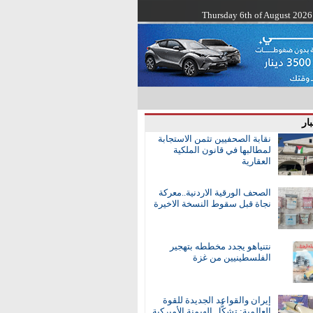
Thursday 6th of August 2026
ار
نقابة الصحفيين تثمن الاستجابة
لمطالبها في قانون الملكية
العقارية
الصحف الورقية الاردنية..معركة
نجاة قبل سقوط النسخة الاخيرة
نتنياهو يجدد مخططه بتهجير
الفلسطينيين من غزة
إيران والقواعد الجديدة للقوة
العالمية: تشكُّل الهيمنة الأميركية