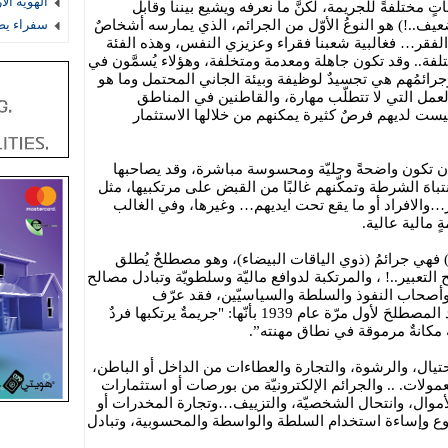
الهوية ال
ٍ مختلفةً للجريمة، لكنَّ ما نعرفه ويشيع بيننا وقابل
..!) هو النوعُ الأوّل من الجرائم، الذي يمارسه أشخاصٌ
سفراء يص
م الفقر… فغالبية شعبنا فقراء وعزيزي النفس، وهذه الفئة
لفة.. وقد تكون جاهلة ومعدمة ومتخلفة، وهؤلاء يُسمَّون في
وجرائمُهم هي تجسيدٌ لوظيفة وبيئة الجاني المحتمل وما هو
 العمل التي لا تتطلّب مهارة، والقاطنين في المناطق
 ليست لديهم فرصٌ كثيرة يمكنهم من خلالها الاستثمار
 أن تكون واضحةً وجليّة ومحسوسة مباشرة، وقد يصاحبها
انتباهَ الشرطة وتمكّنهم غالبًا من القبض على مرتكبيها، مثل
والافراد أو ما يقع تحت ايديهم… وغيرها، وفي الغالب
 مالية عالية.
!) فهي جرائمُ (ذوي الياقات البيضاء)، وهو مصطلحٌ يُطلق
التعبير..! ، والمرتكبة لدوافع ماليّة وسلطويّة وتبادل مصالح
وأصحاب النفوذ والسلطة والسياسيّين، فقد عرّف
المتخصّص بعلم الاجتماع إدوين سذرلاند المصطلحَ لأول مرّة عام 1939 بأنّها: "جريمةٌ يرتكبها فردٌ
ه مكانةٌ مرموقة في نطاق مهنته”.
حتيال، والرشوة، والتجارة والعطاءات من الداخل أو الباطن،
مولات. .. والجرائم الإلكترونيّة من بورصات أو استثمارات
أموال، وانتحال الشخصيّة، والتزييف…وتجارة المخدرات أو
ع وإساءة استخدام السلطة والواسطة والمحسوبية، وتبادل