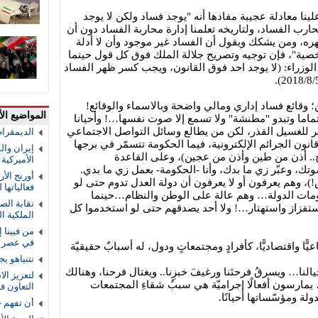
ينا معادلة عجيبة مفادها أنه "يوجد فساد ولكن لا يوجد
ب الفساد، ولتاريخه تعلمنا إدارة محاربة الفساد دون أن
ره، ومن يشكك ويقول أن الفساد غير موجود وأن لا أدلة
خصية"، فإن توجيه وتصريح جلالة الملك فوق كل قول حينما
لوزراء: (لا يوجد احد فوق القانون، ويجب كسر ظهر الفساد
وقائع فساد إداري ومالي واضحة وبالاسماء والوقائع!
المواضيع الأ
ماما وتبدو "مطنشة" ولا تسمع إلا صوت نفسها…! وأحيانا
نشر للغسيل القذر، لكن من يطالع وسائل التواصل الاجتماعي
الديمقرا
ون الجرائم الإلكترونية، فيما الحكومة تتسمّر في برجها
إيران والق
وضّح.. أذن من طين وأذن من عجين)، وعلى القاعدة
الأميركية و
وتك، وعبّر زي ما بدك، وأنا -الحكومة- بعمل زي ما بدي.
أورنج الأ
)، وهم يعرفون أو لا يعرفون أن دولة العدل تدوم حتى لو
فعالياتها
مات الدولة… وهم عالة على الوطن والنظام…حينما
نقابة الص
ستفزاز واستهتار…! ولا أحد يصدقهم حتى لو استخدموا كل
الملكية ال
من فيينا 
في عصر ا
عيًّا واقتصاديًّا، كأفرادٍ ومجتمعاتٍ ودول، له أسبابٌ حقيقيّة
نتنياهو ي
النا… ويسرقُ فرحتَنا ورغيفَ خبزِنا.. ويغتال فرحنا، وهنالك
لتعزيز الا
ارسون أفعالًا إجراميّة هي سببُ شقاءِ المجتمعات
التعاون 
دولة ومؤسّساتها أحيانًا.
أن تفهم 