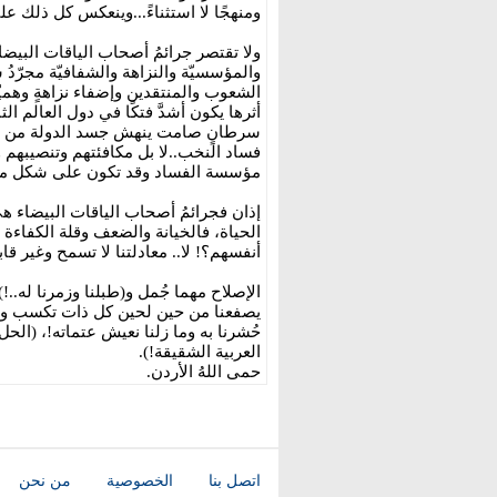
ومنهجًا لا استثناءً...وينعكس كل ذلك ع
ولا تقتصر جرائمُ أصحاب الياقات البيضاء
والمؤسسيّة والنزاهة والشفافيّة مجرّدُ 
الشعوب والمنتقدين وإضفاء نزاهةٍ وهميّة
أثرها يكون أشدَّ فتكًا في دول العالم ال
سرطانٍ صامت ينهش جسد الدولة من ا
فساد النخب..لا بل مكافئتهم وتنصيبهم
مؤسسة الفساد وقد تكون على شكل ما ي
إذان فجرائمُ أصحاب الياقات البيضاء هي 
الحياة، فالخيانة والضعف وقلة الكفاء
أنفسهم؟! لا.. معادلتنا لا تسمح وغير قاب
الإصلاح مهما جُمل و(طبلنا وزمرنا له..!
يصفعنا من حين لحين كل ذات تكسب 
العربية الشقيقة!).
حمى اللهُ الأردن.
اتصل بنا
الخصوصية
من نحن