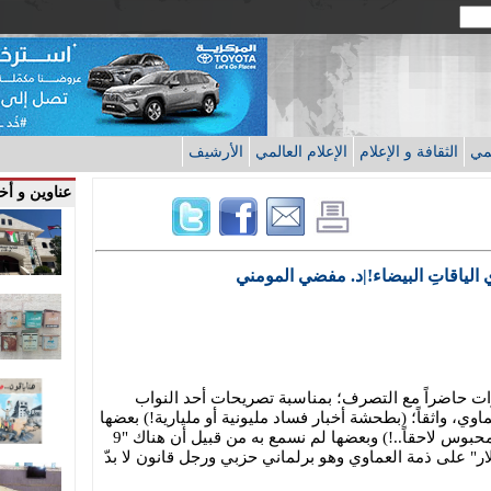
قمي
الثقافة و الإعلام
الإعلام العالمي
الأرشيف
عناوين و أخب
الياقاتِ البيضاء!|د. مفضي المومني
ت حاضراً مع التصرف؛ بمناسبة تصريحات أحد النواب
ي، واثقاً؛ (بطحشة أخبار فساد مليونية أو مليارية!) بعضها
سمعنا به أيام الوزير (المدلل سابقاً والمحبوس لاحقاً..!) وبعضها لم نسمع به من قبيل أن هناك "9
ر" على ذمة العماوي وهو برلماني حزبي ورجل قانون لا بدّ