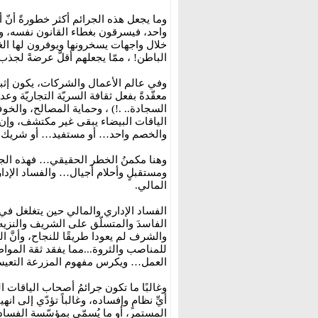
وما يجعل هذه الجرائم أكثر خطورةً أنّ 
واحد، فيسرقون بغطاء القانون نفسه، وي
خلال واجهات يسخرونها ويوفرون لها ا
الباطن! ، ممّا يجعلهم أقلَّ عرضةً لجذب 
وفي عالم الأعمال والشركات، يكون إثباتُ
معقّدةً بفعل ثقافة السريّة التجاريّة 
السجادة.. .!) ، وحماية المصالح، والخوف م
الياقات البيضاء يبقى غير مكتشف، وإن كُ
والخصم واحد… أو مستفيد… أو شريك.
وهنا مكمنُ الخطر الحقيقي… فهذه الج
ومستقبلٍ وأحلام أجيال… والفساد الإدا
المالي.
الفساد الإداري والمالي حين يتغلغل في 
الفاسدَ والمتسلّق على الشريف والنزيه، 
والشرف لم يعودا طريقًا للنجاح، وأنَّ 
للمناصب والثروة...مما يفقد ثقة المو
العمل… ويكرس مفهوم المزرعة التعيسة
وغالبًا ما تكون جرائمُ أصحاب الياقات ا
أيِّ نظامٍ وإفساده، وغالباً تؤدّي إلى ان
المستمر، أو ما يُسمّى بمؤسّسة الفساد،