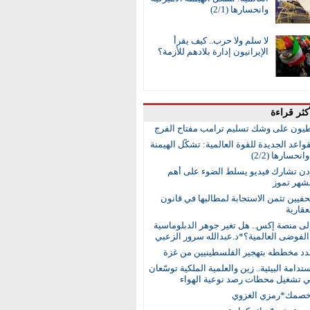
وانحسارها (2/1)
لا سلم ولا حرب.. كيف يقرأ
الإيرانيون إدارة بلادهم للأزمة؟
كثر قراءة
طيون على وشك تسليم ترامب مفتاح الفرج
واعد الجديدة للقوة العالمية: تشكُّل الهيمنة
انحسارها (2/2)
ردن تشارك فيديو يسلط الضوء على أهم
 لشهر تموز
حفيين تثمن الاستجابة لمطالبها في قانون
عقارية
إلى منصة إكس.. هل تغير جوهر الدبلوماسية
لفوضى العالمية؟*د.عبدالله سرور الزعبي
جدد مخططه بتهجير الفلسطينيين من غزة
ستدامة البيئية.. زين والعلمية الملكية توسّعان
في تشغيل محطات رصد نوعية الهواء
خصمك*رمزي الغزوي