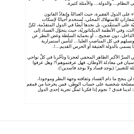
لى النظام… والدولة… والأمثلة كثيرة.
 على الدول الفقيرة، حيث العدالةُ وإنفاذُ القانون
شعاراتٍ للاستهلاك المحلي، تُستخدم أحيانًا لإسكات
 على المتنفّذين، بل نجدها أيضًا في الدول المتقدّمة، لكنَّ
ثالث، وفي الأنظمة الديكتاتوريّة، حيث يتحوّل الفساد إلى
لداخل، دون ضجيج… أو بحماية السلطة وغض النظر عن
 ونسلهم في كل المناصب العليا… لتأمين استمرارية
سمى بالدولة العتيقة أو الحرس القديم…!.
السرَّ الأكبر الظاهر المخفي لعجزنا وتأخّرنا في كلِّ نواحي
ة سيان في معادلة الأوطان، فهل عرفتموهم؟! وهل عرفوا
لة للتغيير؛ (يوجد فساد ولا يوجد فاسدين!).
) لن ينجح ما دام الفساد وثقافته وجهة النظر وموجودا،
ومصلحة شخصية على حساب الوطن، فمن يخرجنا من قمقم
حُشرنا به وما زلنا نعيش عتماته!، (الحل: لدينا فندق 7 نجوم إذا فكرنا تَمثُّل تجربة إحدى الدول