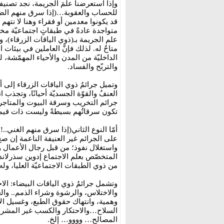
وإذا استعرضنا علمَ الجريمة، نجد تصنيفات
للحساب والعقوبة…(إذا سرق منهم الضعيف
قد يكونوا معدمين أو فقراء وهنا لا نته
متواجدة عادةً في طبقاتٍ اجتماعيّة مخت
علم الجريمة بـ(ذوي الياقات الزرقاء)، 
متاحٌ له. لذلك فإنَّ العاملين في بيئات
الداخليّة من المدن والأحياء المهمّشة،
والتربّح والفساد.
وتميل جرائمُ ذوي الياقات الزرقاء إلى
العنفُ والقوّة الجسديّة أحيانًا، وتجذب 
جرائم التخريب وسرقة البيوت والمتاجر…
تكون سرقاتُهم بسيطةً وليست ذات قيمةٍ
أمّا النوع الثاني(إذا سرق منهم الغني..
على الجرائم غير العنيفة الناعمة إن صح 
واستغلال نفوذ؛ من قبل رجال الأعمال 
من ذوي الطبقات الاجتماعيّة العليا، ول
وتشمل جرائمُ ذوي الياقات البيضاء: الا
والاختلاس، والرشوة وشراء الذمم.. والع
وهمية، وانتهاك حقوق الطبع، وغسيل ال
السلاح…والاحتكار والكسب غير المشرو
المصالح… وووو… إلخ.