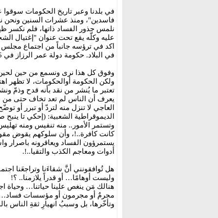
في بلدنا وعبر تاريخ الحكومات سوقوا عل
فاسدين"، ومنذ عشرات السنين ونحن نحار
نلمس جذور الفساد ذاتها، فلم نكسر ظه
عليه وكلّه يقع تحت عنوان "إغتيال الش
اكد في ترؤسه جانباً من اجتماع مجلس ا
في البلاد. حكومة دولة عمر الرزاز في 2018/8/5).
وفوق كل هذا نرى ونسمع من حين لحين؛ 
ولكن الحكومة أوالحكومات، لا تظهر اهت
تعتبر ما يُنشر من نقد بأنه قدح وذمّ و
يعرف أن الناس لم تعد تخاف حتى من قان
العاجي لا تنزل منه لتردّ أو تبرر أو ت
الديموقراطية الشعبية: (إحكي تا ينبح ص
وتستمر الأمور.. منه تنفيس ومنه تهليس!
كانت كافرة..!، وأن سلوكهم يقوض مقو
يستمرؤون الفساد ويعاقرونه باصرار وا
أدوات ومعاجم الكذب والتقيا..!.
هل تُوافقونني أنَّ شقاءَنا وتراجعَنا اجتما
وليست أوهامًا… أو قدراً يلازمنا.. ؟!
هنالك مَن ينغص علينا حياتنا… وحياة اجي
مجرمٌ أو مجرمون أو مؤسسات فساد… يم
وتأخّرها، بل وسببُ انهيارِ ثقةِ الناس بال