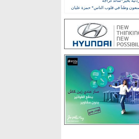
أردنية بخير*سائد كراجة
نعون وطناً في قلوب الناس* حمزة عليان