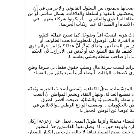
أصحابها يجمعون بين السلوك القانوني والإجرامي في آنٍ
تحصّنون بالنفوذ والسلطة والعلاقات، بشكل مباشر، أو من
لغطاء السلطوي والقانوني… أو يكونوا شركاء معهم…في
الانتباه أو المساءلة عند ارتكاب الجريمة.
 هوية الضحيّة أقلَّ وضوحًا، كما تصبح عمليّة التبليغ
وعدم القدرة على الوصول للمعلومات(تحت الطاوله.. أو
ن المتنفّذين، ولذلك يُقدَّر أنَّ عددًا كبيرًا من جرائم ذوي
شف فلا يتمّ التبليغ عنه أو يُدفن في الأدراج...لأن الحكم
.!، أو صاحب سلطة يخشى بطشه..!.
رائم ليست سرقةَ مالٍ وسلب حقوق فقط، بل سرقةُ وطنٍ
ري لاصحاب الياقات البيضاء أثره أسوء بكثير من الفساد
المؤسّسات، يقتلُ الكفاءة، ويُقصي أصحابَ الخبرة، ويُقدّم
فتضيع العدالة، وتنهار الثقة، ويشعر المواطن أنَّ التعبَ
الواسطة والمحسوبيّة والشلليّة أصبحت أقصرَ الطرق
اطن بالحكومات… ويضعف الوازع الوطني...والاخلاص في
 عوضاً عن الوطن الجميل..!.
لبيضاء مخفيّةً وأثرُها طويلَ المدى، تعمل على زعزعة أركان
هياره ولو بعد حين… إذا وصل نفوذُ الفاسدين حدَّ التنظيم
 حيث يصبح الفساد ثقافةً لا حالة، وإرث من الكبار للصغار،