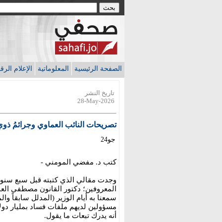
الصفحة الرئيسية
المعلوماتية
الإعلام الر
تاريخ النشر
28-May-2026
تصريحات النائب العماوي وجرائمُ ذوي 
جو24
كتب د. مفضي المومني -
وجدت مقالي الذي كتبته قبل سبع سنوا
المعروفين؛ دكتور القانون مصطفى العماو
مسؤولين لديهم ملفات فساد بمليار دولا
أنه يدرك تبعات ما يقول.