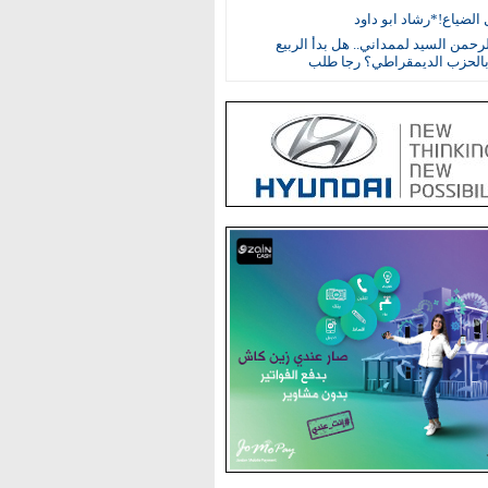
الضياع!*رشاد ابو داود
رحمن السيد لممداني.. هل بدأ الربيع
بالحزب الديمقراطي؟ رجا طلب