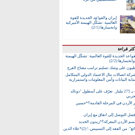
إيران والقواعد الجديدة للقوة
العالمية: تشكُّل الهيمنة الأميركية
وانحسارها (2/1)
كثر قراءة
واعد الجديدة للقوة العالمية: تشكُّل الهيمنة
انحسارها (2/2)
طيون على وشك تسليم ترامب مفتاح الفرج
ركة اتصالات تنال الاعتماد الدولي المتكامل
اية البيانات وأمن المعلومات واستمرارية
15 سفينة بـ 275 مليار.. تعرّف على أسطول "دونالد
حربي
ر الأردن في المرحلة القادمة؟*حسين
ضل التوصل إلى اتفاق مع إيران
م الأردن المعركة؟*زيدون الحديد
"سد الذرائع": من الفقه إلى التسييس..! (2)*علاء الدين