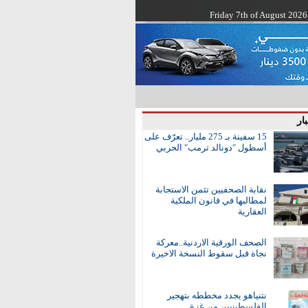
Friday 7th of August 2026
ار
15 سفينة بـ 275 مليار.. تعرّف على
أسطول "دونالد ترمب" الحربي
نقابة الصحفيين تثمن الاستجابة
لمطالبها في قانون الملكية
العقارية
الصحف الورقية الاردنية..معركة
نجاة قبل سقوط النسخة الاخيرة
نتنياهو يجدد مخططه بتهجير
الفلسطينيين من غزة