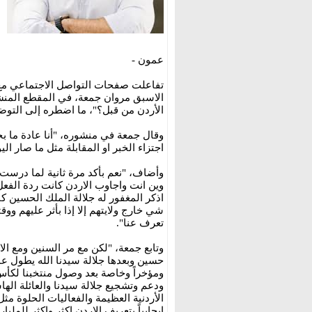
عمون -
تفاعلت صفحات التواصل الاجتماعي مع ت
الاسبق مروان جمعة، في المقطع المنشو
الأردن من قبل؟"، ما اضطره إلى التو
وقال جمعة في منشوره، "أنا عادة ما بج
اجتزاء الخبر او المقابلة مثل ما صار ال
وأضاف، "نعم بأكد مرة ثانية لما درست 
وين انت واجاوب الاردن كانت ردة الفع
اذكر المغفور له جلالة الملك الحسين كا
شي خارج ولايتهم إلا إذا بأثر عليهم ووق
تعرف عنا".
وتابع جمعة، "لكن مع مر السنين ومع الا
حسين وبعدها جلالة سيدنا الله يطول عم
ومؤخراً وخاصة بعد وصول منتخبنا لكأ
ودعم وتشجيع جلالة سيدنا والعائلة الها
الأردنية العظيمة والفعاليات الحلوة م
ايجابياً بتعريف الاردن اكثر واكثر للمليا