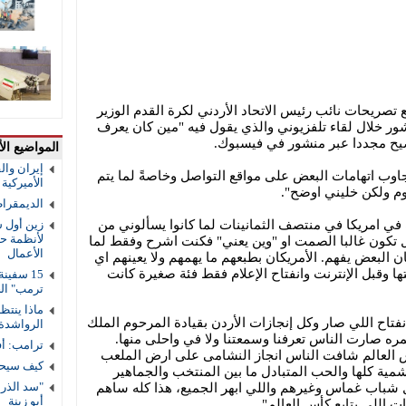
صريحات نائب رئيس الاتحاد الأردني لكرة القدم الوزير
ر خلال لقاء تلفزيوني والذي يقول فيه "مين كان يعرف
ضيح مجددا عبر منشور في فيسبوك.
المواضيع الأ
إيران والق
اوب اتهامات البعض على مواقع التواصل وخاصةً لما يتم
الأميركية و
يوم ولكن خليني اوضح".
الديمقرا
في امريكا في منتصف الثمانينات لما كانوا يسألوني من
زين أول ش
لأنظمة حم
ل تكون غالبا الصمت او "وين يعني" فكنت اشرح وفقط لما
الأعمال
ن البعض يفهم. الأمريكان بطبعهم ما يهمهم ولا يعينهم اي
تها وقبل الإنترنت وانفتاح الإعلام فقط فئة صغيرة كانت
ترمب" ال
ماذا ينتظ
نفتاح اللي صار وكل إنجازات الأردن بقيادة المرحوم الملك
الرواشدة
ره صارت الناس تعرفنا وسمعتنا ولا في واحلى منها.
ترامب: أف
س العالم شافت الناس انجاز النشامى على ارض الملعب
كيف سيحس
شمية كلها والحب المتبادل ما بين المنتخب والجماهير
ثل شباب غماس وغيرهم واللي ابهر الجميع، هذا كله ساهم
أبو زينة
رات اللي بتابع كأس العالم".