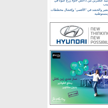
حييد عنصرين من داعش حاولا زرع عبوة في
ينب
نفير والحشد في "الأقصى" وإفشال مخططات
ومستوطنيه