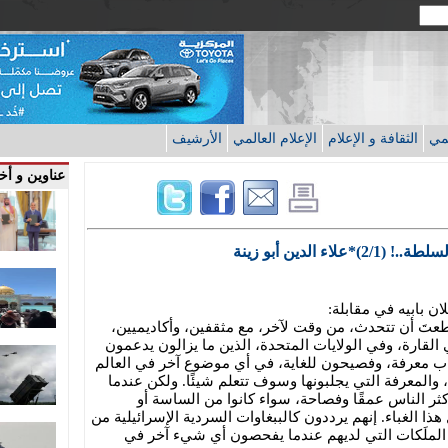
قمي
الثقافة و الإعلام
الإعلام العالمي
الأرشيف
عناوين و أخب
 الدين أبو زينة
ن بابيه في مقابلة:
استطعتَ أن تتحدث، من وقت لآخر، مع مثقفين، وأكاديميين،
 القارة، وفي الولايات المتحدة، الذين ما يزالون يدعمون
ب معرفة، وفصيحون للغاية، في أي موضوع آخر في العالم
والمعرفة التي يجلبونها وسوف تتعلم شيئًا. ولكن عندما
أكثر الناس عمقًا وفصاحة، سواء كانوا من الساسة أو
ذا الغباء. إنهم يرددون كالببغاوات السردية الإسرائيلية من
الملَكات التي لديهم عندما يفحصون أي شيء آخر في