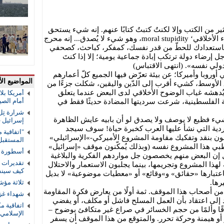
ير من الكتب وإلا لكنتُ كتبتُ كتابًا عنهم. إنه شيء يستحق
كتابة كتاب عنه حقًا. إنه ما أسميه ’الغباء الأخلاقي‘ moral stupidity، وهو شيء لا يُصدق... إنه محرج
ه باستعدادك للحطّ من قدر نفسك، كمفكر، كباحث، كصحفي
إرضاء دولة ترتكب إبادة جماعية يومية؛ إلا إذا كنتَ
دولي نفسه». (انتهى الاقتباس)
روبا وأميركا؛ عن بيئة تعرّض فيها الجميع كلّ أعمارهم
المواضيع الأ
الأوسط، كشيء أقرب إلى الدّين واليقين، شكلت جزءًا من
يُدهشه غياب الوضوح الأخلاقي لدى البعض عندما يتعلق
أمريكا بل
أمام الصي
ية الفلسطينية، شرعت سرديتها المضادة حديثًا فقط في
شرارة تِل
يء فظيع لا يوصف ولا يصدق لو أن بابيه عايش الظاهرة
إسرائيل 
ردية التي نشأ عليها العرب كخبرة حياة! سوف سيجد
"اتفاقية 
لون بنقد وتفكيك مقاومة المشروع الأميركي-»الإسرائيلي»
المستقب
قطبي هذا المشروع نفسه (وبذلك يُمكّنون موقف «إسرائيل»
أسطورة ال
ل إن البعض منهم يخصصون جل مواردهم الفكرية والبلاغية
تقديرات ا
ذا المشروع وتجريمها، بينما يجلبون الاستعمار والاحتلال
كيف سينف
باعتبارها «حقائق» و»وقائع» أو «معطيات موضوعية» لا بديل
رها.
ثلاثة مؤش
 من أصحاب هذا الموقف. ثمة أولًا من يعارض فكرة المقاومة
شهداء غز
د إلى اعتقاد بأن العمل المسلح فاشل أو مكلف، أو يفضي
اتفاقية م
قًا وألمًا من حجم الخسائر في صراع غير متكافئ بوضوح –
الإسلامي 
أو هيمنة وحركة تحرر. والمتوقع من هذا الموقف أن يسفر