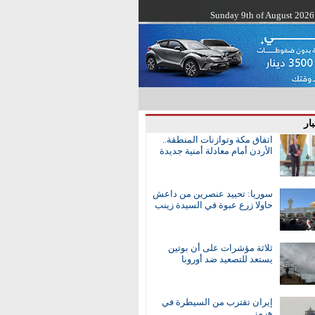
Sunday 9th of August 2026
ار
اتفاق مكة وتوازنات المنطقة..
الأردن أمام معادلة أمنية جديدة
سوريا: تحييد عنصرين من داعش
حاولا زرع عبوة في السيدة زينب
ثلاثة مؤشرات على أن بوتين
يستعد للتصعيد ضد أوروبا
إيران تقترب من السيطرة في
هرمز