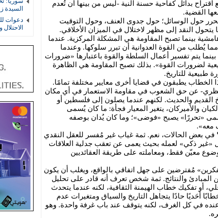
سوريا: ت
قتراح بدائل كفاحية حسنة النية -ليس من بينها أن تُعدم
السيدة ز
عها القضية.
دعوات لل
تحرر حول الوسائل؛ حول جدوى العنف، وحول التوقيت
الاحتلال 
ا يتحول النقد إلى مظهر لاختلال في الميزان الأخلاقي.
 هامشية بينما تصبح المقاومة هي المشكلة المركزية. عندما
ما يُطلب من القوة العدوانية أن تبرر سلوكها. وعندما
بينما يتم تفسير أعمال السلطة والقوة باعتبارها «ضرورات
يعية لضرورات القوة». بذلك تصبح المقاومة هي الظاهرة
رة طبيعية للتاريخ.
 الخطاب يطبقون في قضايا أخرى معايير مختلفة تمامًا.
لنظري- عن حق الشعوب في مقاومة الاستعمار في أي مكان
خ القديم والحديث. لكنهم عندما يصلون إلى فلسطين أو
كيان والأميركان، يتغير المعيار فجأة: ما كان يُسمى
مى «تحررًا» يصبح «فوضى»؛ وما كان يُدان بوصفه
 معه».
 في بعض الحالات، نعم. ثمة غياب غير مُفسر للعقل النقدي
 «غير ذكي» لعمله بحيث يعمى عن تعقب جدلية العلاقات
وع معيّن فقط، ومعاملته على طريقة العقائديين
ين» مُفترضين على جهل اتفاقي بالواقع، ويغلب أن يكون
 بين المبادئ والنتائج. ثمة شخص تعرف أنه قادر على تحليل
محلي، أو تفكيك خطاب الهيمنة الثقافية، لكنه عندما يتحدث
ًا أحَديًا حادًا يتجاهل التاريخ والسياق ومتغيرات عدم
عنده في كل الغرف، لكنه يتوقف عند باب غرفة واحدة. وهو
ه.