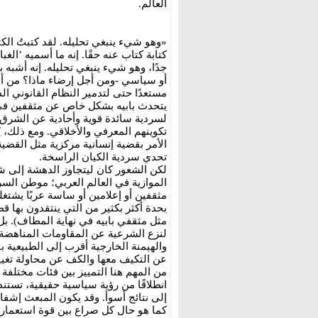
العالَم.
«وهو شيء ينبغي تحليله. لقد كتبتُ الكث
جدًا، وهو شيء ينبغي تحليله. إنه أشب
أو سياسي -ومن أجل إرضاء ماذا؟ من أجل 
مستعدًا حتى لتدمير النظام القانوني ال
يتحدث بابيه بشكل خاص عن مثقفين في أو
لسردية سائدة قوية وأحادية عن الشرق 
تكوينهم المعرفي والأخلاقي. ومع ذلك، 
الأمر بقضية إنسانية مركزية مثل القض
تحدي سردية الكيان الراسخة.
لكن الشعور كان ليتجاوز الدهشة إلى ش
الموازية في العالم العربي؛ موطن الس
مثقفين أو إعلامين أو ساسة عربًا يشتغ
بحدة أكثر بكثير من التي ينتقدون بها 
مثل مثقفي بابيه في نهاية المطاف). ب
لنزع الشرعية عن المقاومات المناهضة له
والهيمنة الخارجية أقرب إلى الطبيعية 
عن التكيف معها والكف عن محاولة تغيي
من المهم هنا التمييز بين فئات مختلفة
انطلاقًا من رؤية سياسية حقيقية، تستن
إلى نتائج أسوأ. وقد يكون المبعث إشفا
كما هو حال كل صراع بين قوة استعمار 