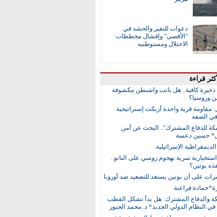
دعوات للنفير والحشد في
"الأقصى" وإفشال مخططات
الاحتلال ومستوطنيه
كثر قراءة
ا ذخيرة كافية.. هل باتت واشنطن مكشوفة
ن وروسيا؟
: مقاومة قرية واحدة أربكت إستراتيجية
في الضفة
مكة للدفاع المشترك".. البحث عن أمن
ل* حسين دعسة
ديمقراطية الإسرائيلية
ستخبارية سرية بهجوم روسي على الناتو..
ذه بوتين؟
رات على أن بوتين يستعد للتصعيد ضد أوروبا
ة*حمادة فراعنة
كة والدفاع المشترك: هل بدأ تشكل القطب
في النظام الدولي الجديد* د. محمد الجبور