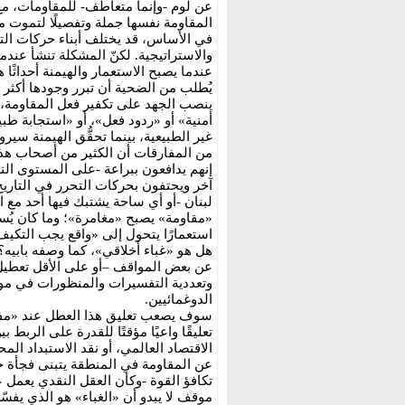
عن لوم -وإنما متعاطف- للمقاومات، مع ا
المقاومة نفسها جملة وتفصيلًا لتموت م
في الأساس، قد يختلف أبناء حركات ال
والاستراتيجية. لكنّ المشكلة تنشأ عندم
عندما يصبح الاستعمار والهيمنة أحداثًا
يُطلب من الضحية أن تبرر وجودها أكثر م
ينصب الجهد على تكفير فعل المقاومة، 
أمنية» أو «ردود فعل»، أو «استجابة طب
غير الطبيعية، بينما تحقُّق الهيمنة سيرو
من المفارقات أن الكثير من أصحاب هذا
إنهم يدافعون ببراعة -على المستوى ا
آخر ويحتفون بحركات التحرر في التاري
لبنان -أو أي ساحة يشتبك فيها أحد مع ال
«مقاومة» يصبح «مغامرة»؛ وما كان يُس
استعمارًا يتحول إلى «واقع يجب التكيف
هل هو «غباء أخلاقي»، كما وصفه بابيه؟
عن بعض المواقف –أو على الأقل تعطيل
وتعددية التفسيرات والمنظورات في موض
الدوغمائيين.
سوف يصعب تعليق هذا العطل عند «مفكر
تعليقًا واعيًا مؤقتًا للقدرة على الربط
الاقتصاد العالمي، أو نقد الاستبداد ال
عن المقاومة في المنطقة يتبنى فجأة خطاب
تكافؤ القوة -وكأن العقل النقدي يعمل 
موقف لا يبدو أن «الغباء» هو الذي يفسّر